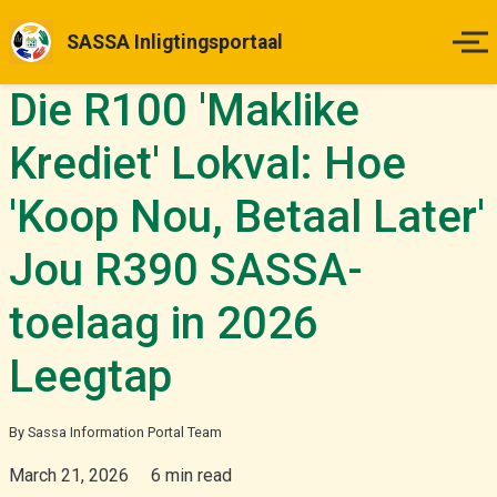
SASSA Inligtingsportaal
Die R100 'Maklike
Tuisblad
Krediet' Lokval: Hoe
Betalingsdatums
'Koop Nou, Betaal Later'
Status Kontrole
Jou R390 SASSA-
Hoe om Aansoek te Doen
toelaag in 2026
Appèlle
Leegtap
Nuus & Opdaterings
By Sassa Information Portal Team
March 21, 2026
6 min read
Meer