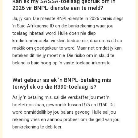
Kan ek my SASSA-toelaag gebruik om in
2026 vir BNPL-dienste aan te meld?
Ja, jy kan. Die meeste BNPL-dienste in 2026 vereis slegs
’n Suid-Afrikaanse ID en die bankrekening waar jou
toelaag inbetaal word. Hulle doen nie diep
kredietondersoeke vir klein bedrae nie, daarom is dit so
maklik om goedgekeur te word. Maar net omdat jy kan,
beteken dit nie jy moet nie. Die risiko om in skuld te
beland is baie hoog op ’n vaste toelaag-inkomste.
Wat gebeur as ek ’n BNPL-betaling mis
terwyl ek op die R390-toelaag is?
As jy ’n betaling mis, sal die verskaffer jou met ’n
boetefooi slaan, gewoonlik tussen R75 en R150. Dit
word onmiddellik by jou balans gevoeg. Hulle sal jou
rekening vries en aanhou probeer om die geld van jou
bankrekening te debiteer.