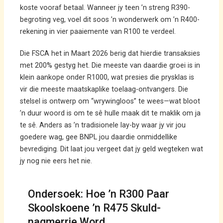
koste vooraf betaal. Wanneer jy teen ’n streng R390-
begroting veg, voel dit soos ’n wonderwerk om ’n R400-
rekening in vier paaiemente van R100 te verdeel.
Die FSCA het in Maart 2026 berig dat hierdie transaksies
met 200% gestyg het. Die meeste van daardie groei is in
klein aankope onder R1000, wat presies die prysklas is
vir die meeste maatskaplike toelaag-ontvangers. Die
stelsel is ontwerp om “wrywingloos” te wees—wat bloot
’n duur woord is om te sê hulle maak dit te maklik om ja
te sê. Anders as ’n tradisionele lay-by waar jy vir jou
goedere wag, gee BNPL jou daardie onmiddellike
bevrediging. Dit laat jou vergeet dat jy geld wegteken wat
jy nog nie eers het nie.
Ondersoek: Hoe ’n R300 Paar
Skoolskoene ’n R475 Skuld-
nagmerrie Word