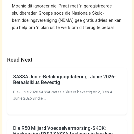
Moenie dit ignoreer nie. Praat met ’n geregistreerde
skuldberader. Groepe soos die Nasionale Skuld-
bemiddelingsvereniging (NDMA) gee gratis advies en kan
jou help om ’n plan uit te werk om dit terug te betaal.
Read Next
SASSA Junie-Betalingsopdatering: Junie 2026-
Betaalsiklus Bevestig
Die Junie 2026 SASSA-betaalsiklus is bevestig vir 2, 3 en 4
Junie 2026 vir die …
Die R50 Miljard Voedselvermorsing-SKOK:
Hoekom jou R390 SASSA-toelaag nie kos kan