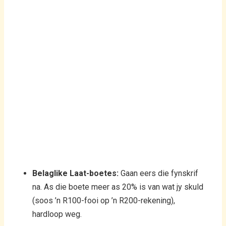
Belaglike Laat-boetes:
Gaan eers die fynskrif
na. As die boete meer as 20% is van wat jy skuld
(soos ’n R100-fooi op ’n R200-rekening),
hardloop weg.