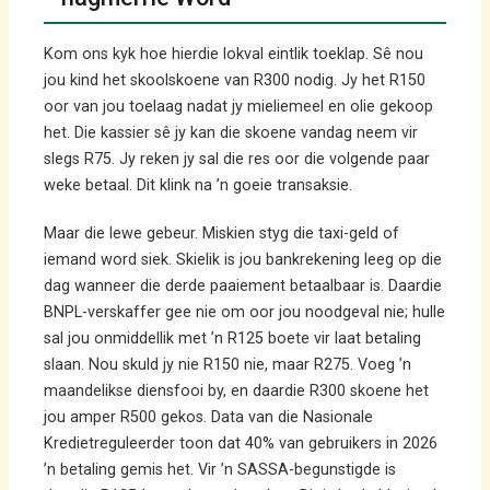
Kom ons kyk hoe hierdie lokval eintlik toeklap. Sê nou
jou kind het skoolskoene van R300 nodig. Jy het R150
oor van jou toelaag nadat jy mieliemeel en olie gekoop
het. Die kassier sê jy kan die skoene vandag neem vir
slegs R75. Jy reken jy sal die res oor die volgende paar
weke betaal. Dit klink na ’n goeie transaksie.
Maar die lewe gebeur. Miskien styg die taxi-geld of
iemand word siek. Skielik is jou bankrekening leeg op die
dag wanneer die derde paaiement betaalbaar is. Daardie
BNPL-verskaffer gee nie om oor jou noodgeval nie; hulle
sal jou onmiddellik met ’n R125 boete vir laat betaling
slaan. Nou skuld jy nie R150 nie, maar R275. Voeg ’n
maandelikse diensfooi by, en daardie R300 skoene het
jou amper R500 gekos. Data van die Nasionale
Kredietreguleerder toon dat 40% van gebruikers in 2026
’n betaling gemis het. Vir ’n SASSA-begunstigde is