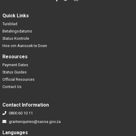
Quick Links
Tuisblad
Betalingsdatums
Status Kontrole
Hoe om Aansoek te Doen
Resources
Payment Dates
Status Guides
Official Resources
Contact Us
Contact Information
0800 60 10 11
grantenquiries@sassa.gov.za
Languages