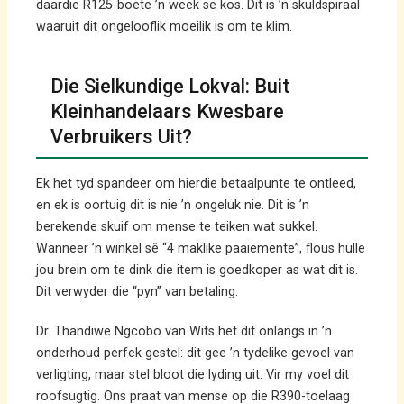
daardie R125-boete ’n week se kos. Dit is ’n skuldspiraal
waaruit dit ongelooflik moeilik is om te klim.
Die Sielkundige Lokval: Buit
Kleinhandelaars Kwesbare
Verbruikers Uit?
Ek het tyd spandeer om hierdie betaalpunte te ontleed,
en ek is oortuig dit is nie ’n ongeluk nie. Dit is ’n
berekende skuif om mense te teiken wat sukkel.
Wanneer ’n winkel sê “4 maklike paaiemente”, flous hulle
jou brein om te dink die item is goedkoper as wat dit is.
Dit verwyder die “pyn” van betaling.
Dr. Thandiwe Ngcobo van Wits het dit onlangs in ’n
onderhoud perfek gestel: dit gee ’n tydelike gevoel van
verligting, maar stel bloot die lyding uit. Vir my voel dit
roofsugtig. Ons praat van mense op die R390-toelaag