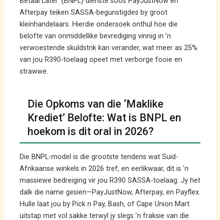
Betaal Later’ (BNPL) dienste soos PayJustNow en
Afterpay teiken SASSA-begunstigdes by groot
kleinhandelaars. Hierdie ondersoek onthul hoe die
belofte van onmiddellike bevrediging vinnig in ’n
verwoestende skuldstrik kan verander, wat meer as 25%
van jou R390-toelaag opeet met verborge fooie en
strawwe.
Die Opkoms van die ‘Maklike
Krediet’ Belofte: Wat is BNPL en
hoekom is dit oral in 2026?
Die BNPL-model is die grootste tendens wat Suid-
Afrikaanse winkels in 2026 tref, en eerlikwaar, dit is ’n
massiewe bedreiging vir jou R390 SASSA-toelaag. Jy het
dalk die name gesien—PayJustNow, Afterpay, en Payflex.
Hulle laat jou by Pick n Pay, Bash, of Cape Union Mart
uitstap met vol sakke terwyl jy slegs ’n fraksie van die