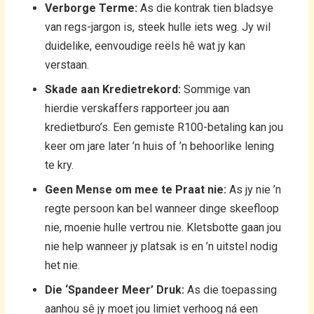
Verborge Terme:
As die kontrak tien bladsye
van regs-jargon is, steek hulle iets weg. Jy wil
duidelike, eenvoudige reëls hê wat jy kan
verstaan.
Skade aan Kredietrekord:
Sommige van
hierdie verskaffers rapporteer jou aan
kredietburo’s. Een gemiste R100-betaling kan jou
keer om jare later ’n huis of ’n behoorlike lening
te kry.
Geen Mense om mee te Praat nie:
As jy nie ’n
regte persoon kan bel wanneer dinge skeefloop
nie, moenie hulle vertrou nie. Kletsbotte gaan jou
nie help wanneer jy platsak is en ’n uitstel nodig
het nie.
Die ‘Spandeer Meer’ Druk:
As die toepassing
aanhou sê jy moet jou limiet verhoog ná een