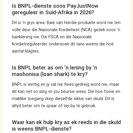
Is BNPL-dienste soos PayJustNow
gereguleer in Suid-Afrika in 2026?
Dit is ’n grys area. Baie van hierdie produkte word nie ten
volle deur die Nasionale Kredietwet (NCA) gedek soos ’n
banklening nie. Die FSCA en die Nasionale
Kredietreguleerder ondersoek dit tans weens die hoë
aantal klagtes.
Is BNPL beter as om ’n lening by ’n
mashonisa (loan shark) te kry?
BNPL is wettig en jy sal nie fisies gedreig word nie, maar
dit kan net so sleg vir jou beursie wees. Die hoë fooie en
maklike toegang skep dieselfde siklus van skuld. Dit is
altyd beter om te spaar of lay-by te gebruik.
Waar kan ek hulp kry as ek reeds in die skuld
is weens BNPL-dienste?