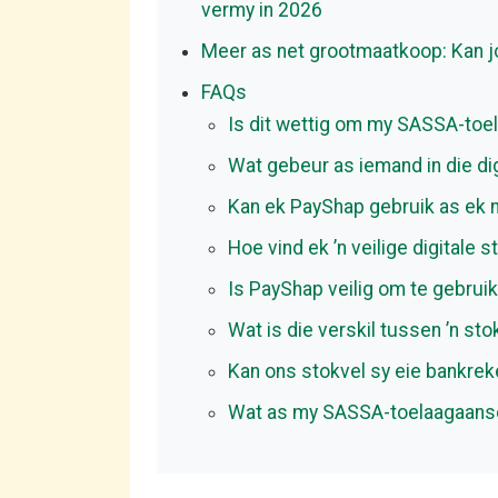
vermy in 2026
Meer as net grootmaatkoop: Kan jo
FAQs
Is dit wettig om my SASSA-toela
Wat gebeur as iemand in die dig
Kan ek PayShap gebruik as ek n
Hoe vind ek ’n veilige digitale 
Is PayShap veilig om te gebruik
Wat is die verskil tussen ’n st
Kan ons stokvel sy eie bankre
Wat as my SASSA-toelaagaanso