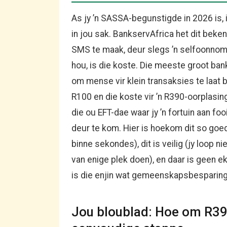
As jy ’n SASSA-begunstigde in 2026 is, 
in jou sak. BankservAfrica het dit beke
SMS te maak, deur slegs ’n selfoonnomm
hou, is die koste. Die meeste groot bank
om mense vir klein transaksies te laat be
R100 en die koste vir ’n R390-oorplasing
die ou EFT-dae waar jy ’n fortuin aan f
deur te kom. Hier is hoekom dit so goed 
binne sekondes), dit is veilig (jy loop nie
van enige plek doen), en daar is geen e
is die enjin wat gemeenskapsbesparing we
Jou bloublad: Hoe om R390