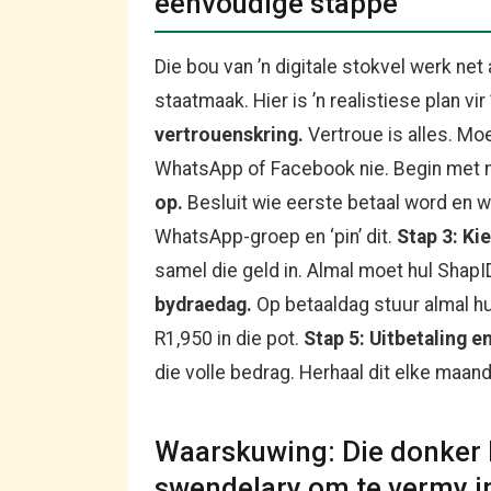
eenvoudige stappe
Die bou van ’n digitale stokvel werk net
staatmaak. Hier is ’n realistiese plan vir
vertrouenskring.
Vertroue is alles. Mo
WhatsApp of Facebook nie. Begin met 
op.
Besluit wie eerste betaal word en wat
WhatsApp-groep en ‘pin’ dit.
Stap 3: Ki
samel die geld in. Almal moet hul ShapI
bydraedag.
Op betaaldag stuur almal hul
R1,950 in die pot.
Stap 5: Uitbetaling e
die volle bedrag. Herhaal dit elke maand
Waarskuwing: Die donker k
swendelary om te vermy i