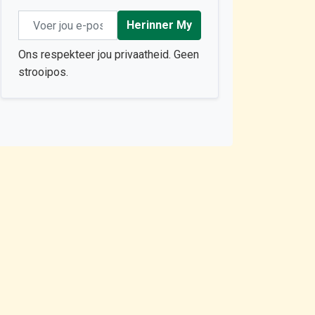
Email address
Herinner My
Ons respekteer jou privaatheid. Geen
strooipos.