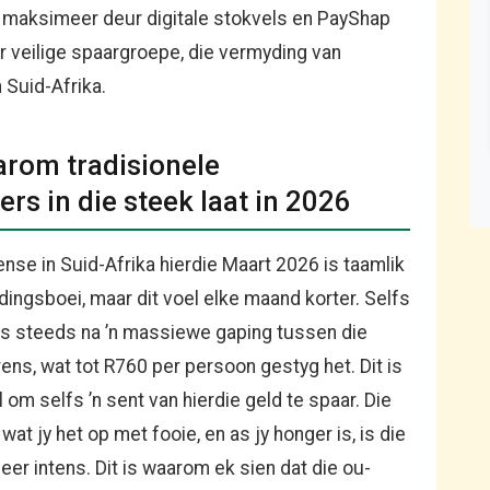
 maksimeer deur digitale stokvels en PayShap
or veilige spaargroepe, die vermyding van
 Suid-Afrika.
arom tradisionele
s in die steek laat in 2026
ense in Suid-Afrika hierdie Maart 2026 is taamlik
dingsboei, maar dit voel elke maand korter. Selfs
ns steeds na ’n massiewe gaping tussen die
s, wat tot R760 per persoon gestyg het. Dit is
 om selfs ’n sent van hierdie geld te spaar. Die
at jy het op met fooie, en as jy honger is, is die
er intens. Dit is waarom ek sien dat die ou-