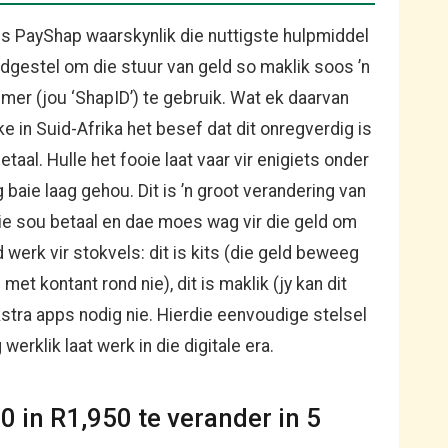
is PayShap waarskynlik die nuttigste hulpmiddel
ndgestel om die stuur van geld so maklik soos ’n
er (jou ‘ShapID’) te gebruik. Wat ek daarvan
e in Suid-Afrika het besef dat dit onregverdig is
taal. Hulle het fooie laat vaar vir enigiets onder
 baie laag gehou. Dit is ’n groot verandering van
ooie sou betaal en dae moes wag vir die geld om
werk vir stokvels: dit is kits (die geld beweeg
 met kontant rond nie), dit is maklik (jy kan dit
kstra apps nodig nie. Hierdie eenvoudige stelsel
rklik laat werk in die digitale era.
 in R1,950 te verander in 5