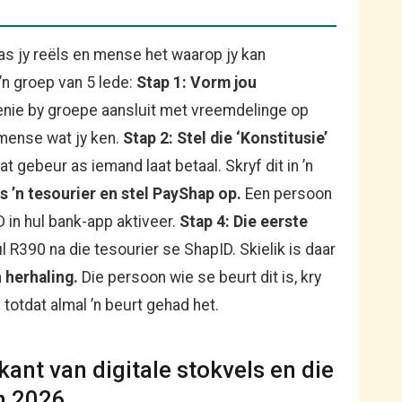
 as jy reëls en mense het waarop jy kan
 ’n groep van 5 lede:
Stap 1: Vorm jou
enie by groepe aansluit met vreemdelinge op
mense wat jy ken.
Stap 2: Stel die ‘Konstitusie’
 gebeur as iemand laat betaal. Skryf dit in ’n
es ’n tesourier en stel PayShap op.
Een persoon
D in hul bank-app aktiveer.
Stap 4: Die eerste
 R390 na die tesourier se ShapID. Skielik is daar
n herhaling.
Die persoon wie se beurt dit is, kry
 totdat almal ’n beurt gehad het.
ant van digitale stokvels en die
n 2026