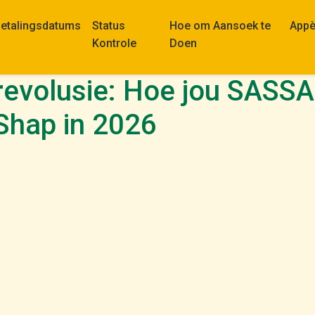
etalingsdatums
Status
Hoe om Aansoek te
Appè
Kontrole
Doen
revolusie: Hoe jou SASS
Shap in 2026