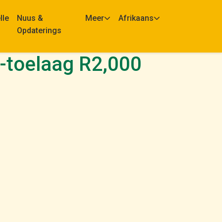
lle
Nuus &
Meer
Afrikaans
Opdaterings
A-toelaag R2,000