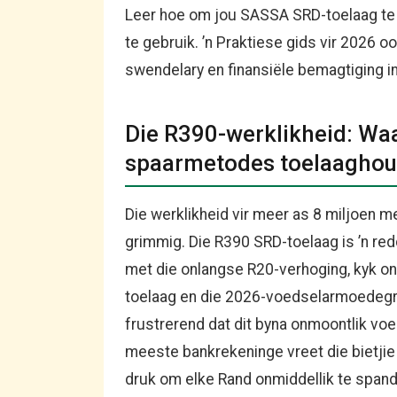
Leer hoe om jou SASSA SRD-toelaag te
te gebruik. ’n Praktiese gids vir 2026 o
swendelary en finansiële bemagtiging in
Die R390-werklikheid: Wa
spaarmetodes toelaaghouer
Die werklikheid vir meer as 8 miljoen m
grimmig. Die R390 SRD-toelaag is ’n red
met die onlangse R20-verhoging, kyk o
toelaag en die 2026-voedselarmoedegren
frustrerend dat dit byna onmoontlik voel
meeste bankrekeninge vreet die bietjie w
druk om elke Rand onmiddellik te spande