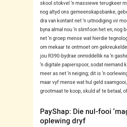
skool stokvel ’n massiewe terugkeer m
nog altyd ons gemeenskapsbanke, gebou
dra van kontant net ’n uitnodiging vir m
byna almal nou ’n slimfoon het en, nog be
net ’n groep mense wat hierdie tegnolo
om mekaar te ontmoet om gekreukelde b
jou R390-bydrae onmiddellik na ’n gasheer
’n digitale papierspoor, sodat niemand ka
meer as net ’n neiging; dit is ’n oorlewi
maar vyf mense wat hul geld saamgooi, 
grootmaat te koop, skuld af te betaal, of
PayShap: Die nul-fooi ‘mag
oplewing dryf