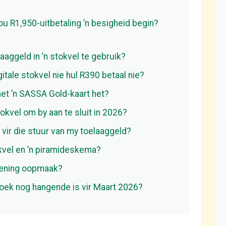
u R1,950-uitbetaling ’n besigheid begin?
aggeld in ’n stokvel te gebruik?
itale stokvel nie hul R390 betaal nie?
et ’n SASSA Gold-kaart het?
stokvel om by aan te sluit in 2026?
 vir die stuur van my toelaaggeld?
okvel en ’n piramideskema?
kening oopmaak?
ek nog hangende is vir Maart 2026?