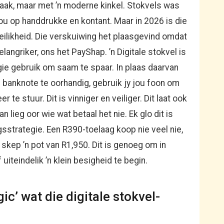
aak, maar met ’n moderne kinkel. Stokvels was
 op handdrukke en kontant. Maar in 2026 is die
oeilikheid. Die verskuiwing het plaasgevind omdat
langriker, ons het PayShap. ’n Digitale stokvel is
gie gebruik om saam te spaar. In plaas daarvan
anknote te oorhandig, gebruik jy jou foon om
 te stuur. Dit is vinniger en veiliger. Dit laat ook
n lieg oor wie wat betaal het nie. Ek glo dit is
ngsstrategie. Een R390-toelaag koop nie veel nie,
skep ’n pot van R1,950. Dit is genoeg om in
 uiteindelik ’n klein besigheid te begin.
ic’ wat die digitale stokvel-