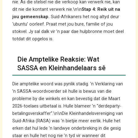
nie. As die stelsel nie die verkoop kan verwerk nie, kan
dit nie die kontant verwerk nie.\n\n
Stap 4: Reik uit na
jou gemeenskap.
Suid-Afrikaners het nog altyd deur
‘ubuntu’ oorleef. Praat met jou bure, familie of jou
stokvel. Jy sal dalk vir ’n paar dae hulpbronne moet deel
totdat dit opgelos is.
Die Amptelike Reaksie: Wat
SASSA en Kleinhandelaars sê
Die amptelike woord was pynlik stadig. ’n Verklaring van
’n SASSA-woordvoerder sê hulle is bewus van die
probleme by die winkels en kan bevestig dat die Maart
2026-toelaes uitbetaal is. Hulle blameer ’n “derdeparty-
betalingsverskaffer”.\n\nDie Kleinhandelsvereniging van
Suid-Afrika (RASA) was ’n bietjie meer eerlik. Hulle het
erken dat hul lede ’n landwye onderbreking in die gesig
staar en hulle het nog nie ’n tyd vir wanneer dit