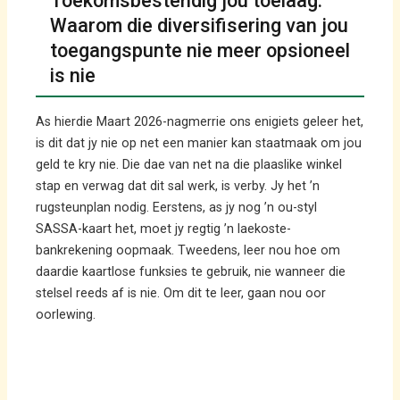
Toekomsbestendig jou toelaag:
Waarom die diversifisering van jou
toegangspunte nie meer opsioneel
is nie
As hierdie Maart 2026-nagmerrie ons enigiets geleer het,
is dit dat jy nie op net een manier kan staatmaak om jou
geld te kry nie. Die dae van net na die plaaslike winkel
stap en verwag dat dit sal werk, is verby. Jy het ’n
rugsteunplan nodig. Eerstens, as jy nog ’n ou-styl
SASSA-kaart het, moet jy regtig ’n laekoste-
bankrekening oopmaak. Tweedens, leer nou hoe om
daardie kaartlose funksies te gebruik, nie wanneer die
stelsel reeds af is nie. Om dit te leer, gaan nou oor
oorlewing.