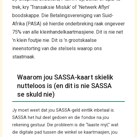
trek, kry ‘Transaksie Misluk’ of ‘Netwerk Aflyn’
boodskappe. Die Betalingsvereniging van Suid-
Afrika (PASA) sê hierdie onderbreking raak ongeveer
75% van alle kleinhandelkaartmasjiene. Dit is nie net
’n klein foutjie nie. Dit is ’n grootskaalse
ineenstorting van die stelsels waarop ons
staatmaak.
Waarom jou SASSA-kaart skielik
nutteloos is (en dit is nie SASSA
se skuld nie)
Jy moet weet dat jou SASSA-geld eintlik inbetaal is.
SASSA het hul deel gedoen en die fondse na jou
rekening gestuur. Die probleem is die “laaste myl,” wat
die digitale pad tussen die winkel se kaartmasjien, jou