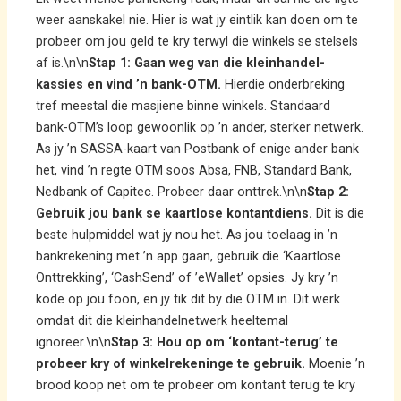
weer aanskakel nie. Hier is wat jy eintlik kan doen om te
probeer om jou geld te kry terwyl die winkels se stelsels
af is.\n\n
Stap 1: Gaan weg van die kleinhandel-
kassies en vind ’n bank-OTM.
Hierdie onderbreking
tref meestal die masjiene binne winkels. Standaard
bank-OTM’s loop gewoonlik op ’n ander, sterker netwerk.
As jy ’n SASSA-kaart van Postbank of enige ander bank
het, vind ’n regte OTM soos Absa, FNB, Standard Bank,
Nedbank of Capitec. Probeer daar onttrek.\n\n
Stap 2:
Gebruik jou bank se kaartlose kontantdiens.
Dit is die
beste hulpmiddel wat jy nou het. As jou toelaag in ’n
bankrekening met ’n app gaan, gebruik die ‘Kaartlose
Onttrekking’, ‘CashSend’ of ’eWallet’ opsies. Jy kry ’n
kode op jou foon, en jy tik dit by die OTM in. Dit werk
omdat dit die kleinhandelnetwerk heeltemal
ignoreer.\n\n
Stap 3: Hou op om ‘kontant-terug’ te
probeer kry of winkelrekeninge te gebruik.
Moenie ’n
brood koop net om te probeer om kontant terug te kry