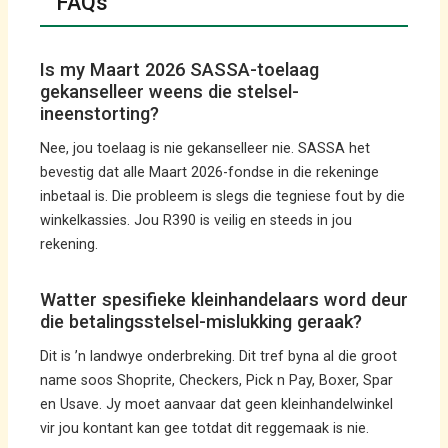
FAQs
Is my Maart 2026 SASSA-toelaag
gekanselleer weens die stelsel-
ineenstorting?
Nee, jou toelaag is nie gekanselleer nie. SASSA het
bevestig dat alle Maart 2026-fondse in die rekeninge
inbetaal is. Die probleem is slegs die tegniese fout by die
winkelkassies. Jou R390 is veilig en steeds in jou
rekening.
Watter spesifieke kleinhandelaars word deur
die betalingsstelsel-mislukking geraak?
Dit is ’n landwye onderbreking. Dit tref byna al die groot
name soos Shoprite, Checkers, Pick n Pay, Boxer, Spar
en Usave. Jy moet aanvaar dat geen kleinhandelwinkel
vir jou kontant kan gee totdat dit reggemaak is nie.