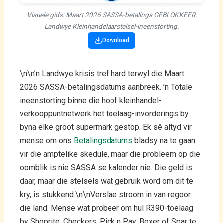
Visuele gids: Maart 2026 SASSA-betalings GEBLOKKEER:
Landwye Kleinhandelaarstelsel-ineenstorting.
Download
\n\n’n Landwye krisis tref hard terwyl die Maart
2026 SASSA-betalingsdatums aanbreek. ’n Totale
ineenstorting binne die hoof kleinhandel-
verkooppuntnetwerk het toelaag-invorderings by
byna elke groot supermark gestop. Ek sê altyd vir
mense om ons
Betalingsdatums
bladsy na te gaan
vir die amptelike skedule, maar die probleem op die
oomblik is nie SASSA se kalender nie. Die geld is
daar, maar die stelsels wat gebruik word om dit te
kry, is stukkend.\n\nVerslae stroom in van regoor
die land. Mense wat probeer om hul R390-toelaag
by Shoprite, Checkers, Pick n Pay, Boxer of Spar te