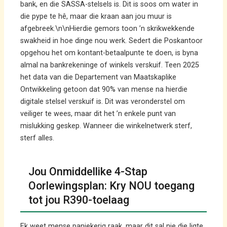
bank, en die SASSA-stelsels is. Dit is soos om water in
die pype te hê, maar die kraan aan jou muur is
afgebreek.\n\nHierdie gemors toon ’n skrikwekkende
swakheid in hoe dinge nou werk. Sedert die Poskantoor
opgehou het om kontant-betaalpunte te doen, is byna
almal na bankrekeninge of winkels verskuif. Teen 2025
het data van die Departement van Maatskaplike
Ontwikkeling getoon dat 90% van mense na hierdie
digitale stelsel verskuif is. Dit was veronderstel om
veiliger te wees, maar dit het ’n enkele punt van
mislukking geskep. Wanneer die winkelnetwerk sterf,
sterf alles.
Jou Onmiddellike 4-Stap
Oorlewingsplan: Kry NOU toegang
tot jou R390-toelaag
Ek weet mense paniekerig raak, maar dit sal nie die ligte