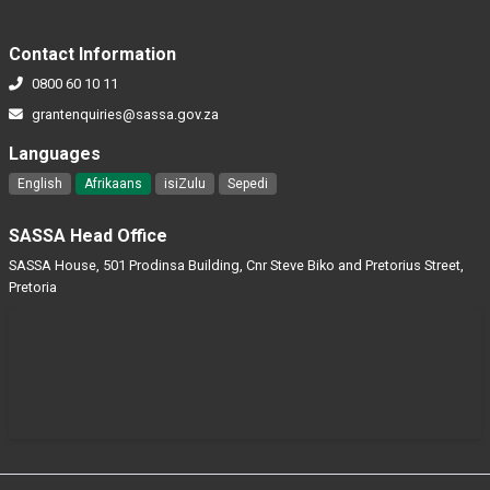
Contact Information
0800 60 10 11
grantenquiries@sassa.gov.za
Languages
English
Afrikaans
isiZulu
Sepedi
SASSA Head Office
SASSA House, 501 Prodinsa Building, Cnr Steve Biko and Pretorius Street,
Pretoria