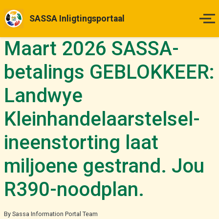
SASSA Inligtingsportaal
Maart 2026 SASSA-
Tuisblad
betalings GEBLOKKEER:
Betalingsdatums
Landwye
Status Kontrole
Kleinhandelaarstelsel-
Hoe om Aansoek te Doen
ineenstorting laat
Appèlle
miljoene gestrand. Jou
R390-noodplan.
Nuus & Opdaterings
Meer
By Sassa Information Portal Team