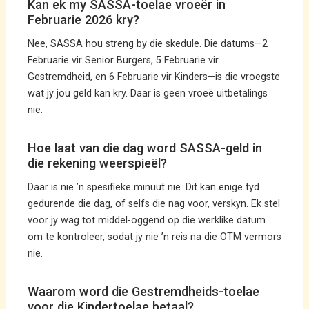
Kan ek my SASSA-toelae vroeër in
Februarie 2026 kry?
Nee, SASSA hou streng by die skedule. Die datums—2
Februarie vir Senior Burgers, 5 Februarie vir
Gestremdheid, en 6 Februarie vir Kinders—is die vroegste
wat jy jou geld kan kry. Daar is geen vroeë uitbetalings
nie.
Hoe laat van die dag word SASSA-geld in
die rekening weerspieël?
Daar is nie ’n spesifieke minuut nie. Dit kan enige tyd
gedurende die dag, of selfs die nag voor, verskyn. Ek stel
voor jy wag tot middel-oggend op die werklike datum
om te kontroleer, sodat jy nie ’n reis na die OTM vermors
nie.
Waarom word die Gestremdheids-toelae
voor die Kindertoelae betaal?