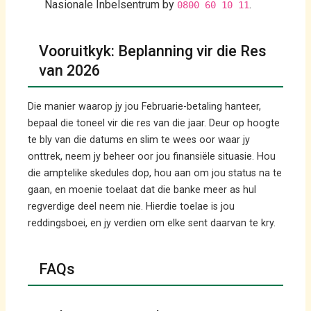
Nasionale Inbelsentrum by
.
0800 60 10 11
Vooruitkyk: Beplanning vir die Res
van 2026
Die manier waarop jy jou Februarie-betaling hanteer,
bepaal die toneel vir die res van die jaar. Deur op hoogte
te bly van die datums en slim te wees oor waar jy
onttrek, neem jy beheer oor jou finansiële situasie. Hou
die amptelike skedules dop, hou aan om jou status na te
gaan, en moenie toelaat dat die banke meer as hul
regverdige deel neem nie. Hierdie toelae is jou
reddingsboei, en jy verdien om elke sent daarvan te kry.
FAQs