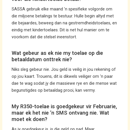
SASSA gebruik elke maand ’n spesifieke volgorde om
die miljoene betalings te bestuur. Hulle begin altyd met
die bejaardes, beweeg dan na gestremdheidstoelaes, en
eindig met kindertoelaes. Dit is net hul manier om te
voorkom dat die stelsel ineenstort.
Wat gebeur as ek nie my toelae op die
betaaldatum onttrek nie?
Niks sleg gebeur nie. Jou geld is veilig in jou rekening of
op jou kaart. Trouens, dit is dikwels veiliger om ’n paar
dae te wag sodat jy die massiewe rye en die mense wat
begunstigdes op betaaldag prooi, kan vermy.
My R350-toelae is goedgekeur vir Februarie,
maar ek het nie ’n SMS ontvang nie. Wat
moet ek doen?
As jy goedgekeur is, is die geld op pad. Maar