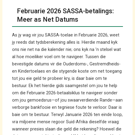
Februarie 2026 SASSA-betalings:
Meer as Net Datums
As jy wag vir jou SASSA-toelae in Februarie 2026, weet
jy reeds dat tydsberekening alles is. Hierdie maand kyk
ons nie net na die kalender nie; ons kyk na ’n stelsel wat
al hoe moeiliker voel om te navigeer. Tussen die
bevestigde datums vir die Ouderdoms-, Gestremdheids-
en Kindertoelaes en die stygende koste om net toegang
tot jou eie geld te probeer kry, is daar baie om te
bestuur. Ek het hierdie gids saamgestel om jou te help
om die Februarie 2026-betaalsiklus te navigeer sonder
om jou gemoedsrus—of jou swaarverdiende Rande—aan
verborge bankfooie en tegniese foute te verloor. Daar is
baie om te bestuur. Terwyl Januarie 2026 ten einde loop,
vra miljoene mense regoor Suid-Afrika dieselfde vraag:
wanneer presies slaan die geld die rekening? Hoewel die