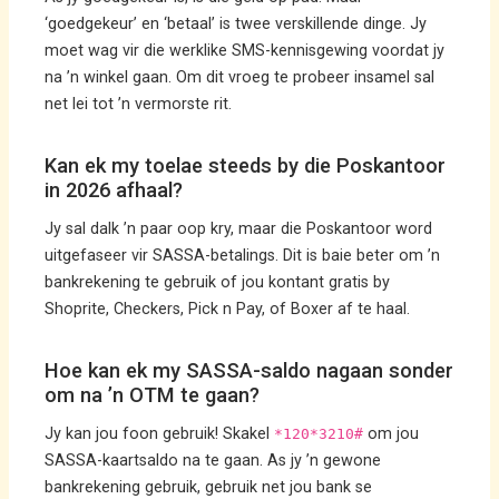
‘goedgekeur’ en ‘betaal’ is twee verskillende dinge. Jy
moet wag vir die werklike SMS-kennisgewing voordat jy
na ’n winkel gaan. Om dit vroeg te probeer insamel sal
net lei tot ’n vermorste rit.
Kan ek my toelae steeds by die Poskantoor
in 2026 afhaal?
Jy sal dalk ’n paar oop kry, maar die Poskantoor word
uitgefaseer vir SASSA-betalings. Dit is baie beter om ’n
bankrekening te gebruik of jou kontant gratis by
Shoprite, Checkers, Pick n Pay, of Boxer af te haal.
Hoe kan ek my SASSA-saldo nagaan sonder
om na ’n OTM te gaan?
Jy kan jou foon gebruik! Skakel
om jou
*120*3210#
SASSA-kaartsaldo na te gaan. As jy ’n gewone
bankrekening gebruik, gebruik net jou bank se