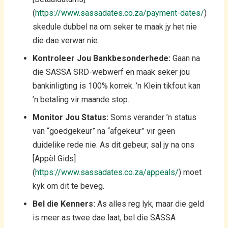
(
https://www.sassadates.co.za/payment-dates/
)
skedule dubbel na om seker te maak jy het nie
die dae verwar nie.
Kontroleer Jou Bankbesonderhede:
Gaan na
die SASSA SRD-webwerf en maak seker jou
bankinligting is 100% korrek. ’n Klein tikfout kan
’n betaling vir maande stop.
Monitor Jou Status:
Soms verander ’n status
van “goedgekeur” na “afgekeur” vir geen
duidelike rede nie. As dit gebeur, sal jy na ons
[Appèl Gids]
(
https://www.sassadates.co.za/appeals/
) moet
kyk om dit te beveg.
Bel die Kenners:
As alles reg lyk, maar die geld
is meer as twee dae laat, bel die SASSA