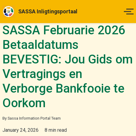
SASSA Inligtingsportaal
SASSA Februarie 2026
Tuisblad
Betaaldatums
Betalingsdatums
BEVESTIG: Jou Gids om
Status Kontrole
Vertragings en
Hoe om Aansoek te Doen
Verborge Bankfooie te
Appèlle
Oorkom
Nuus & Opdaterings
By Sassa Information Portal Team
January 24, 2026
8 min read
Meer