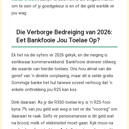
om te sien of jy goedgekeur is en of die geld werklik vir
jou wag.
Die Verborge Bedreiging van 2026:
Eet Bankfooie Jou Toelae Op?
Ek het na die syfers vir 2026 gekyk, en die neiging is
eerlikwaar kommerwekkend. Bankfooie dreineer stilweg
die waarde van hierdie toelaes. Ons hou almal van die
gerief van ’n direkte oorplasing, maar dit is selde gratis.
Sommige banke het hul tariewe soveel verhoog dat ’n
enkele onttrekking jou R25 kan kos.
Dink daaraan. As jy die R350-toelae kry, is ’n R25-fooi
byna 7% van jou geld wat weg is net vir die “voorreg” om
daaraan te raak. Selfs vir pensioenarisse is dit geld wat
na brood, melk of elektrisiteit moet gaan. Kyk mooi na