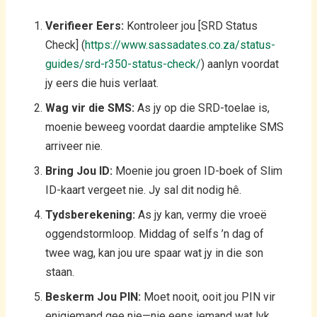
Verifieer Eers:
Kontroleer jou [SRD Status
Check] (
https://www.sassadates.co.za/status-
guides/srd-r350-status-check/
) aanlyn voordat
jy eers die huis verlaat.
Wag vir die SMS:
As jy op die SRD-toelae is,
moenie beweeg voordat daardie amptelike SMS
arriveer nie.
Bring Jou ID:
Moenie jou groen ID-boek of Slim
ID-kaart vergeet nie. Jy sal dit nodig hê.
Tydsberekening:
As jy kan, vermy die vroeë
oggendstormloop. Middag of selfs ’n dag of
twee wag, kan jou ure spaar wat jy in die son
staan.
Beskerm Jou PIN:
Moet nooit, ooit jou PIN vir
enigiemand gee nie—nie eens iemand wat lyk