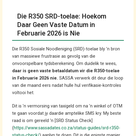
Die R350 SRD-toelae: Hoekom
Daar Geen Vaste Datum in
Februarie 2026 is Nie
Die R350 Sosiale Noodleniging (SRD)-toelae bly ’n bron
van massiewe frustrasie as gevolg van die
onvoorspelbare tydsberekening. Om duidelik te wees,
daar is geen vaste betaaldatum vir die R350-toelae
in Februarie 2026 nie.
SASSA verwerk dit deur die loop
van die maand eers nadat hulle hul verifikasie-kontroles
voltooi het.
Dit is ’n vermorsing van taxigeld om na ’n winkel of OTM
te gaan voordat jy daardie amptelike SMS kry. My beste
raad is om gereeld ’n [SRD Status Check]
(
https://www.sassadates.co.za/status-guides/srd-r350-
status-check/
) aanlyn te doen. Dit is die enigste manier