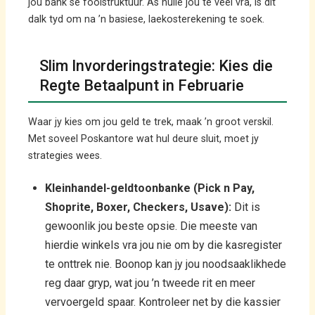
jou bank se fooistruktuur. As hulle jou te veel vra, is dit
dalk tyd om na ’n basiese, laekosterekening te soek.
Slim Invorderingstrategie: Kies die
Regte Betaalpunt in Februarie
Waar jy kies om jou geld te trek, maak ’n groot verskil.
Met soveel Poskantore wat hul deure sluit, moet jy
strategies wees.
Kleinhandel-geldtoonbanke (Pick n Pay,
Shoprite, Boxer, Checkers, Usave):
Dit is
gewoonlik jou beste opsie. Die meeste van
hierdie winkels vra jou nie om by die kasregister
te onttrek nie. Boonop kan jy jou noodsaaklikhede
reg daar gryp, wat jou ’n tweede rit en meer
vervoergeld spaar. Kontroleer net by die kassier