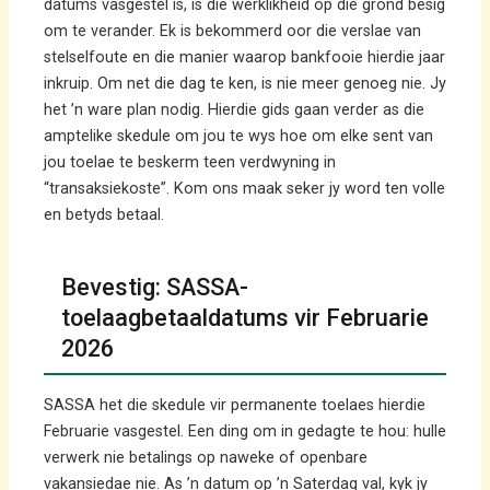
datums vasgestel is, is die werklikheid op die grond besig
om te verander. Ek is bekommerd oor die verslae van
stelselfoute en die manier waarop bankfooie hierdie jaar
inkruip. Om net die dag te ken, is nie meer genoeg nie. Jy
het ’n ware plan nodig. Hierdie gids gaan verder as die
amptelike skedule om jou te wys hoe om elke sent van
jou toelae te beskerm teen verdwyning in
“transaksiekoste”. Kom ons maak seker jy word ten volle
en betyds betaal.
Bevestig: SASSA-
toelaagbetaaldatums vir Februarie
2026
SASSA het die skedule vir permanente toelaes hierdie
Februarie vasgestel. Een ding om in gedagte te hou: hulle
verwerk nie betalings op naweke of openbare
vakansiedae nie. As ’n datum op ’n Saterdag val, kyk jy