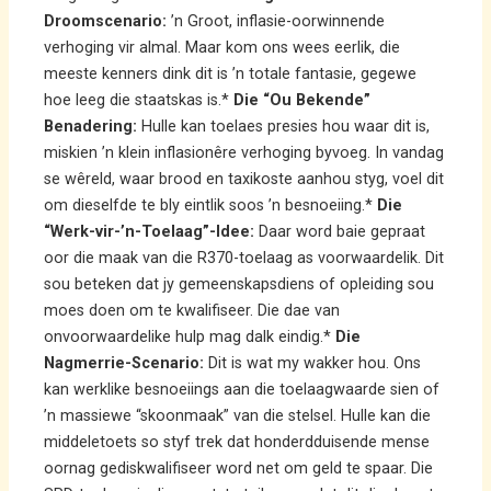
Droomscenario:
’n Groot, inflasie-oorwinnende
verhoging vir almal. Maar kom ons wees eerlik, die
meeste kenners dink dit is ’n totale fantasie, gegewe
hoe leeg die staatskas is.*
Die “Ou Bekende”
Benadering:
Hulle kan toelaes presies hou waar dit is,
miskien ’n klein inflasionêre verhoging byvoeg. In vandag
se wêreld, waar brood en taxikoste aanhou styg, voel dit
om dieselfde te bly eintlik soos ’n besnoeiing.*
Die
“Werk-vir-’n-Toelaag”-Idee:
Daar word baie gepraat
oor die maak van die R370-toelaag as voorwaardelik. Dit
sou beteken dat jy gemeenskapsdiens of opleiding sou
moes doen om te kwalifiseer. Die dae van
onvoorwaardelike hulp mag dalk eindig.*
Die
Nagmerrie-Scenario:
Dit is wat my wakker hou. Ons
kan werklike besnoeiings aan die toelaagwaarde sien of
’n massiewe “skoonmaak” van die stelsel. Hulle kan die
middeletoets so styf trek dat honderdduisende mense
oornag gediskwalifiseer word net om geld te spaar. Die