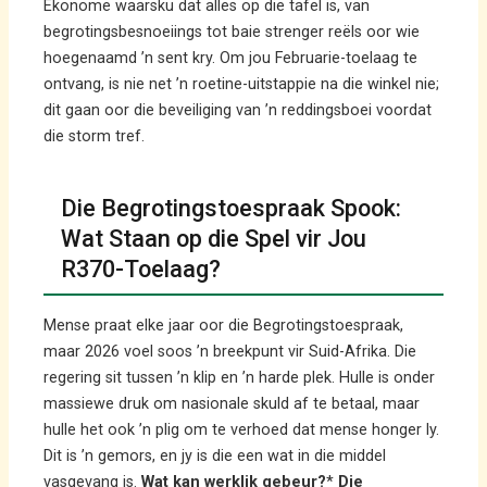
Ekonome waarsku dat alles op die tafel is, van
begrotingsbesnoeiings tot baie strenger reëls oor wie
hoegenaamd ’n sent kry. Om jou Februarie-toelaag te
ontvang, is nie net ’n roetine-uitstappie na die winkel nie;
dit gaan oor die beveiliging van ’n reddingsboei voordat
die storm tref.
Die Begrotingstoespraak Spook:
Wat Staan op die Spel vir Jou
R370-Toelaag?
Mense praat elke jaar oor die Begrotingstoespraak,
maar 2026 voel soos ’n breekpunt vir Suid-Afrika. Die
regering sit tussen ’n klip en ’n harde plek. Hulle is onder
massiewe druk om nasionale skuld af te betaal, maar
hulle het ook ’n plig om te verhoed dat mense honger ly.
Dit is ’n gemors, en jy is die een wat in die middel
vasgevang is.
Wat kan werklik gebeur?
*
Die