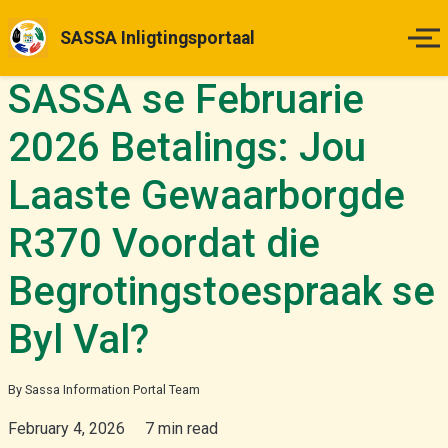
SASSA Inligtingsportaal
SASSA se Februarie
Tuisblad
2026 Betalings: Jou
Betalingsdatums
Laaste Gewaarborgde
Status Kontrole
R370 Voordat die
Hoe om Aansoek te Doen
Begrotingstoespraak se
Appèlle
Byl Val?
Nuus & Opdaterings
By Sassa Information Portal Team
February 4, 2026
7 min read
Meer