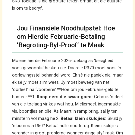
SRD-toelaag is die grootste teiken omdat dit die duurste
is om te bedryf.
Jou Finansiële Noodhulpstel: Hoe
om Hierdie Februarie-Betaling
‘Begroting-Byl-Proof’ te Maak
Moenie hierdie Februarie 2026-toelaag as ‘besigheid
soos gewoonlik’ beskou nie. Daardie R370 moet soos ’n
oorlewingsstel behandel word. Ek sê nie paniek nie, maar
ek sê jy moet slim wees. Jy moet beweeg van net
‘oorleef’ na ‘voorberei’.**Hoe om jou Februarie-geld te
hanteer:**1.
Koop eers die swaar goed:
Gebruik ’n deel
van die toelaag vir kos wat hou. Mieliemeel, ingemaakte
vis, boontjies en olie. As Maart ’n ramp bring, sal jy ten
minste ’n vol maag hê.2.
Betaal klein skuldjies:
Skuld jy
’n buurman R50? Betaal hulle nou terug. Klein skuldjies
verander in groot probleme wanneer dinge styf raak. Om