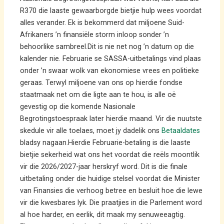
R370 die laaste gewaarborgde bietjie hulp wees voordat
alles verander. Ek is bekommerd dat miljoene Suid-
Afrikaners ’n finansiële storm inloop sonder ’n
behoorlike sambreel.Dit is nie net nog ’n datum op die
kalender nie. Februarie se SASSA-uitbetalings vind plaas
onder ’n swaar wolk van ekonomiese vrees en politieke
geraas. Terwyl miljoene van ons op hierdie fondse
staatmaak net om die ligte aan te hou, is alle oë
gevestig op die komende Nasionale
Begrotingstoespraak later hierdie maand. Vir die nuutste
skedule vir alle toelaes, moet jy dadelik ons
Betaaldates
bladsy nagaan.Hierdie Februarie-betaling is die laaste
bietjie sekerheid wat ons het voordat die reëls moontlik
vir die 2026/2027-jaar herskryf word. Dit is die finale
uitbetaling onder die huidige stelsel voordat die Minister
van Finansies die verhoog betree en besluit hoe die lewe
vir die kwesbares lyk. Die praatjies in die Parlement word
al hoe harder, en eerlik, dit maak my senuweeagtig.