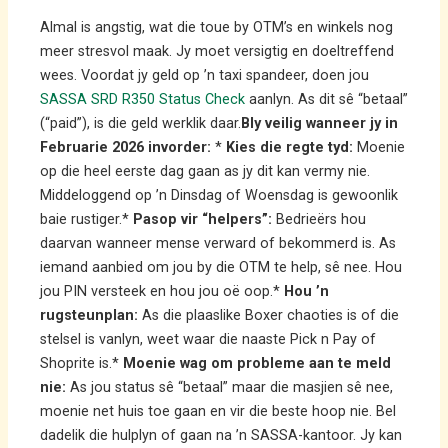
Almal is angstig, wat die toue by OTM’s en winkels nog
meer stresvol maak. Jy moet versigtig en doeltreffend
wees. Voordat jy geld op ’n taxi spandeer, doen jou
SASSA SRD R350 Status Check
aanlyn. As dit sê “betaal”
(“paid”), is die geld werklik daar.
Bly veilig wanneer jy in
Februarie 2026 invorder:
*
Kies die regte tyd:
Moenie
op die heel eerste dag gaan as jy dit kan vermy nie.
Middeloggend op ’n Dinsdag of Woensdag is gewoonlik
baie rustiger.*
Pasop vir “helpers”:
Bedrieërs hou
daarvan wanneer mense verward of bekommerd is. As
iemand aanbied om jou by die OTM te help, sê nee. Hou
jou PIN versteek en hou jou oë oop.*
Hou ’n
rugsteunplan:
As die plaaslike Boxer chaoties is of die
stelsel is vanlyn, weet waar die naaste Pick n Pay of
Shoprite is.*
Moenie wag om probleme aan te meld
nie:
As jou status sê “betaal” maar die masjien sê nee,
moenie net huis toe gaan en vir die beste hoop nie. Bel
dadelik die hulplyn of gaan na ’n SASSA-kantoor. Jy kan