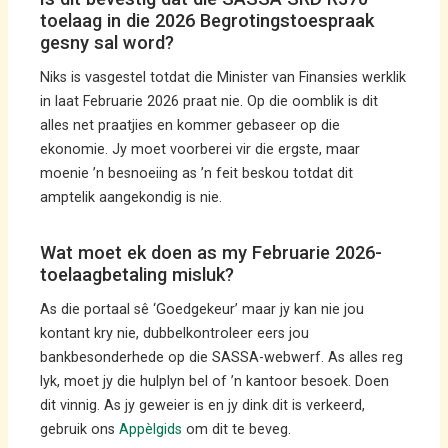
toelaag in die 2026 Begrotingstoespraak
gesny sal word?
Niks is vasgestel totdat die Minister van Finansies werklik
in laat Februarie 2026 praat nie. Op die oomblik is dit
alles net praatjies en kommer gebaseer op die
ekonomie. Jy moet voorberei vir die ergste, maar
moenie ’n besnoeiing as ’n feit beskou totdat dit
amptelik aangekondig is nie.
Wat moet ek doen as my Februarie 2026-
toelaagbetaling misluk?
As die portaal sê ‘Goedgekeur’ maar jy kan nie jou
kontant kry nie, dubbelkontroleer eers jou
bankbesonderhede op die SASSA-webwerf. As alles reg
lyk, moet jy die hulplyn bel of ’n kantoor besoek. Doen
dit vinnig. As jy geweier is en jy dink dit is verkeerd,
gebruik ons
Appèlgids
om dit te beveg.