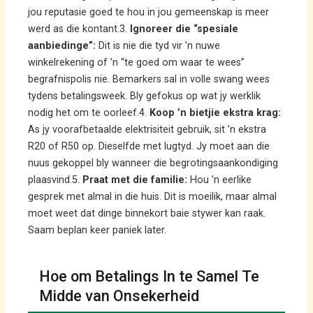
jou reputasie goed te hou in jou gemeenskap is meer
werd as die kontant.3.
Ignoreer die “spesiale
aanbiedinge”:
Dit is nie die tyd vir ’n nuwe
winkelrekening of ’n “te goed om waar te wees”
begrafnispolis nie. Bemarkers sal in volle swang wees
tydens betalingsweek. Bly gefokus op wat jy werklik
nodig het om te oorleef.4.
Koop ’n bietjie ekstra krag:
As jy voorafbetaalde elektrisiteit gebruik, sit ’n ekstra
R20 of R50 op. Dieselfde met lugtyd. Jy moet aan die
nuus gekoppel bly wanneer die begrotingsaankondiging
plaasvind.5.
Praat met die familie:
Hou ’n eerlike
gesprek met almal in die huis. Dit is moeilik, maar almal
moet weet dat dinge binnekort baie stywer kan raak.
Saam beplan keer paniek later.
Hoe om Betalings In te Samel Te
Midde van Onsekerheid