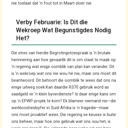
nie toelaat dat ’n fout tot in Maart sloer nie.
Verby Februarie: Is Dit die
Wekroep Wat Begunstigdes Nodig
Het?
Die stres van hierdie Begrotingstoespraak is ’n brutale
herinnering aan hoe gevaarlik dit is om staat te maak op
’n regering wat enige oomblik van plan kan verander. Dit
is ’n wekroep wat ons nie wou hê nie, maar ons moet dit
beantwoord. Dit behoort die oomblik te wees dat ons na
enige uitweg soek.Kan daardie R370 gebruik word as
saadgeld vir ’n klein byverdienste? Is daar enige kans om
op ’n EPWP-projek te kom? Ek blameer niemand nie—die
werkloosheidsyfer in Suid-Afrika is ’n tragedie—maar
ons moet proaktief wees. Die regering se keuses is buite
ons beheer, maar hoe ons gebruik wat ons
nou
het, is