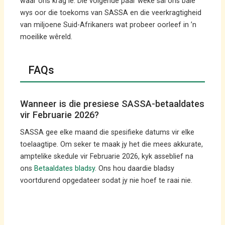
waar ons krag lê. Die volgende paar weke sal ons baie
wys oor die toekoms van SASSA en die veerkragtigheid
van miljoene Suid-Afrikaners wat probeer oorleef in ’n
moeilike wêreld.
FAQs
Wanneer is die presiese SASSA-betaaldates
vir Februarie 2026?
SASSA gee elke maand die spesifieke datums vir elke
toelaagtipe. Om seker te maak jy het die mees akkurate,
amptelike skedule vir Februarie 2026, kyk asseblief na
ons
Betaaldates bladsy
. Ons hou daardie bladsy
voortdurend opgedateer sodat jy nie hoef te raai nie.