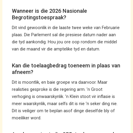
Wanneer is die 2026 Nasionale
Begrotingstoespraak?
Dit vind gewoonlik in die laaste twee weke van Februarie
plaas. Die Parlement sal die presiese datum nader aan
die tyd aankondig. Hou jou ore oop rondom die middel
van die maand vir die amptelike tyd en datum.
Kan die toelaagbedrag toeneem in plaas van
afneem?
Dit is moontlik, en baie groepe vra daarvoor. Maar
realisties gesproke is die regering arm. ’n Groot
verhoging is onwaarskynlik. ’n Klein stoot vir inflasie is
meer waarskynlik, maar selfs dit is nie ’n seker ding nie.
Dit is veiliger om te beplan asof dinge dieselfde bly of
moeiliker word.