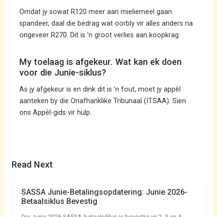
Omdat jy sowat R120 meer aan mieliemeel gaan
spandeer, daal die bedrag wat oorbly vir alles anders na
ongeveer R270. Dit is ’n groot verlies aan koopkrag.
My toelaag is afgekeur. Wat kan ek doen
voor die Junie-siklus?
As jy afgekeur is en dink dit is ’n fout, moet jy appèl
aanteken by die Onafhanklike Tribunaal (ITSAA). Sien
ons Appèl-gids vir hulp.
Read Next
SASSA Junie-Betalingsopdatering: Junie 2026-
Betaalsiklus Bevestig
Die Junie 2026 SASSA-betaalsiklus is bevestig vir 2, 3 en 4