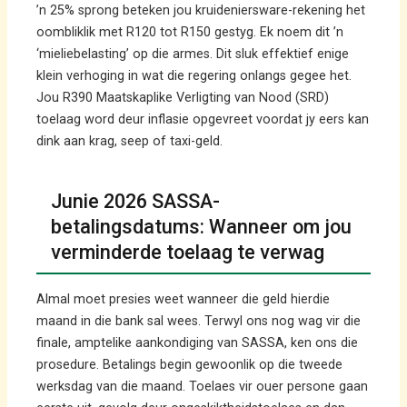
’n 25% sprong beteken jou kruideniersware-rekening het
oombliklik met R120 tot R150 gestyg. Ek noem dit ’n
‘mieliebelasting’ op die armes. Dit sluk effektief enige
klein verhoging in wat die regering onlangs gegee het.
Jou R390 Maatskaplike Verligting van Nood (SRD)
toelaag word deur inflasie opgevreet voordat jy eers kan
dink aan krag, seep of taxi-geld.
Junie 2026 SASSA-
betalingsdatums: Wanneer om jou
verminderde toelaag te verwag
Almal moet presies weet wanneer die geld hierdie
maand in die bank sal wees. Terwyl ons nog wag vir die
finale, amptelike aankondiging van SASSA, ken ons die
prosedure. Betalings begin gewoonlik op die tweede
werksdag van die maand. Toelaes vir ouer persone gaan