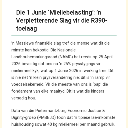
Die 1 Junie ‘Mieliebelasting’: ’n
Verpletterende Slag vir die R390-
toelaag
’n Massiewe finansiële slag tref die mense wat dit die
minste kan bekostig. Die Nasionale
Landboubemarkingsraad (NAMC) het reeds op 25 April
2026 bevestig dat ons na ’n 25% prysstygings vir
mieliemeel kyk, wat op 1 Junie 2026 in werking tree. Dit
is nie net ’n klein prysverandering nie; dit is ’n ramp vir
voedselsekerheid. Vir die meeste van ons is ‘pap’ die
fondament van elke maaltyd. Dit is wat die kinders
versadig hou.
Data van die Pietermaritzburg Economic Justice &
Dignity-groep (PMBEJD) toon dat ’n tipiese lae-inkomste
huishouding sowat 40 kg mieliemeel per maand gebruik.