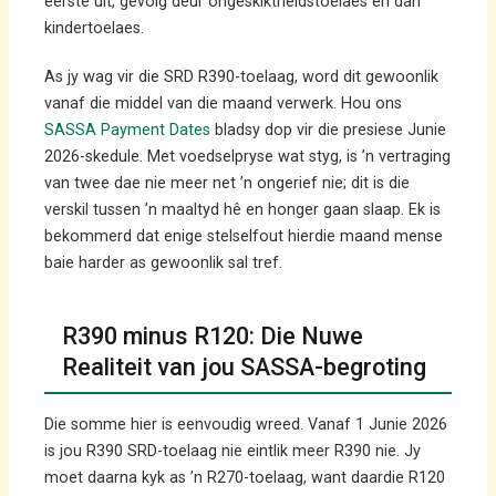
eerste uit, gevolg deur ongeskiktheidstoelaes en dan
kindertoelaes.
As jy wag vir die SRD R390-toelaag, word dit gewoonlik
vanaf die middel van die maand verwerk. Hou ons
SASSA Payment Dates
bladsy dop vir die presiese Junie
2026-skedule. Met voedselpryse wat styg, is ’n vertraging
van twee dae nie meer net ’n ongerief nie; dit is die
verskil tussen ’n maaltyd hê en honger gaan slaap. Ek is
bekommerd dat enige stelselfout hierdie maand mense
baie harder as gewoonlik sal tref.
R390 minus R120: Die Nuwe
Realiteit van jou SASSA-begroting
Die somme hier is eenvoudig wreed. Vanaf 1 Junie 2026
is jou R390 SRD-toelaag nie eintlik meer R390 nie. Jy
moet daarna kyk as ’n R270-toelaag, want daardie R120