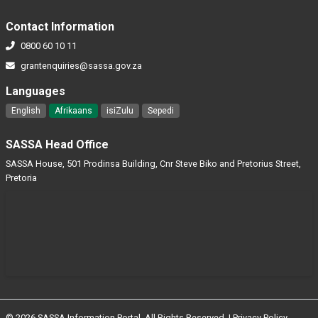
Contact Information
0800 60 10 11
grantenquiries@sassa.gov.za
Languages
English
Afrikaans
isiZulu
Sepedi
SASSA Head Office
SASSA House, 501 Prodinsa Building, Cnr Steve Biko and Pretorius Street,
Pretoria
© 2026 SASSA Information Portal. All Rights Reserved. |
Privacy Policy