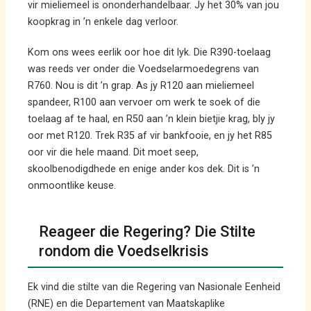
vir mieliemeel is ononderhandelbaar. Jy het 30% van jou
koopkrag in ’n enkele dag verloor.
Kom ons wees eerlik oor hoe dit lyk. Die R390-toelaag
was reeds ver onder die Voedselarmoedegrens van
R760. Nou is dit ’n grap. As jy R120 aan mieliemeel
spandeer, R100 aan vervoer om werk te soek of die
toelaag af te haal, en R50 aan ’n klein bietjie krag, bly jy
oor met R120. Trek R35 af vir bankfooie, en jy het R85
oor vir die hele maand. Dit moet seep,
skoolbenodigdhede en enige ander kos dek. Dit is ’n
onmoontlike keuse.
Reageer die Regering? Die Stilte
rondom die Voedselkrisis
Ek vind die stilte van die Regering van Nasionale Eenheid
(RNE) en die Departement van Maatskaplike