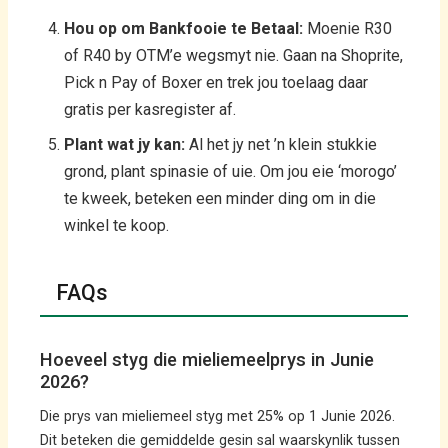
Hou op om Bankfooie te Betaal:
Moenie R30
of R40 by OTM’e wegsmyt nie. Gaan na Shoprite,
Pick n Pay of Boxer en trek jou toelaag daar
gratis per kasregister af.
Plant wat jy kan:
Al het jy net ’n klein stukkie
grond, plant spinasie of uie. Om jou eie ‘morogo’
te kweek, beteken een minder ding om in die
winkel te koop.
FAQs
Hoeveel styg die mieliemeelprys in Junie
2026?
Die prys van mieliemeel styg met 25% op 1 Junie 2026.
Dit beteken die gemiddelde gesin sal waarskynlik tussen