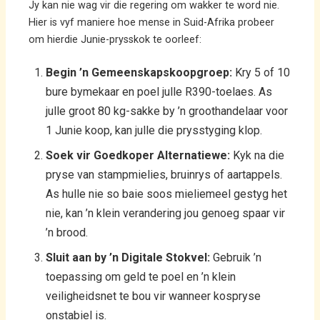
Jy kan nie wag vir die regering om wakker te word nie.
Hier is vyf maniere hoe mense in Suid-Afrika probeer
om hierdie Junie-prysskok te oorleef:
Begin ’n Gemeenskapskoopgroep:
Kry 5 of 10
bure bymekaar en poel julle R390-toelaes. As
julle groot 80 kg-sakke by ’n groothandelaar voor
1 Junie koop, kan julle die prysstyging klop.
Soek vir Goedkoper Alternatiewe:
Kyk na die
pryse van stampmielies, bruinrys of aartappels.
As hulle nie so baie soos mieliemeel gestyg het
nie, kan ’n klein verandering jou genoeg spaar vir
’n brood.
Sluit aan by ’n Digitale Stokvel:
Gebruik ’n
toepassing om geld te poel en ’n klein
veiligheidsnet te bou vir wanneer kospryse
onstabiel is.