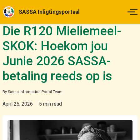
SASSA Inligtingsportaal
Die R120 Mieliemeel-
Tuisblad
SKOK: Hoekom jou
Betalingsdatums
Junie 2026 SASSA-
Status Kontrole
betaling reeds op is
Hoe om Aansoek te Doen
By Sassa Information Portal Team
Appèlle
April 25, 2026
5 min read
Nuus & Opdaterings
Meer