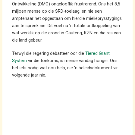
Ontwikkeling (DMO) ongelooflik frustrerend. Ons het 8,5
miljoen mense op die SRD-toelaag, en nie een
amptenaar het opgestaan om hierdie mielieprysstygings
aan te spreek nie. Dit voel na ’n totale ontkoppeling van
wat werklik op die grond in Gauteng, KZN en die res van
die land gebeur.
Terwyl die regering debatteer oor die
Tiered Grant
System
vir die toekoms, is mense vandag honger. Ons
het iets nodig wat nou help, nie ’n beleidsdokument vir
volgende jaar nie.