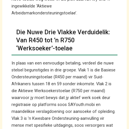
ingewikkelde ‘Aktiewe
Arbeidsmarkondersteuningstoelae’.
Die Nuwe Drie Vlakke Verduidelik:
Van R450 tot ’n R750
‘Werksoeker’-toelae
In plaas van een eenvoudige betaling, verdeel die nuwe
stelsel begunstigdes in drie groepe. Vlak 1 is die Basiese
Ondersteuningstoelae (R450 per maand) vir Suid-
Afrikaners tussen 18 en 59 sonder inkomste. Vlak 2 is
die Aktiewe Werksoekerstoelae (R750 per maand)
waarvoor jy moet bewys dat jy aktief werk soek deur
registrasie op platforms soos SAYouth.mobi en
maandelikse verslagdoening oor aansoeke of opleiding.
Vlak 3 is ’n Kwesbare Ondersteuning-aanvulling vir
mense met spesifieke uitdagings, soos versorgers wat