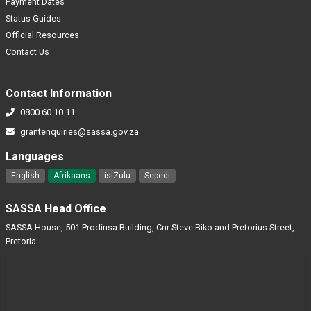
Payment Dates
Status Guides
Official Resources
Contact Us
Contact Information
0800 60 10 11
grantenquiries@sassa.gov.za
Languages
English
Afrikaans
isiZulu
Sepedi
SASSA Head Office
SASSA House, 501 Prodinsa Building, Cnr Steve Biko and Pretorius Street,
Pretoria