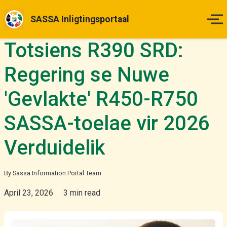
SASSA Inligtingsportaal
Totsiens R390 SRD:
Tuisblad
Regering se Nuwe
Betalingsdatums
'Gevlakte' R450-R750
Status Kontrole
SASSA-toelae vir 2026
Hoe om Aansoek te Doen
Verduidelik
Appèlle
By Sassa Information Portal Team
April 23, 2026
3 min read
Nuus & Opdaterings
Meer