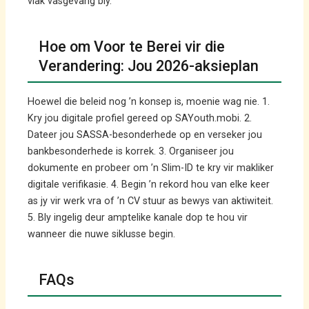
vlak vasgevang bly.
Hoe om Voor te Berei vir die
Verandering: Jou 2026-aksieplan
Hoewel die beleid nog ’n konsep is, moenie wag nie. 1.
Kry jou digitale profiel gereed op SAYouth.mobi. 2.
Dateer jou SASSA-besonderhede op en verseker jou
bankbesonderhede is korrek. 3. Organiseer jou
dokumente en probeer om ’n Slim-ID te kry vir makliker
digitale verifikasie. 4. Begin ’n rekord hou van elke keer
as jy vir werk vra of ’n CV stuur as bewys van aktiwiteit.
5. Bly ingelig deur amptelike kanale dop te hou vir
wanneer die nuwe siklusse begin.
FAQs