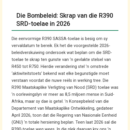
Die Bombeleid: Skrap van die R390
SRD-toelae in 2026
Die eenvormige R390 SASSA-toelae is besig om sy
vervaldatum te bereik. Ek het die voorgestelde 2026-
beleidverskuiwing ondersoek wat beplan om die SRD-
toelae te skrap ten gunste van ’n gevlakte stelsel van
R450 tot R750. Hierdie verandering stel ’n omstrede
‘aktiwiteitstoets’ bekend wat elke begunstigde moet
verstaan voordat die nuwe reëls in werking tree. Die
R390 Maatskaplike Verligting van Nood (SRD) toelae was
’n oorlewingslyn vir meer as 8,5 miljoen mense in Suid-
Afrika, maar sy dae is getel. ’n Konsepbeleid van die
Departement van Maatskaplike Ontwikkeling, gedateer
April 2026, toon dat die Regering van Nasionale Eenheid
(GNU) ’n totale hersiening beplan. Teen laat 2026 sal die
R390-toelae weg wees. In die plek daarvan kry ons ’n