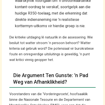
waarskynlik voortgaan om ’n onvoorwaardelike
kontant-oordrag te verskaf, soortgelyk aan die
huidige R350-toelaag, met die erkenning dat
direkte indiensneming nie ’n realistiese
korttermyn-uitkoms vir hierdie groep is nie.
Die kritieke uitdaging lê natuurlik in die assessering. Wie
besluit tot watter stroom ’n persoon behoort? Watter
kriteria sal gebruik word? Die potensiaal vir burokratiese
foute en onregverdige uitsluitings is geweldig, ’n punt
wat kritici vinnig geopper het.
Die Argument Ten Gunste: ’n Pad
Weg van Afhanklikheid?
Voorstanders van die ‘Vorderingsroete’, hoofsaaklik
binne die Nasionale Tesourie en die Departement van