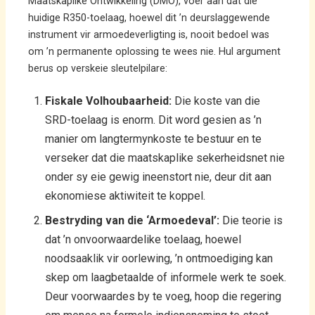
Maatskaplike Ontwikkeling (DMO), voer aan dat die
huidige R350-toelaag, hoewel dit ’n deurslaggewende
instrument vir armoedeverligting is, nooit bedoel was
om ’n permanente oplossing te wees nie. Hul argument
berus op verskeie sleutelpilare:
Fiskale Volhoubaarheid:
Die koste van die
SRD-toelaag is enorm. Dit word gesien as ’n
manier om langtermynkoste te bestuur en te
verseker dat die maatskaplike sekerheidsnet nie
onder sy eie gewig ineenstort nie, deur dit aan
ekonomiese aktiwiteit te koppel.
Bestryding van die ‘Armoedeval’:
Die teorie is
dat ’n onvoorwaardelike toelaag, hoewel
noodsaaklik vir oorlewing, ’n ontmoediging kan
skep om laagbetaalde of informele werk te soek.
Deur voorwaardes by te voeg, hoop die regering