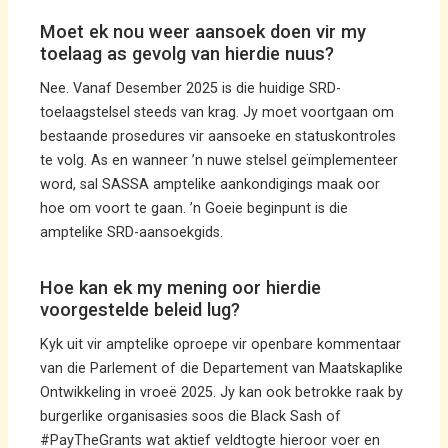
Moet ek nou weer aansoek doen vir my
toelaag as gevolg van hierdie nuus?
Nee. Vanaf Desember 2025 is die huidige SRD-
toelaagstelsel steeds van krag. Jy moet voortgaan om
bestaande prosedures vir aansoeke en statuskontroles
te volg. As en wanneer ’n nuwe stelsel geïmplementeer
word, sal SASSA amptelike aankondigings maak oor
hoe om voort te gaan. ’n Goeie beginpunt is die
amptelike SRD-aansoekgids.
Hoe kan ek my mening oor hierdie
voorgestelde beleid lug?
Kyk uit vir amptelike oproepe vir openbare kommentaar
van die Parlement of die Departement van Maatskaplike
Ontwikkeling in vroeë 2025. Jy kan ook betrokke raak by
burgerlike organisasies soos die Black Sash of
#PayTheGrants wat aktief veldtogte hieroor voer en