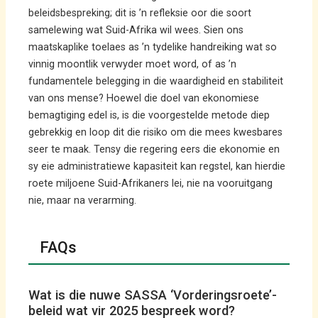
beleidsbespreking; dit is ’n refleksie oor die soort
samelewing wat Suid-Afrika wil wees. Sien ons
maatskaplike toelaes as ’n tydelike handreiking wat so
vinnig moontlik verwyder moet word, of as ’n
fundamentele belegging in die waardigheid en stabiliteit
van ons mense? Hoewel die doel van ekonomiese
bemagtiging edel is, is die voorgestelde metode diep
gebrekkig en loop dit die risiko om die mees kwesbares
seer te maak. Tensy die regering eers die ekonomie en
sy eie administratiewe kapasiteit kan regstel, kan hierdie
roete miljoene Suid-Afrikaners lei, nie na vooruitgang
nie, maar na verarming.
FAQs
Wat is die nuwe SASSA ‘Vorderingsroete’-
beleid wat vir 2025 bespreek word?