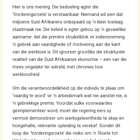
Hier is ons mening: Die bedoeling agter die
‘Vorderingsroete’ is verstaanbaar. Niemand wil sien dat
miljoene Suid-Afrikaners onbepaald op ’n klein toelaag
staatmaak nie. Die beleid is egter gebou op ’n gevaarlike
aanname: dat die primêre struikelblok vir indiensneming
’n gebrek aan vaardighede of motivering aan die kant
van die werklose is. Dit ignoreer grootliks die strukturele
realiteit van die Suid-Afrikaanse ekonomie – een van die
mees ongelyke ter wêreld, met chronies hoë
werkloosheid.
Om die verantwoordelikheid op die individu te plaas om
‘vaardig te word’ vir ’n arbeidsmark wat nie aanstel nie, is
’n gebrekkige premis. Voordat sulke voorwaardes
geïmplementeer word, moet die regering eers sy
vermoë demonstreer om werksgeleenthede te skep en
hoëgehalte, relevante opleiding te verskaf. Sonder dit
loop die ‘Vorderingsroete’ die risiko om ’n ‘Roete tot