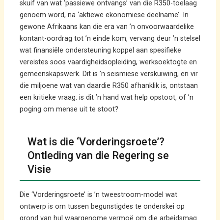
skuif van wat ‘passiewe ontvangs’ van die R350-toelaag
genoem word, na ‘aktiewe ekonomiese deelname’. In
gewone Afrikaans kan die era van ’n onvoorwaardelike
kontant-oordrag tot ’n einde kom, vervang deur ’n stelsel
wat finansiële ondersteuning koppel aan spesifieke
vereistes soos vaardigheidsopleiding, werksoektogte en
gemeenskapswerk. Dit is ’n seismiese verskuiwing, en vir
die miljoene wat van daardie R350 afhanklik is, ontstaan ​​
een kritieke vraag: is dit ’n hand wat help opstoot, of ’n
poging om mense uit te stoot?
Wat is die ‘Vorderingsroete’?
Ontleding van die Regering se
Visie
Die ‘Vorderingsroete’ is ’n tweestroom-model wat
ontwerp is om tussen begunstigdes te onderskei op
grond van hul waargenome vermoë om die arbeidsmag