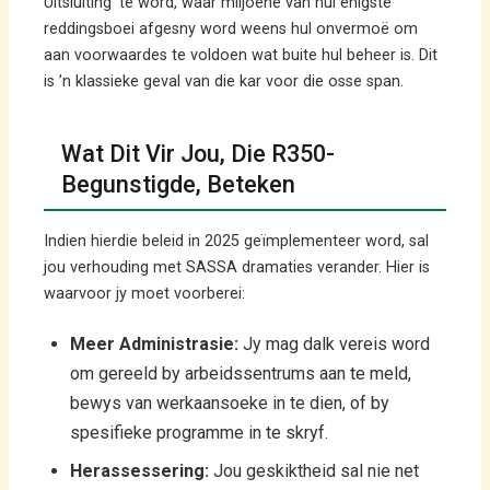
Uitsluiting’ te word, waar miljoene van hul enigste
reddingsboei afgesny word weens hul onvermoë om
aan voorwaardes te voldoen wat buite hul beheer is. Dit
is ’n klassieke geval van die kar voor die osse span.
Wat Dit Vir Jou, Die R350-
Begunstigde, Beteken
Indien hierdie beleid in 2025 geïmplementeer word, sal
jou verhouding met SASSA dramaties verander. Hier is
waarvoor jy moet voorberei:
Meer Administrasie:
Jy mag dalk vereis word
om gereeld by arbeidssentrums aan te meld,
bewys van werkaansoeke in te dien, of by
spesifieke programme in te skryf.
Herassessering:
Jou geskiktheid sal nie net