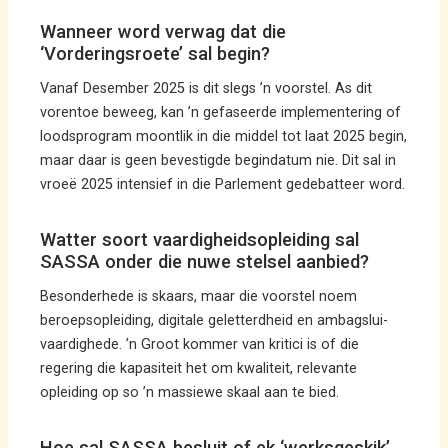
Wanneer word verwag dat die
‘Vorderingsroete’ sal begin?
Vanaf Desember 2025 is dit slegs ’n voorstel. As dit
vorentoe beweeg, kan ’n gefaseerde implementering of
loodsprogram moontlik in die middel tot laat 2025 begin,
maar daar is geen bevestigde begindatum nie. Dit sal in
vroeë 2025 intensief in die Parlement gedebatteer word.
Watter soort vaardigheidsopleiding sal
SASSA onder die nuwe stelsel aanbied?
Besonderhede is skaars, maar die voorstel noem
beroepsopleiding, digitale geletterdheid en ambagslui-
vaardighede. ’n Groot kommer van kritici is of die
regering die kapasiteit het om kwaliteit, relevante
opleiding op so ’n massiewe skaal aan te bied.
Hoe sal SASSA besluit of ek ‘werksgeskik’