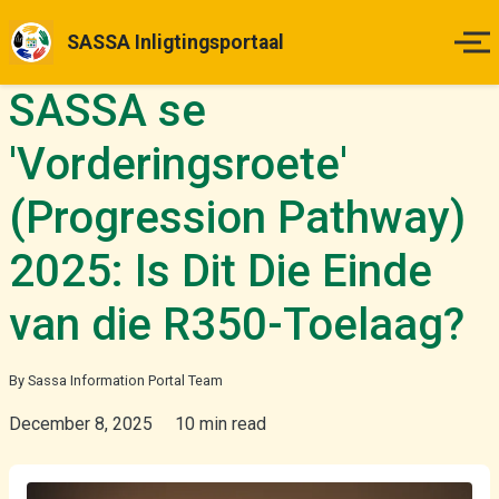
SASSA Inligtingsportaal
SASSA se
Tuisblad
'Vorderingsroete'
Betalingsdatums
(Progression Pathway)
Status Kontrole
2025: Is Dit Die Einde
Hoe om Aansoek te Doen
van die R350-Toelaag?
Appèlle
By Sassa Information Portal Team
December 8, 2025
10 min read
Nuus & Opdaterings
Meer