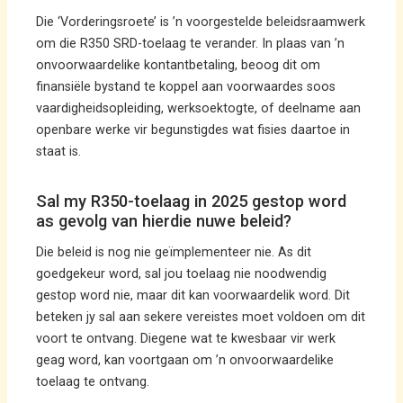
Die ‘Vorderingsroete’ is ’n voorgestelde beleidsraamwerk
om die R350 SRD-toelaag te verander. In plaas van ’n
onvoorwaardelike kontantbetaling, beoog dit om
finansiële bystand te koppel aan voorwaardes soos
vaardigheidsopleiding, werksoektogte, of deelname aan
openbare werke vir begunstigdes wat fisies daartoe in
staat is.
Sal my R350-toelaag in 2025 gestop word
as gevolg van hierdie nuwe beleid?
Die beleid is nog nie geïmplementeer nie. As dit
goedgekeur word, sal jou toelaag nie noodwendig
gestop word nie, maar dit kan voorwaardelik word. Dit
beteken jy sal aan sekere vereistes moet voldoen om dit
voort te ontvang. Diegene wat te kwesbaar vir werk
geag word, kan voortgaan om ’n onvoorwaardelike
toelaag te ontvang.