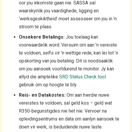
oor jou inkomste gaan nie. SASSA sal
waarskynlik jou vaardighede, ligging en
‘werksgeskiktheid’ moet assesseer om jou in ’n
stroom te plaas.
Onsekere Betalings:
Jou toelaag kan
voorwaardelik word. Versuim om aan ’n vereiste
te voldoen, selfs vir ’n wettige rede, kan lei tot ’n
opskorting van jou betaling. Dit is noodsaaklik
om jou aansoek voortdurend te monitor. Jy kan
altyd die amptelike
SRD Status Check tool
gebruik om op hoogte te bly.
Reis- en Datakostes:
Om aan hierdie nuwe
vereistes te voldoen, sal geld kos – geld wat
R350-begunstigdes nie het nie. Vervoer na
opleidingsentrums en data om aanlyn aansoek te
doen vir werk, is beduidende nuwe laste.