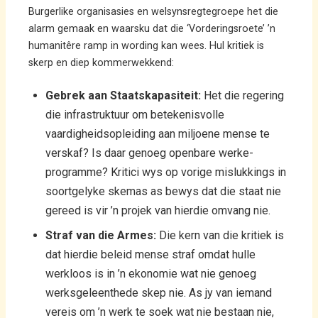
Burgerlike organisasies en welsynsregtegroepe het die
alarm gemaak en waarsku dat die ‘Vorderingsroete’ ’n
humanitêre ramp in wording kan wees. Hul kritiek is
skerp en diep kommerwekkend:
Gebrek aan Staatskapasiteit:
Het die regering
die infrastruktuur om betekenisvolle
vaardigheidsopleiding aan miljoene mense te
verskaf? Is daar genoeg openbare werke-
programme? Kritici wys op vorige mislukkings in
soortgelyke skemas as bewys dat die staat nie
gereed is vir ’n projek van hierdie omvang nie.
Straf van die Armes:
Die kern van die kritiek is
dat hierdie beleid mense straf omdat hulle
werkloos is in ’n ekonomie wat nie genoeg
werksgeleenthede skep nie. As jy van iemand
vereis om ’n werk te soek wat nie bestaan nie,