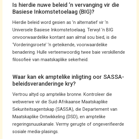
Is hierdie nuwe beleid ’n vervanging vir die
Basiese Inkomstetoelaag (BIG)?
Hierdie beleid word gesien as ’n alternatief vir ’n
Universele Basiese Inkomstetoelaag. Terwyl ’n BIG
onvoorwaardelike kontant aan almal sou bied, is die
‘Vorderingsroete’ ’n geteikende, voorwaardelike
benadering. Hulle verteenwoordig twee baie verskillende
filosofieë van maatskaplike sekerheid.
Waar kan ek amptelike inligting oor SASSA-
beleidsveranderinge kry?
Vertrou altyd op amptelike bronne. Kontroleer die
webwerwe vir die Suid-Afrikaanse Maatskaplike
Sekuriteitsagentskap (SASSA), die Departement van
Maatskaplike Ontwikkeling (DSD), en amptelike
regeringsnuuskanale. Vermy gerugte of ongeverifieerde
sosiale media-plasings.