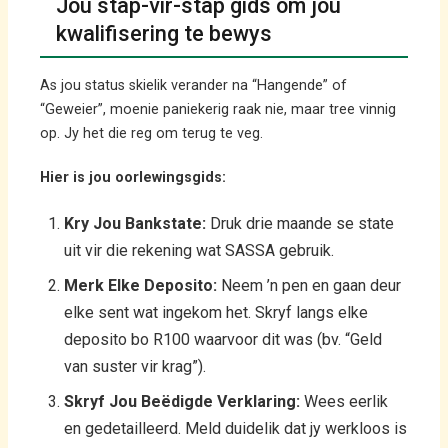
Jou stap-vir-stap gids om jou
kwalifisering te bewys
As jou status skielik verander na “Hangende” of
“Geweier”, moenie paniekerig raak nie, maar tree vinnig
op. Jy het die reg om terug te veg.
Hier is jou oorlewingsgids:
Kry Jou Bankstate:
Druk drie maande se state
uit vir die rekening wat SASSA gebruik.
Merk Elke Deposito:
Neem ’n pen en gaan deur
elke sent wat ingekom het. Skryf langs elke
deposito bo R100 waarvoor dit was (bv. “Geld
van suster vir krag”).
Skryf Jou Beëdigde Verklaring:
Wees eerlik
en gedetailleerd. Meld duidelik dat jy werkloos is