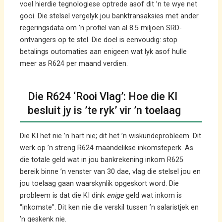
voel hierdie tegnologiese optrede asof dit ’n te wye net
gooi. Die stelsel vergelyk jou banktransaksies met ander
regeringsdata om ’n profiel van al 8.5 miljoen SRD-
ontvangers op te stel. Die doel is eenvoudig: stop
betalings outomaties aan enigeen wat lyk asof hulle
meer as R624 per maand verdien.
Die R624 ‘Rooi Vlag’: Hoe die KI
besluit jy is ’te ryk’ vir ’n toelaag
Die KI het nie ’n hart nie; dit het ’n wiskundeprobleem. Dit
werk op ’n streng R624 maandelikse inkomsteperk. As
die totale geld wat in jou bankrekening inkom R625
bereik binne ’n venster van 30 dae, vlag die stelsel jou en
jou toelaag gaan waarskynlik opgeskort word. Die
probleem is dat die KI dink
enige
geld wat inkom is
“inkomste”. Dit ken nie die verskil tussen ’n salaristjek en
’n geskenk nie.