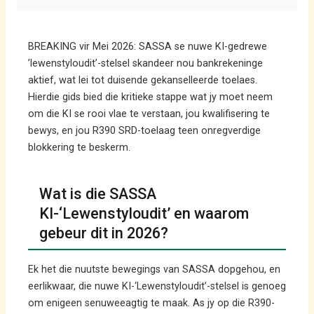
BREAKING vir Mei 2026: SASSA se nuwe KI-gedrewe
’lewenstyloudit’-stelsel skandeer nou bankrekeninge
aktief, wat lei tot duisende gekanselleerde toelaes.
Hierdie gids bied die kritieke stappe wat jy moet neem
om die KI se rooi vlae te verstaan, jou kwalifisering te
bewys, en jou R390 SRD-toelaag teen onregverdige
blokkering te beskerm.
Wat is die SASSA
KI-‘Lewenstyloudit’ en waarom
gebeur dit in 2026?
Ek het die nuutste bewegings van SASSA dopgehou, en
eerlikwaar, die nuwe KI-‘Lewenstyloudit’-stelsel is genoeg
om enigeen senuweeagtig te maak. As jy op die R390-