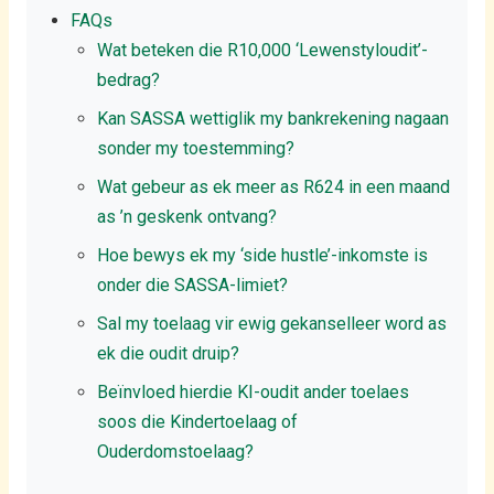
FAQs
Wat beteken die R10,000 ‘Lewenstyloudit’-
bedrag?
Kan SASSA wettiglik my bankrekening nagaan
sonder my toestemming?
Wat gebeur as ek meer as R624 in een maand
as ’n geskenk ontvang?
Hoe bewys ek my ‘side hustle’-inkomste is
onder die SASSA-limiet?
Sal my toelaag vir ewig gekanselleer word as
ek die oudit druip?
Beïnvloed hierdie KI-oudit ander toelaes
soos die Kindertoelaag of
Ouderdomstoelaag?