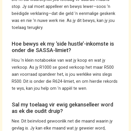
stop. Jy sal moet appelleer en bewys lewer—soos ’n
beëdigde verklaring—dat die geld ’n eenmalige geskenk
was en nie ’n nuwe werk nie. As jy dit bewys, kan jy jou
toelaag terugkry.
Hoe bewys ek my ‘side hustle’-inkomste is
onder die SASSA-limiet?
Hou ’n klein notaboekie van wat jy koop en wat jy
verkoop. As jy R1000 se goed verkoop het maar R500
aan voorraad spandeer het, is jou werklike wins slegs
R500. Dit is onder die R624-limiet, en om hierdie rekords
te wys, kan jou help om ’n appèl te wen.
Sal my toelaag vir ewig gekanselleer word
as ek die oudit druip?
Nee. Dit beïnvloed gewoonlik net die maand waarin jy
gevlag is. Jy kan elke maand wat jy geweier word,