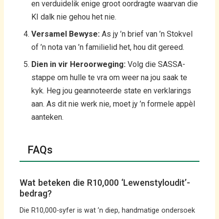
en verduidelik enige groot oordragte waarvan die
KI dalk nie gehou het nie.
Versamel Bewyse:
As jy ’n brief van ’n Stokvel
of ’n nota van ’n familielid het, hou dit gereed.
Dien in vir Heroorweging:
Volg die SASSA-
stappe om hulle te vra om weer na jou saak te
kyk. Heg jou geannoteerde state en verklarings
aan. As dit nie werk nie, moet jy ’n formele appèl
aanteken.
FAQs
Wat beteken die R10,000 ‘Lewenstyloudit’-
bedrag?
Die R10,000-syfer is wat ’n diep, handmatige ondersoek