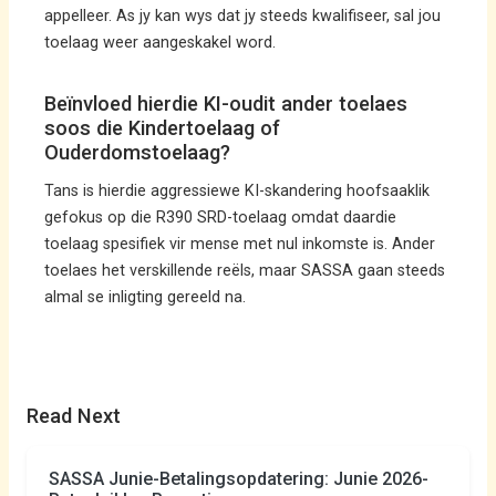
appelleer. As jy kan wys dat jy steeds kwalifiseer, sal jou
toelaag weer aangeskakel word.
Beïnvloed hierdie KI-oudit ander toelaes
soos die Kindertoelaag of
Ouderdomstoelaag?
Tans is hierdie aggressiewe KI-skandering hoofsaaklik
gefokus op die R390 SRD-toelaag omdat daardie
toelaag spesifiek vir mense met nul inkomste is. Ander
toelaes het verskillende reëls, maar SASSA gaan steeds
almal se inligting gereeld na.
Read Next
SASSA Junie-Betalingsopdatering: Junie 2026-