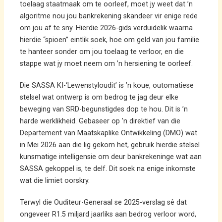
toelaag staatmaak om te oorleef, moet jy weet dat ’n
algoritme nou jou bankrekening skandeer vir enige rede
om jou af te sny. Hierdie 2026-gids verduidelik waarna
hierdie “spioen” eintlik soek, hoe om geld van jou familie
te hanteer sonder om jou toelaag te verloor, en die
stappe wat jy moet neem om ’n hersiening te oorleef.
Die SASSA KI-‘Lewenstyloudit’ is ’n koue, outomatiese
stelsel wat ontwerp is om bedrog te jag deur elke
beweging van SRD-begunstigdes dop te hou. Dit is ’n
harde werklikheid. Gebaseer op ’n direktief van die
Departement van Maatskaplike Ontwikkeling (DMO) wat
in Mei 2026 aan die lig gekom het, gebruik hierdie stelsel
kunsmatige intelligensie om deur bankrekeninge wat aan
SASSA gekoppel is, te delf. Dit soek na enige inkomste
wat die limiet oorskry.
Terwyl die Ouditeur-Generaal se 2025-verslag sê dat
ongeveer R1.5 miljard jaarliks aan bedrog verloor word,