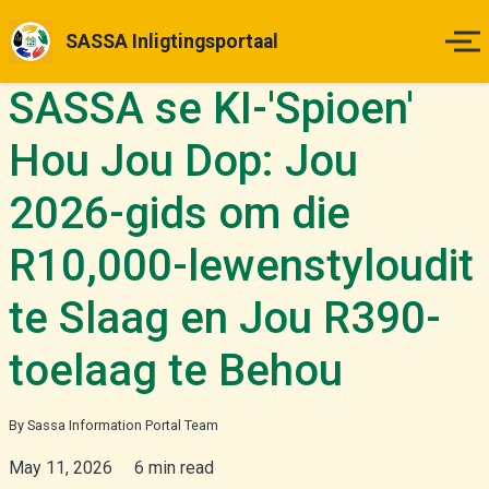
SASSA Inligtingsportaal
SASSA se KI-'Spioen'
Tuisblad
Hou Jou Dop: Jou
Betalingsdatums
2026-gids om die
Status Kontrole
R10,000-lewenstyloudit
Hoe om Aansoek te Doen
te Slaag en Jou R390-
Appèlle
toelaag te Behou
Nuus & Opdaterings
By Sassa Information Portal Team
May 11, 2026
6 min read
Meer