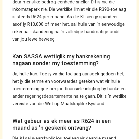
deur menslike bedrog-eenhede sneller. Dit is nie die
inkomsteperk nie. Die werklike limiet vir die R390-toelaag
is steeds R624 per maand. As die KI sien jy spandeer
asof jy R10,000 of meer het, sal hulle van ’n eenvoudige
rekenaar-skandering na ’n volledige handmatige oudit
van jou lewe beweeg.
Kan SASSA wettiglik my bankrekening
nagaan sonder my toestemming?
Ja, hulle kan. Toe jy vir die toelaag aansoek gedoen het,
het jy die terme en voorwaardes geteken wat vir hulle
toestemming gee om jou finansiële inligting by banke en
ander regeringsdepartemente na te gaan. Dit is ’n wetlike
vereiste van die Wet op Maatskaplike Bystand.
Wat gebeur as ek meer as R624 in een
maand as ’n geskenk ontvang?
Die KI sal waarskynlik jou toelaag vir daardie maand