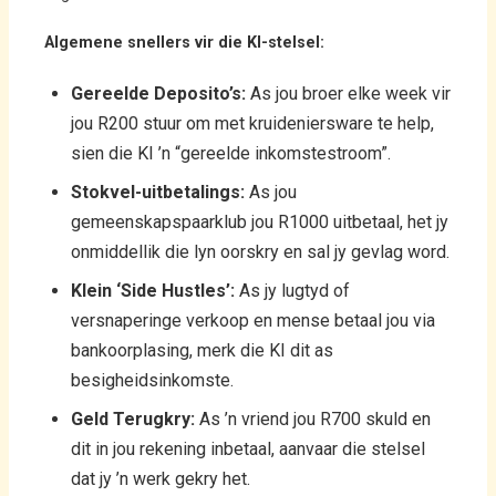
Algemene snellers vir die KI-stelsel:
Gereelde Deposito’s:
As jou broer elke week vir
jou R200 stuur om met kruideniersware te help,
sien die KI ’n “gereelde inkomstestroom”.
Stokvel-uitbetalings:
As jou
gemeenskapspaarklub jou R1000 uitbetaal, het jy
onmiddellik die lyn oorskry en sal jy gevlag word.
Klein ‘Side Hustles’:
As jy lugtyd of
versnaperinge verkoop en mense betaal jou via
bankoorplasing, merk die KI dit as
besigheidsinkomste.
Geld Terugkry:
As ’n vriend jou R700 skuld en
dit in jou rekening inbetaal, aanvaar die stelsel
dat jy ’n werk gekry het.