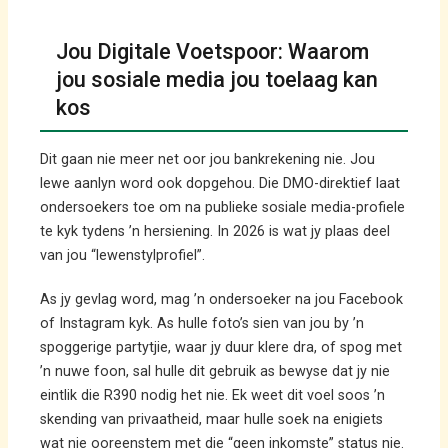
Jou Digitale Voetspoor: Waarom
jou sosiale media jou toelaag kan
kos
Dit gaan nie meer net oor jou bankrekening nie. Jou
lewe aanlyn word ook dopgehou. Die DMO-direktief laat
ondersoekers toe om na publieke sosiale media-profiele
te kyk tydens ’n hersiening. In 2026 is wat jy plaas deel
van jou “lewenstylprofiel”.
As jy gevlag word, mag ’n ondersoeker na jou Facebook
of Instagram kyk. As hulle foto’s sien van jou by ’n
spoggerige partytjie, waar jy duur klere dra, of spog met
’n nuwe foon, sal hulle dit gebruik as bewyse dat jy nie
eintlik die R390 nodig het nie. Ek weet dit voel soos ’n
skending van privaatheid, maar hulle soek na enigiets
wat nie ooreenstem met die “geen inkomste” status nie.