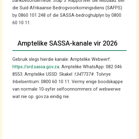
bankbesonderhede. Stap 3: Rapporteer die Misdaad. Bel
die Suid-Afrikaanse Bedrogvoorkomingsdiens (SAFPS)
by 0860 101 248 of die SASSA-bedroghulplyn by 0800
60 10 11.
Amptelike SASSA-kanale vir 2026
Gebruik slegs hierdie kanale: Amptelike Webwerf:
https://srd.sassa.gov.za
. Amptelike WhatsApp: 082 046
8553. Amptelike USSD: Skakel
134
7737#. Tolvrye
Inbelsentrum: 0800 60 10 11. Vermy enige boodskappe
van normale 10-syfer selfoonnommers of webwerwe
wat nie op .gov.za eindig nie.