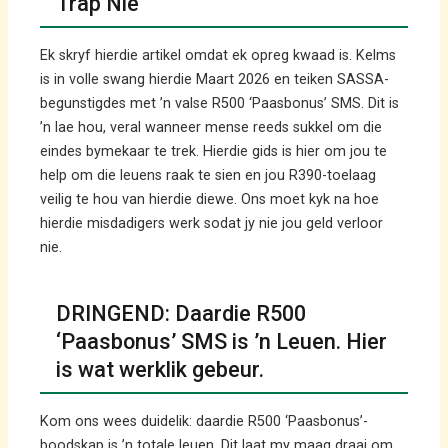
Trap Nie
Ek skryf hierdie artikel omdat ek opreg kwaad is. Kelms
is in volle swang hierdie Maart 2026 en teiken SASSA-
begunstigdes met ’n valse R500 ‘Paasbonus’ SMS. Dit is
’n lae hou, veral wanneer mense reeds sukkel om die
eindes bymekaar te trek. Hierdie gids is hier om jou te
help om die leuens raak te sien en jou R390-toelaag
veilig te hou van hierdie diewe. Ons moet kyk na hoe
hierdie misdadigers werk sodat jy nie jou geld verloor
nie.
DRINGEND: Daardie R500
‘Paasbonus’ SMS is ’n Leuen. Hier
is wat werklik gebeur.
Kom ons wees duidelik: daardie R500 ‘Paasbonus’-
boodskap is ’n totale leuen. Dit laat my maag draai om