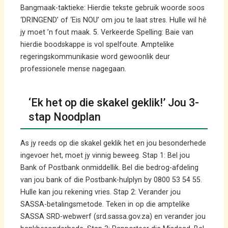
Bangmaak-taktieke: Hierdie tekste gebruik woorde soos
‘DRINGEND’ of ‘Eis NOU’ om jou te laat stres. Hulle wil hê
jy moet ’n fout maak. 5. Verkeerde Spelling: Baie van
hierdie boodskappe is vol spelfoute. Amptelike
regeringskommunikasie word gewoonlik deur
professionele mense nagegaan.
‘Ek het op die skakel geklik!’ Jou 3-
stap Noodplan
As jy reeds op die skakel geklik het en jou besonderhede
ingevoer het, moet jy vinnig beweeg. Stap 1: Bel jou
Bank of Postbank onmiddellik. Bel die bedrog-afdeling
van jou bank of die Postbank-hulplyn by 0800 53 54 55.
Hulle kan jou rekening vries. Stap 2: Verander jou
SASSA-betalingsmetode. Teken in op die amptelike
SASSA SRD-webwerf (srd.sassa.gov.za) en verander jou