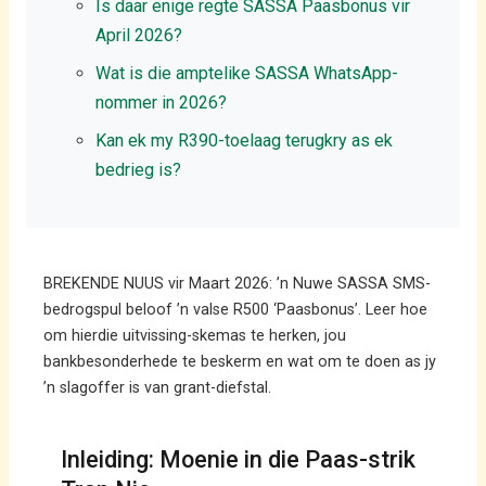
Is daar enige regte SASSA Paasbonus vir
April 2026?
Wat is die amptelike SASSA WhatsApp-
nommer in 2026?
Kan ek my R390-toelaag terugkry as ek
bedrieg is?
BREKENDE NUUS vir Maart 2026: ’n Nuwe SASSA SMS-
bedrogspul beloof ’n valse R500 ‘Paasbonus’. Leer hoe
om hierdie uitvissing-skemas te herken, jou
bankbesonderhede te beskerm en wat om te doen as jy
’n slagoffer is van grant-diefstal.
Inleiding: Moenie in die Paas-strik