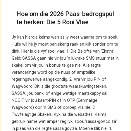
Hoe om die 2026 Paas-bedrogspul
te herken: Die 5 Rooi Vlae
Jy kan hierdie kelms wen as jy weet waarna om te soek.
Hulle wil hê jy moet paniekerig raak en klik sonder om te
dink. Hier is die vyf rooi vlae: 1. Die Belofte van ‘Ekstra’
Geld: SASSA gaan nie vir jou ’n lukrake SMS stuur met ’n
skakel om vir jou ’n bonus te gee nie. Alle regte
veranderinge word op die nuus of amptelike
regeringswerwe aangekondig. 2. Vra vir jou PIN of
Wagwoord: Dit is die grootste waarskuwingsteken.
SASSA, jou bank, of enige wettige maatskappy sal
NOOIT vir jou kaart-PIN of ’n OTP (Eenmalige
Wagwoord) oor ’n SMS of oproep vra nie. 3.
Twyfelagtige Skakels: Kyk na die webadres. Kelms
gebruik name wat amper reg lyk, soos ‘sassa-gov.co.za’
in plaas van die regte sassa.gov.za. Moenie klik nie. 4.