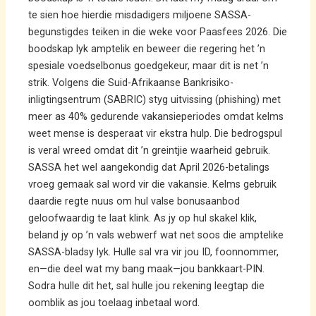
te sien hoe hierdie misdadigers miljoene SASSA-
begunstigdes teiken in die weke voor Paasfees 2026. Die
boodskap lyk amptelik en beweer die regering het ’n
spesiale voedselbonus goedgekeur, maar dit is net ’n
strik. Volgens die Suid-Afrikaanse Bankrisiko-
inligtingsentrum (SABRIC) styg uitvissing (phishing) met
meer as 40% gedurende vakansieperiodes omdat kelms
weet mense is desperaat vir ekstra hulp. Die bedrogspul
is veral wreed omdat dit ’n greintjie waarheid gebruik.
SASSA het wel aangekondig dat April 2026-betalings
vroeg gemaak sal word vir die vakansie. Kelms gebruik
daardie regte nuus om hul valse bonusaanbod
geloofwaardig te laat klink. As jy op hul skakel klik,
beland jy op ’n vals webwerf wat net soos die amptelike
SASSA-bladsy lyk. Hulle sal vra vir jou ID, foonnommer,
en—die deel wat my bang maak—jou bankkaart-PIN.
Sodra hulle dit het, sal hulle jou rekening leegtap die
oomblik as jou toelaag inbetaal word.