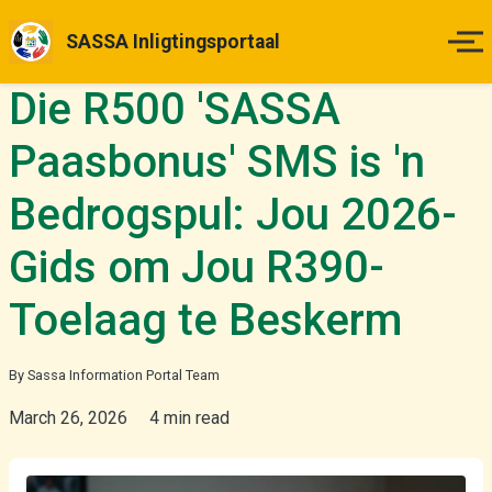
SASSA Inligtingsportaal
Die R500 'SASSA
Tuisblad
Paasbonus' SMS is 'n
Betalingsdatums
Bedrogspul: Jou 2026-
Status Kontrole
Gids om Jou R390-
Hoe om Aansoek te Doen
Toelaag te Beskerm
Appèlle
By Sassa Information Portal Team
March 26, 2026
4 min read
Nuus & Opdaterings
Meer