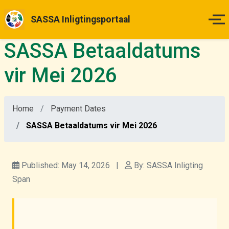
SASSA Inligtingsportaal
SASSA Betaaldatums
Tuisblad
vir Mei 2026
Betalingsdatums
Home
Payment Dates
Status Kontrole
SASSA Betaaldatums vir Mei 2026
Hoe om Aansoek te Doen
Published: May 14, 2026
|
By: SASSA Inligting
Appèlle
Span
Nuus & Opdaterings
Meer