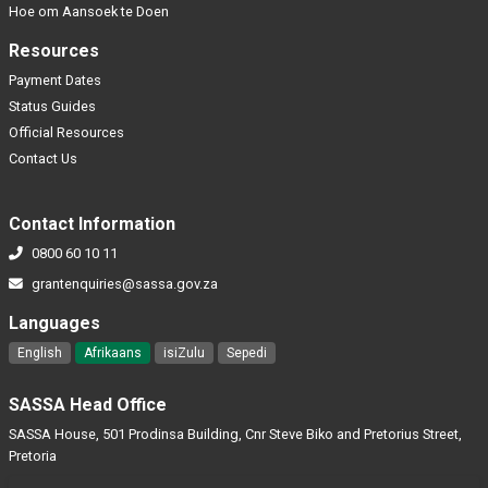
Hoe om Aansoek te Doen
Resources
Payment Dates
Status Guides
Official Resources
Contact Us
Contact Information
0800 60 10 11
grantenquiries@sassa.gov.za
Languages
English
Afrikaans
isiZulu
Sepedi
SASSA Head Office
SASSA House, 501 Prodinsa Building, Cnr Steve Biko and Pretorius Street,
Pretoria