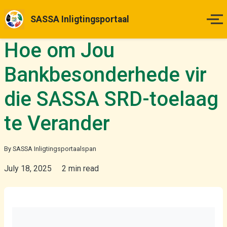
SASSA Inligtingsportaal
Hoe om Jou
Tuisblad
Bankbesonderhede vir
Betalingsdatums
die SASSA SRD-toelaag
Status Kontrole
te Verander
Hoe om Aansoek te Doen
By SASSA Inligtingsportaalspan
Appèlle
July 18, 2025
2 min read
Nuus & Opdaterings
Meer