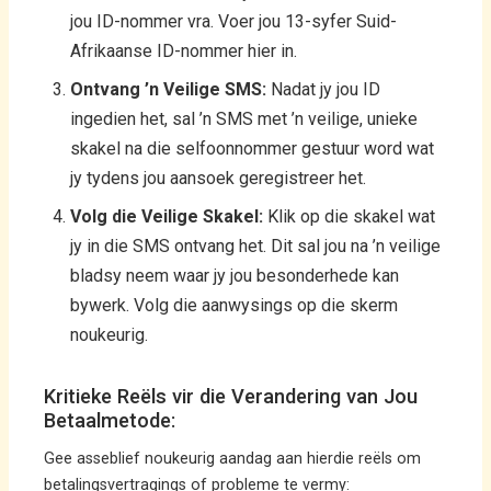
jou ID-nommer vra. Voer jou 13-syfer Suid-
Afrikaanse ID-nommer hier in.
Ontvang ’n Veilige SMS:
Nadat jy jou ID
ingedien het, sal ’n SMS met ’n veilige, unieke
skakel na die selfoonnommer gestuur word wat
jy tydens jou aansoek geregistreer het.
Volg die Veilige Skakel:
Klik op die skakel wat
jy in die SMS ontvang het. Dit sal jou na ’n veilige
bladsy neem waar jy jou besonderhede kan
bywerk. Volg die aanwysings op die skerm
noukeurig.
Kritieke Reëls vir die Verandering van Jou
Betaalmetode:
Gee asseblief noukeurig aandag aan hierdie reëls om
betalingsvertragings of probleme te vermy: