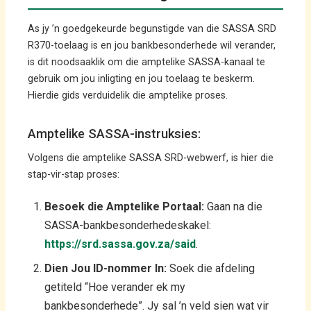
As jy ’n goedgekeurde begunstigde van die SASSA SRD
R370-toelaag is en jou bankbesonderhede wil verander,
is dit noodsaaklik om die amptelike SASSA-kanaal te
gebruik om jou inligting en jou toelaag te beskerm.
Hierdie gids verduidelik die amptelike proses.
Amptelike SASSA-instruksies:
Volgens die amptelike SASSA SRD-webwerf, is hier die
stap-vir-stap proses:
Besoek die Amptelike Portaal:
Gaan na die
SASSA-bankbesonderhedeskakel:
https://srd.sassa.gov.za/said
.
Dien Jou ID-nommer In:
Soek die afdeling
getiteld “Hoe verander ek my
bankbesonderhede”. Jy sal ’n veld sien wat vir