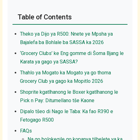
Table of Contents
Theko ya Dijo ya R500: Nnete ye Mpsha ya
Bajalefa ba Bohlale ba SASSA ka 2026
‘Grocery Clubs’ ke Eng gomme di Šoma Bjang le
Karata ya gago ya SASSA?
Thahlo ya Mogato ka Mogato ya go thoma
Grocery Club ya gago ka Mopitlo 2026
Shoprite kgatlhanong le Boxer kgatlhanong le
Pick n Pay: Ditumellano tše Kaone
Dipalo tšeo di Nago le Taba: Ka fao R390 e
Fetogago R500
FAQs
Na go bolokegile go kopanya tšhelete ya ka