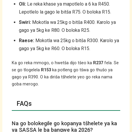
Oli:
Le reka khase ya mapotlelo a 6 ka R450.
Lepotlelo la gago le bitša R75. O boloka R15.
Swiri:
Mokotla wa 25kg o bitša R400. Karolo ya
gago ya 5kg ke R80. O boloka R25.
Raese:
Mokotla wa 25kg o bitša R300. Karolo ya
gago ya 5kg ke R60. O boloka R15.
Ka go reka mmogo, o hwetša dijo tšeo ka
R237
fela. Se
se go tlogelela
R153
ka potleng go tšwa go thušo ya
gago ya R390. O ka diriša tšhelete yeo go reka nama
goba merogo.
FAQs
Na go bolokegile go kopanya tšhelete ya ka
ya SASSA le ba bangwe ka 2026?