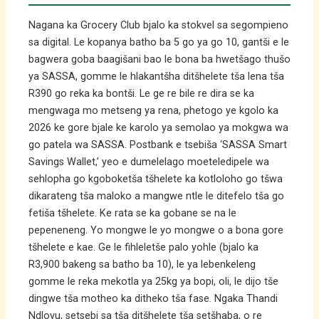
Nagana ka Grocery Club bjalo ka stokvel sa segompieno
sa digital. Le kopanya batho ba 5 go ya go 10, gantši e le
bagwera goba baagišani bao le bona ba hwetšago thušo
ya SASSA, gomme le hlakantšha ditšhelete tša lena tša
R390 go reka ka bontši. Le ge re bile re dira se ka
mengwaga mo metseng ya rena, phetogo ye kgolo ka
2026 ke gore bjale ke karolo ya semolao ya mokgwa wa
go patela wa SASSA. Postbank e tsebiša ‘SASSA Smart
Savings Wallet,’ yeo e dumelelago moeteledipele wa
sehlopha go kgoboketša tšhelete ka kotloloho go tšwa
dikarateng tša maloko a mangwe ntle le ditefelo tša go
fetiša tšhelete. Ke rata se ka gobane se na le
pepeneneng. Yo mongwe le yo mongwe o a bona gore
tšhelete e kae. Ge le fihleletše palo yohle (bjalo ka
R3,900 bakeng sa batho ba 10), le ya lebenkeleng
gomme le reka mekotla ya 25kg ya bopi, oli, le dijo tše
dingwe tša motheo ka ditheko tša fase. Ngaka Thandi
Ndlovu, setsebi sa tša ditšhelete tša setšhaba, o re