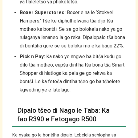
ya tlaleletšo ya phokoletšo.
Boxer Superstores:
Boxer e na le ‘Stokvel
Hampers.’ Tše ke diphuthelwana tša dijo tša
motheo ka bontši. Se se go bolokela nako ya go
rulaganya lenaneo la go reka. Dipalopalo tša bona
di bontšha gore se se boloka mo e ka bago 22%.
Pick n Pay:
Ka nako ye nngwe ba bitša kudu go
dilo tša motheo, eupša dintlha tša bona tša Smart
Shopper di hlatloga ka pela ge go rekwa ka
bontši. Le ka fetoša dintlha tšeo go ba tšhelete
kgweding ye e latelago.
Dipalo tšeo di Nago le Taba: Ka
fao R390 e Fetogago R500
Ke nyaka go le bontšha dipalo. Lebelela sehlopha sa