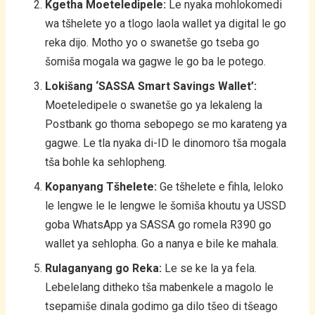
Kgetha Moeteledipele:
Le nyaka mohlokomedi
wa tšhelete yo a tlogo laola wallet ya digital le go
reka dijo. Motho yo o swanetše go tseba go
šomiša mogala wa gagwe le go ba le potego.
Lokišang ‘SASSA Smart Savings Wallet’:
Moeteledipele o swanetše go ya lekaleng la
Postbank go thoma sebopego se mo karateng ya
gagwe. Le tla nyaka di-ID le dinomoro tša mogala
tša bohle ka sehlopheng.
Kopanyang Tšhelete:
Ge tšhelete e fihla, leloko
le lengwe le le lengwe le šomiša khoutu ya USSD
goba WhatsApp ya SASSA go romela R390 go
wallet ya sehlopha. Go a nanya e bile ke mahala.
Rulaganyang go Reka:
Le se ke la ya fela.
Lebelelang ditheko tša mabenkele a magolo le
tsepamiše dinala godimo ga dilo tšeo di tšeago