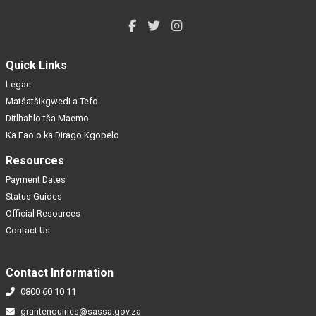
Quick Links
Legae
Matšatšikgwedi a Tefo
Ditlhahlo tša Maemo
Ka Fao o ka Dirago Kgopelo
Resources
Payment Dates
Status Guides
Official Resources
Contact Us
Contact Information
0800 60 10 11
grantenquiries@sassa.gov.za