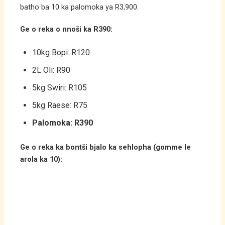
batho ba 10 ka palomoka ya R3,900.
Ge o reka o nnoši ka R390:
10kg Bopi: R120
2L Oli: R90
5kg Swiri: R105
5kg Raese: R75
Palomoka: R390
Ge o reka ka bontši bjalo ka sehlopha (gomme le
arola ka 10):