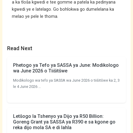
a ka tloša kgwedi e tee gomme a patela ka pedinyana
kgwedi ye e latelago. Go bohlokwa go dumelelana ka
melao ye pele le thoma.
Read Next
Phetogo ya Tefo ya SASSA ya June: Modikologo
wa June 2026 o Tiišitšwe
Modikologo wa tefo ya SASSA wa June 2026 o tiišitšwe ka 2, 3
le 4 June 2026 …
Letšogo la Tshenyo ya Dijo ya R50 Billion:
Goreng Grant ya SASSA ya R390 e sa kgone go
reka dijo mola SA e di lahla