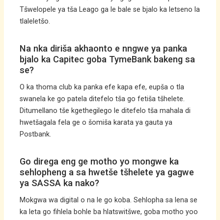
Tšwelopele ya tša Leago ga le bale se bjalo ka letseno la
tlaleletšo.
Na nka diriša akhaonto e nngwe ya panka
bjalo ka Capitec goba TymeBank bakeng sa
se?
O ka thoma club ka panka efe kapa efe, eupša o tla
swanela ke go patela ditefelo tša go fetiša tšhelete.
Ditumellano tše kgethegilego le ditefelo tša mahala di
hwetšagala fela ge o šomiša karata ya gauta ya
Postbank.
Go direga eng ge motho yo mongwe ka
sehlopheng a sa hwetše tšhelete ya gagwe
ya SASSA ka nako?
Mokgwa wa digital o na le go koba. Sehlopha sa lena se
ka leta go fihlela bohle ba hlatswitšwe, goba motho yoo