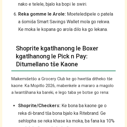
nako e telele, bjalo ka bopi le swiri.
Reka gomme le Arole:
Moeteledipele o patela
a šomiša Smart Savings Wallet mola go rekwa.
Ke moka le kopana go arola dilo ka go lekana.
Shoprite kgatlhanong le Boxer
kgatlhanong le Pick n Pay:
Ditumellano tše Kaone
Maikemišetšo a Grocery Club ke go hwetša ditheko tše
kaone. Ka Mopitlo 2026, mabenkele a mararo a magolo
a lwantšhana ka bareki, e lego taba ye botse go rena:
Shoprite/Checkers:
Ke bona ba kaone ge o
reka di-brand tša bona bjalo ka Ritebrand. Ge
sehlopha se reka khase ka moka, ba fana ka 10%