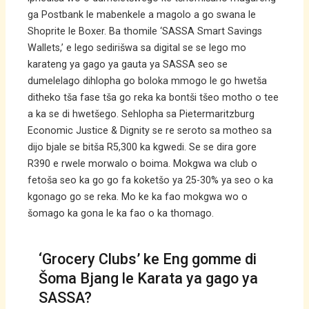
ga Postbank le mabenkele a magolo a go swana le
Shoprite le Boxer. Ba thomile ‘SASSA Smart Savings
Wallets,’ e lego sedirišwa sa digital se se lego mo
karateng ya gago ya gauta ya SASSA seo se
dumelelago dihlopha go boloka mmogo le go hwetša
ditheko tša fase tša go reka ka bontši tšeo motho o tee
a ka se di hwetšego. Sehlopha sa Pietermaritzburg
Economic Justice & Dignity se re seroto sa motheo sa
dijo bjale se bitša R5,300 ka kgwedi. Se se dira gore
R390 e rwele morwalo o boima. Mokgwa wa club o
fetoša seo ka go go fa koketšo ya 25-30% ya seo o ka
kgonago go se reka. Mo ke ka fao mokgwa wo o
šomago ka gona le ka fao o ka thomago.
‘Grocery Clubs’ ke Eng gomme di
Šoma Bjang le Karata ya gago ya
SASSA?