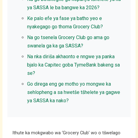
ya SASSA le ba bangwe ka 2026?
Ke palo efe ya fase ya batho yeo e
nyakegago go thoma Grocery Club?
Na go tsenela Grocery Club go ama go
swanela ga ka ga SASSA?
Na nka diriša akhaonto e nngwe ya panka
bjalo ka Capitec goba TymeBank bakeng sa
se?
Go direga eng ge motho yo mongwe ka
sehlopheng a sa hwetše tšhelete ya gagwe
ya SASSA ka nako?
Ithute ka mokgwabo wa ‘Grocery Club’ wo o tšwelago