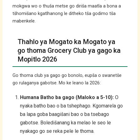
mokgwa wo o thuša metse go diriša maatla a bona a
tšhomišano kgatlhanong le ditheko tša godimo tša
mabenkele.
Thahlo ya Mogato ka Mogato ya
go thoma Grocery Club ya gago ka
Mopitlo 2026
Go thoma club ya gago go bonolo, eupša o swanetše
go rulaganya gabotse. Mo ke leano la 2026:
Humana Batho ba gago (Maloko a 5-10):
O
nyaka batho bao o ba tshephago. Kgomarela go
ba lapa goba baagišani bao o ba tsebago
gabotse. Boledišanang ka melao le seo le
nyakago go se reka pele le thoma.