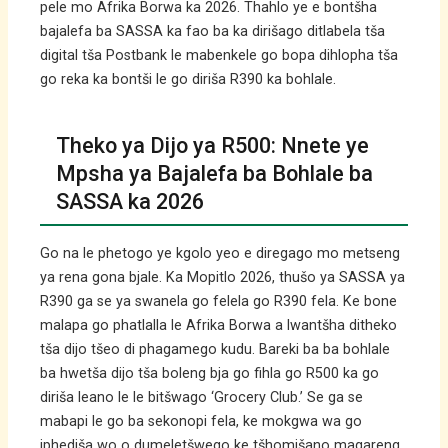
pele mo Afrika Borwa ka 2026. Thahlo ye e bontšha
bajalefa ba SASSA ka fao ba ka dirišago ditlabela tša
digital tša Postbank le mabenkele go bopa dihlopha tša
go reka ka bontši le go diriša R390 ka bohlale.
Theko ya Dijo ya R500: Nnete ye
Mpsha ya Bajalefa ba Bohlale ba
SASSA ka 2026
Go na le phetogo ye kgolo yeo e diregago mo metseng
ya rena gona bjale. Ka Mopitlo 2026, thušo ya SASSA ya
R390 ga se ya swanela go felela go R390 fela. Ke bone
malapa go phatlalla le Afrika Borwa a lwantšha ditheko
tša dijo tšeo di phagamego kudu. Bareki ba ba bohlale
ba hwetša dijo tša boleng bja go fihla go R500 ka go
diriša leano le le bitšwago ‘Grocery Club.’ Se ga se
mabapi le go ba sekonopi fela, ke mokgwa wa go
iphediša wo o dumeletšwego ke tšhomišano magareng