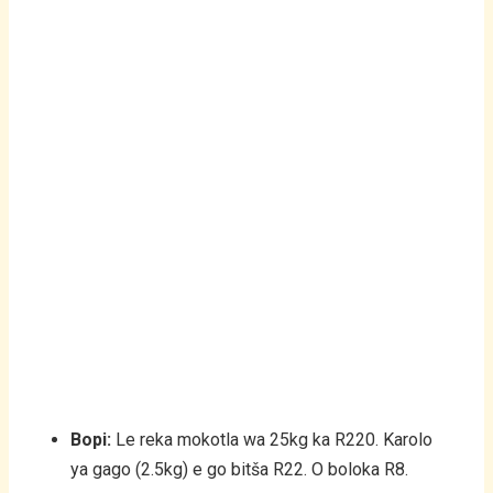
Bopi:
Le reka mokotla wa 25kg ka R220. Karolo
ya gago (2.5kg) e go bitša R22. O boloka R8.