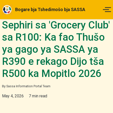
Bogare bja Tshedimošo bja SASSA
Sephiri sa 'Grocery Club'
Legae
sa R100: Ka fao Thušo
Matšatšikgwedi a Tefo
ya gago ya SASSA ya
Ditlhahlo tša Maemo
R390 e rekago Dijo tša
Ka Fao o ka Dirago Kgopelo
R500 ka Mopitlo 2026
Diboipiletšo
By Sassa Information Portal Team
May 4, 2026
7 min read
Ditaba & Dikgakollo
Tše Dingwe