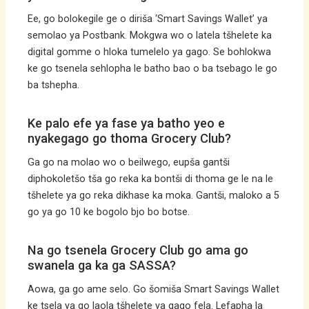
Ee, go bolokegile ge o diriša ‘Smart Savings Wallet’ ya
semolao ya Postbank. Mokgwa wo o latela tšhelete ka
digital gomme o hloka tumelelo ya gago. Se bohlokwa
ke go tsenela sehlopha le batho bao o ba tsebago le go
ba tshepha.
Ke palo efe ya fase ya batho yeo e
nyakegago go thoma Grocery Club?
Ga go na molao wo o beilwego, eupša gantši
diphokoletšo tša go reka ka bontši di thoma ge le na le
tšhelete ya go reka dikhase ka moka. Gantši, maloko a 5
go ya go 10 ke bogolo bjo bo botse.
Na go tsenela Grocery Club go ama go
swanela ga ka ga SASSA?
Aowa, ga go ame selo. Go šomiša Smart Savings Wallet
ke tsela ya go laola tšhelete ya gago fela. Lefapha la