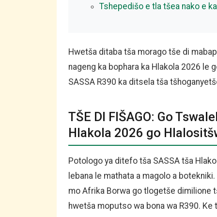
Tshepedišo e tla tšea nako e k
Hwetša ditaba tša morago tše di mabap
nageng ka bophara ka Hlakola 2026 le g
SASSA R390 ka ditsela tša tšhoganyetš
TŠE DI FIŠAGO: Go Tswale
Hlakola 2026 go Hlalosit
Potologo ya ditefo tša SASSA tša Hlak
lebana le mathata a magolo a botekniki
mo Afrika Borwa go tlogetše dimilione t
hwetša moputso wa bona wa R390. Ke tl