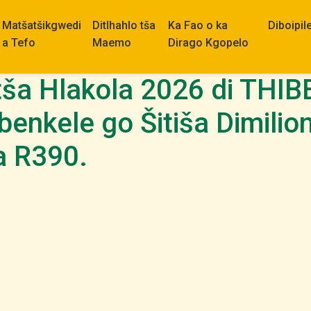
Matšatšikgwedi
Ditlhahlo tša
Ka Fao o ka
Diboipil
a Tefo
Maemo
Dirago Kgopelo
tša Hlakola 2026 di THI
enkele go Šitiša Dimilio
a R390.