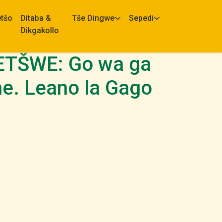
etšo
Ditaba &
Tše Dingwe
Sepedi
Dikgakollo
BETŠWE: Go wa ga
ne. Leano la Gago