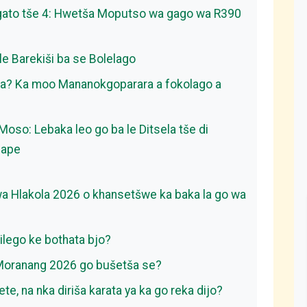
ikgato tše 4: Hwetša Moputso wa gago wa R390
 Barekiši ba se Bolelago
la? Ka moo Mananokgoparara a fokolago a
oso: Lebaka leo go ba le Ditsela tše di
gape
 Hlakola 2026 o khansetšwe ka baka la go wa
ilego ke bothata bjo?
 Moranang 2026 go bušetša se?
e, na nka diriša karata ya ka go reka dijo?