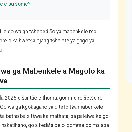
ae e sa šome?
i le go wa ga tshepedišo ya mabenkele mo
ore o ka hwetša bjang tšhelete ya gago ya
o.
lwa ga Mabenkele a Magolo ka
šwe
ola 2026 e šantše e thoma, gomme re šetše re
. Go wa ga kgokagano ya ditefo tša mabenkele
ša batho ba xitšwe ke mathata, ba palelwa ke go
hakatlhano, go a fediša pelo, gomme go malapa