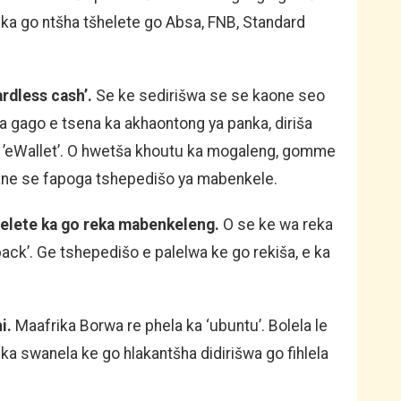
ka go ntšha tšhelete go Absa, FNB, Standard
ardless cash’.
Se ke sedirišwa se se kaone seo
ya gago e tsena ka akhaontong ya panka, diriša
a ’eWallet’. O hwetša khoutu ka mogaleng, gomme
ane se fapoga tshepedišo ya mabenkele.
helete ka go reka mabenkeleng.
O se ke wa reka
ck’. Ge tshepedišo e palelwa ke go rekiša, e ka
i.
Maafrika Borwa re phela ka ‘ubuntu’. Bolela le
 ka swanela ke go hlakantšha didirišwa go fihlela