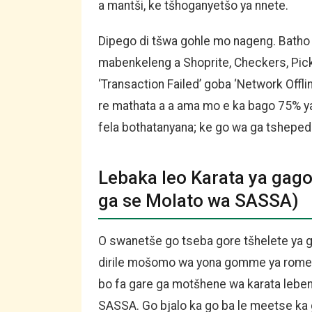
a mantši, ke tšhoganyetšo ya nnete.
Dipego di tšwa gohle mo nageng. Batho 
mabenkeleng a Shoprite, Checkers, Pick
‘Transaction Failed’ goba ‘Network Offl
re mathata a a ama mo e ka bago 75% y
fela bothatanyana; ke go wa ga tshepedi
Lebaka leo Karata ya gag
ga se Molato wa SASSA)
O swanetše go tseba gore tšhelete ya 
dirile mošomo wa yona gomme ya romela
bo fa gare ga motšhene wa karata leben
SASSA. Go bjalo ka go ba le meetse ka