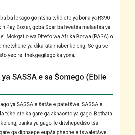
ba ba lekago go ntšha tšhelete ya bona ya R390
 n Pay, Boxer, goba Spar ba hwetša melaetša ya
ine’. Mokgatlo wa Ditefo wa Afrika Borwa (PASA) o
a metšhene ya dikarata mabenkeleng. Se ga se
šo yeo re ithekgegilego ka yona.
o ya SASSA e sa Šomego (Ebile
gago ya SASSA e šetše e patetšwe. SASSA e
 tšhelete ka gare ga akhaonto ya gago. Bothata
keleng, panka ya gago, le ditshepedišo tša
 gare ga diphaepe eupša phephe e tswaletšwe.