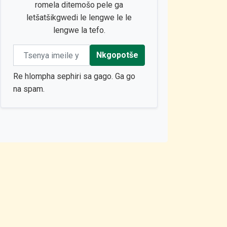
romela ditemošo pele ga
letšatšikgwedi le lengwe le le
lengwe la tefo.
Email address
Nkgopotše
Re hlompha sephiri sa gago. Ga go
na spam.