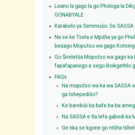
Leano la gago la go Phologa la D
GONABYALE
Karabelo ya Semmušo: Se SASSA le
Na se ke Tsela e Mpšha ya go Phe
bešago Moputso wa gago Kotsing
Go Šireletša Moputso wa gago ka M
fapafapanego e sego Boikgethlo 
FAQs
Na moputso wa ka wa SASSA wa
ga tshepedišo?
Ke barekiši ba bafe ba ba ameg
Na SASSA e tla lefa gabedi ka
Ge nka se kgone go ntšha tšhelet