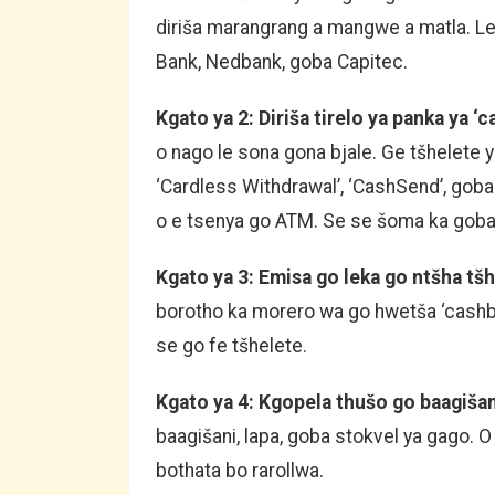
diriša marangrang a mangwe a matla. Le
Bank, Nedbank, goba Capitec.
Kgato ya 2: Diriša tirelo ya panka ya ‘c
o nago le sona gona bjale. Ge tšhelete 
‘Cardless Withdrawal’, ‘CashSend’, gob
o e tsenya go ATM. Se se šoma ka gob
Kgato ya 3: Emisa go leka go ntšha tš
borotho ka morero wa go hwetša ‘cashba
se go fe tšhelete.
Kgato ya 4: Kgopela thušo go baagišan
baagišani, lapa, goba stokvel ya gago. O
bothata bo rarollwa.