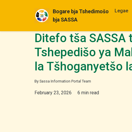
Legae
Bogare bja Tshedimošo
bja SASSA
Ditefo tša SASSA 
Tshepedišo ya Mab
la Tšhoganyetšo l
By Sassa Information Portal Team
February 23, 2026
6 min read