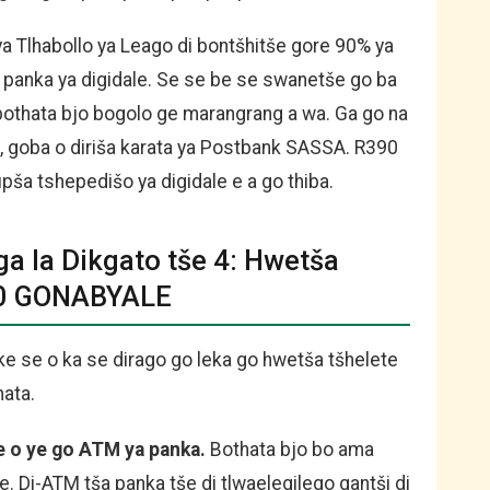
ya Tlhabollo ya Leago di bontšhitše gore 90% ya
 panka ya digidale. Se se be se swanetše go ba
 bothata bjo bogolo ge marangrang a wa. Ga go na
, goba o diriša karata ya Postbank SASSA. R390
pša tshepedišo ya digidale e a go thiba.
ga la Dikgato tše 4: Hwetša
90 GONABYALE
ke se o ka se dirago go leka go hwetša tšhelete
ata.
 o ye go ATM ya panka.
Bothata bjo bo ama
 Di-ATM tša panka tše di tlwaelegilego gantši di