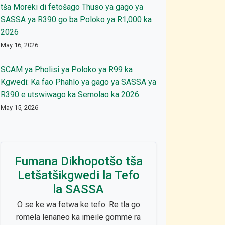
tša Moreki di fetošago Thuso ya gago ya
SASSA ya R390 go ba Poloko ya R1,000 ka
2026
May 16, 2026
SCAM ya Pholisi ya Poloko ya R99 ka
Kgwedi: Ka fao Phahlo ya gago ya SASSA ya
R390 e utswiwago ka Semolao ka 2026
May 15, 2026
Fumana Dikhopotšo tša
Letšatšikgwedi la Tefo
la SASSA
O se ke wa fetwa ke tefo. Re tla go
romela lenaneo ka imeile gomme ra