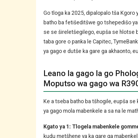
Go tloga ka 2025, dipalopalo tša Kgoro 
batho ba fetišeditšwe go tshepedišo ya
se se šireletšegilego, eupša se hlotse
taba gore o panka le Capitec, TymeBank
ya gago e dutše ka gare ga akhaonto, eu
Leano la gago la go Pholo
Moputso wa gago wa R3
Ke a tseba batho ba tšhogile, eupša se 
ya gago mola mabenkele a sa na le math
Kgato ya 1: Tlogela mabenkele gomme
kudu metšhene ya ka gare ga mabenkele.