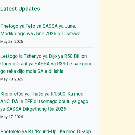
Latest Updates
Phetogo ya Tefo ya SASSA ya June:
Modikologo wa June 2026 o Tiišitšwe
May 23, 2026
Letšogo la Tshenyo ya Dijo ya R50 Billion:
Goreng Grant ya SASSA ya R390 e sa kgone
go reka dijo mola SA e di lahla
May 18, 2026
Kholofetšo ya Thušo ya R1,500: Ka moo
ANC, DA le EFF di tsomago boutu ya gago
ya SASSA Dikgethong tša 2026
May 17, 2026
Phetolelo ya R1 'Round-Up': Ka moo Di-app