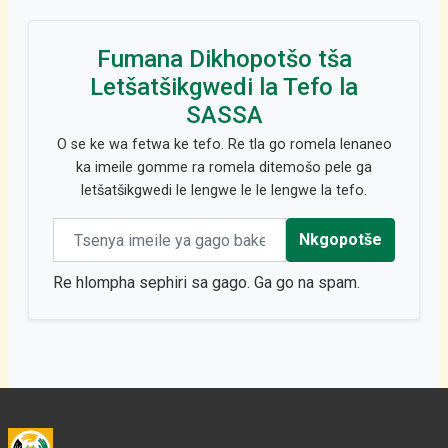
Fumana Dikhopotšo tša
Letšatšikgwedi la Tefo la
SASSA
O se ke wa fetwa ke tefo. Re tla go romela lenaneo
ka imeile gomme ra romela ditemošo pele ga
letšatšikgwedi le lengwe le le lengwe la tefo.
Email address
Nkgopotše
Re hlompha sephiri sa gago. Ga go na spam.