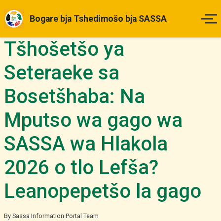
Bogare bja Tshedimošo bja SASSA
Tšhošetšo ya
Legae
Seteraeke sa
Matšatšikgwedi a Tefo
Bosetšhaba: Na
Ditlhahlo tša Maemo
Mputso wa gago wa
Ka Fao o ka Dirago Kgopelo
SASSA wa Hlakola
Diboipiletšo
2026 o tlo Lefša?
Leanopepetšo la gago
Ditaba & Dikgakollo
Tše Dingwe
By Sassa Information Portal Team