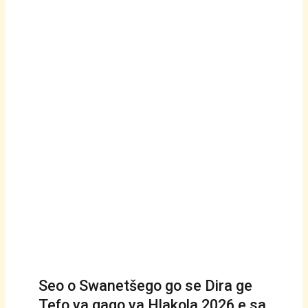
Seo o Swanetšego go se Dira ge
Tefo ya gago ya Hlakola 2026 e sa