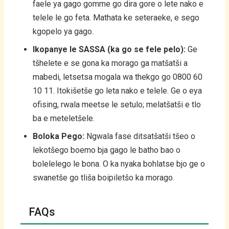
faele ya gago gomme go dira gore o lete nako e
telele le go feta. Mathata ke seteraeke, e sego
kgopelo ya gago.
Ikopanye le SASSA (ka go se fele pelo):
Ge
tšhelete e se gona ka morago ga matšatši a
mabedi, letsetsa mogala wa thekgo go 0800 60
10 11. Itokišetše go leta nako e telele. Ge o eya
ofising, rwala meetse le setulo; melatšatši e tlo
ba e meteletšele.
Boloka Pego:
Ngwala fase ditsatšatši tšeo o
lekotšego boemo bja gago le batho bao o
bolelelego le bona. O ka nyaka bohlatse bjo ge o
swanetše go tliša boipiletšo ka morago.
FAQs