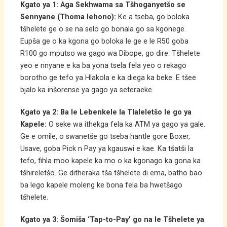
Kgato ya 1: Aga Sekhwama sa Tšhoganyetšo se
Sennyane (Thoma lehono):
Ke a tseba, go boloka
tšhelete ge o se na selo go bonala go sa kgonege.
Eupša ge o ka kgona go boloka le ge e le R50 goba
R100 go mputso wa gago wa Dibope, go dire. Tšhelete
yeo e nnyane e ka ba yona tsela fela yeo o rekago
borotho ge tefo ya Hlakola e ka diega ka beke. E tšee
bjalo ka inšorense ya gago ya seteraeke.
Kgato ya 2: Ba le Lebenkele la Tlaleletšo le go ya
Kapele:
O seke wa ithekga fela ka ATM ya gago ya gale.
Ge e omile, o swanetše go tseba hantle gore Boxer,
Usave, goba Pick n Pay ya kgauswi e kae. Ka tšatši la
tefo, fihla moo kapele ka mo o ka kgonago ka gona ka
tšhireletšo. Ge ditheraka tša tšhelete di ema, batho bao
ba lego kapele moleng ke bona fela ba hwetšago
tšhelete.
Kgato ya 3: Šomiša ‘Tap-to-Pay’ go na le Tšhelete ya