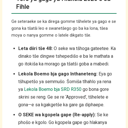
Fihle
Ge seteraeke se ka direga gomme tšhelete ya gago e se
gona ka tšatši leo e swanetšego go ba ka lona, tšea
moya o nanya gomme o latele dikgato tše.
Leta diiri tše 48:
O seke wa tšhoga gateetee. Ka
dinako tše dingwe tshepedišo e ba le mathata a
go itokiša ka morago ga tšatši goba a mabedi.
Lekola Boemo bja gago Inthaneteng:
Eya go
tšhupetšo ya semmušo. Šomiša tlhahlo ya rena
ya
Lekola Boemo bja SRD R350
go bona gore
skrini se reng. Ge se re ‘Approved’, tšhelete e
gona—e sa kgakgetše ka gare ga diphaepe.
O SEKE wa kgopela gape (Re-apply):
Se ke
phošo e kgolo. Go kgopela gape go hlakanya