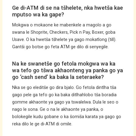
Ge di-ATM di se na tšhelete, nka hwetša kae
mputso wa ka gape?
Mokgwa o mokaone ke mabenkele a magolo a go
swana le Shoprite, Checkers, Pick n Pay, Boxer, goba
Usave. O ka hwetša tšhelete ya gago mokatlong (till).
Gantši go botse go feta ATM ge dilo di senyegile.
Na ke swanetše go fetola mokgwa wa ka
wa tefo go tšwa akhaonteng ya panka go ya
go ‘cash send’ ka baka la seteraeke?
Nka se go eleditše go dira bjalo. Go fetola dintlha tša
gago pele ga tefo go ka baka ditlhahlobo tša boradia
gomme akhaonte ya gago ya tswalelwa. Dula le seo o
nago le sona. Ge o na le akhaonte ya panka, o
bolokegile kudu gobane o ka šomiša karata ya gago go
reka dilo le ge di-ATM di omile.