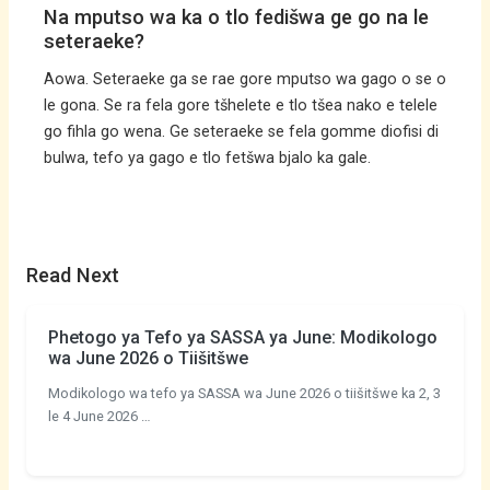
Na mputso wa ka o tlo fedišwa ge go na le
seteraeke?
Aowa. Seteraeke ga se rae gore mputso wa gago o se o
le gona. Se ra fela gore tšhelete e tlo tšea nako e telele
go fihla go wena. Ge seteraeke se fela gomme diofisi di
bulwa, tefo ya gago e tlo fetšwa bjalo ka gale.
Read Next
Phetogo ya Tefo ya SASSA ya June: Modikologo
wa June 2026 o Tiišitšwe
Modikologo wa tefo ya SASSA wa June 2026 o tiišitšwe ka 2, 3
le 4 June 2026 …