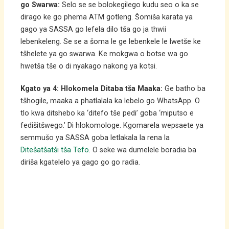
go Swarwa:
Selo se se bolokegilego kudu seo o ka se
dirago ke go phema ATM gotleng. Šomiša karata ya
gago ya SASSA go lefela dilo tša go ja thwii
lebenkeleng. Se se a šoma le ge lebenkele le lwetše ke
tšhelete ya go swarwa. Ke mokgwa o botse wa go
hwetša tše o di nyakago nakong ya kotsi.
Kgato ya 4: Hlokomela Ditaba tša Maaka:
Ge batho ba
tšhogile, maaka a phatlalala ka lebelo go WhatsApp. O
tlo kwa ditshebo ka ‘ditefo tše pedi’ goba ‘miputso e
fedišitšwego.’ Di hlokomologe. Kgomarela wepsaete ya
semmušo ya SASSA goba letlakala la rena la
Ditešatšatši tša Tefo
. O seke wa dumelele boradia ba
diriša kgatelelo ya gago go go radia.