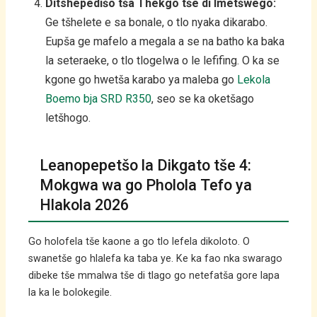
Ditshepedišo tša Thekgo tše di Imetšwego:
Ge tšhelete e sa bonale, o tlo nyaka dikarabo.
Eupša ge mafelo a megala a se na batho ka baka
la seteraeke, o tlo tlogelwa o le lefifing. O ka se
kgone go hwetša karabo ya maleba go
Lekola
Boemo bja SRD R350
, seo se ka oketšago
letšhogo.
Leanopepetšo la Dikgato tše 4:
Mokgwa wa go Pholola Tefo ya
Hlakola 2026
Go holofela tše kaone a go tlo lefela dikoloto. O
swanetše go hlalefa ka taba ye. Ke ka fao nka swarago
dibeke tše mmalwa tše di tlago go netefatša gore lapa
la ka le bolokegile.