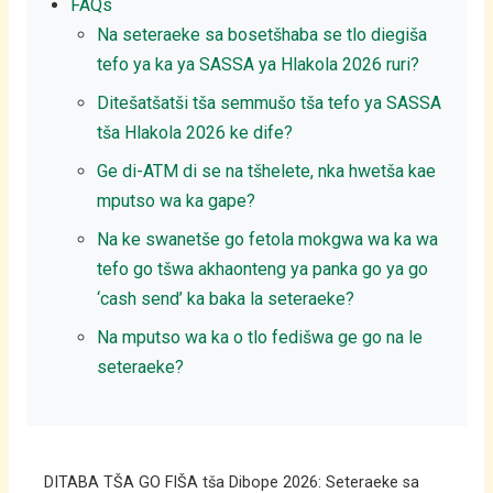
FAQs
Na seteraeke sa bosetšhaba se tlo diegiša
tefo ya ka ya SASSA ya Hlakola 2026 ruri?
Ditešatšatši tša semmušo tša tefo ya SASSA
tša Hlakola 2026 ke dife?
Ge di-ATM di se na tšhelete, nka hwetša kae
mputso wa ka gape?
Na ke swanetše go fetola mokgwa wa ka wa
tefo go tšwa akhaonteng ya panka go ya go
‘cash send’ ka baka la seteraeke?
Na mputso wa ka o tlo fedišwa ge go na le
seteraeke?
DITABA TŠA GO FIŠA tša Dibope 2026: Seteraeke sa