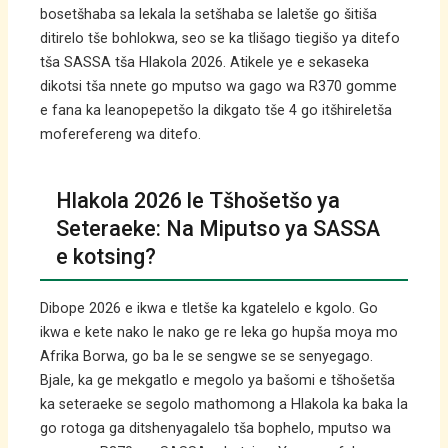
bosetšhaba sa lekala la setšhaba se laletše go šitiša
ditirelo tše bohlokwa, seo se ka tlišago tiegišo ya ditefo
tša SASSA tša Hlakola 2026. Atikele ye e sekaseka
dikotsi tša nnete go mputso wa gago wa R370 gomme
e fana ka leanopepetšo la dikgato tše 4 go itšhireletša
moferefereng wa ditefo.
Hlakola 2026 le Tšhošetšo ya
Seteraeke: Na Miputso ya SASSA
e kotsing?
Dibope 2026 e ikwa e tletše ka kgatelelo e kgolo. Go
ikwa e kete nako le nako ge re leka go hupša moya mo
Afrika Borwa, go ba le se sengwe se se senyegago.
Bjale, ka ge mekgatlo e megolo ya bašomi e tšhošetša
ka seteraeke se segolo mathomong a Hlakola ka baka la
go rotoga ga ditshenyagalelo tša bophelo, mputso wa