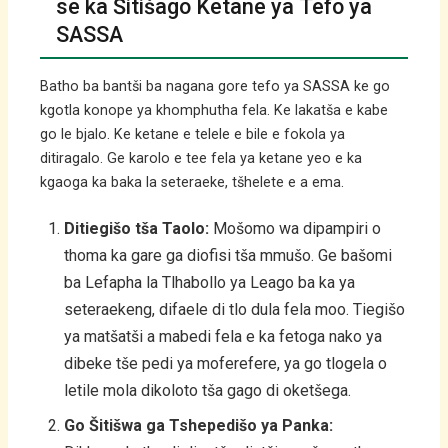
se ka Šitišago Ketane ya Tefo ya
SASSA
Batho ba bantši ba nagana gore tefo ya SASSA ke go
kgotla konope ya khomphutha fela. Ke lakatša e kabe
go le bjalo. Ke ketane e telele e bile e fokola ya
ditiragalo. Ge karolo e tee fela ya ketane yeo e ka
kgaoga ka baka la seteraeke, tšhelete e a ema.
Ditiegišo tša Taolo:
Mošomo wa dipampiri o
thoma ka gare ga diofisi tša mmušo. Ge bašomi
ba Lefapha la Tlhabollo ya Leago ba ka ya
seteraekeng, difaele di tlo dula fela moo. Tiegišo
ya matšatši a mabedi fela e ka fetoga nako ya
dibeke tše pedi ya moferefere, ya go tlogela o
letile mola dikoloto tša gago di oketšega.
Go Šitišwa ga Tshepedišo ya Panka: