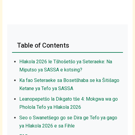
Table of Contents
Hlakola 2026 le Tšhošetšo ya Seteraeke: Na
Miputso ya SASSA e kotsing?
Ka fao Seteraeke sa Bosetšhaba se ka Šitišago
Ketane ya Tefo ya SASSA
Leanopepetšo la Dikgato tše 4: Mokgwa wa go
Pholola Tefo ya Hlakola 2026
Seo o Swanetšego go se Dira ge Tefo ya gago
ya Hlakola 2026 e sa Fihle