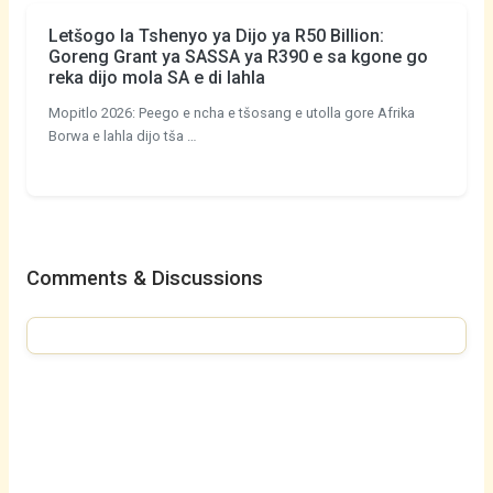
Letšogo la Tshenyo ya Dijo ya R50 Billion:
Goreng Grant ya SASSA ya R390 e sa kgone go
reka dijo mola SA e di lahla
Mopitlo 2026: Peego e ncha e tšosang e utolla gore Afrika
Borwa e lahla dijo tša …
Comments & Discussions