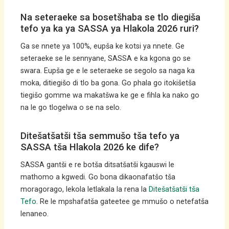
Na seteraeke sa bosetšhaba se tlo diegiša
tefo ya ka ya SASSA ya Hlakola 2026 ruri?
Ga se nnete ya 100%, eupša ke kotsi ya nnete. Ge
seteraeke se le sennyane, SASSA e ka kgona go se
swara. Eupša ge e le seteraeke se segolo sa naga ka
moka, ditiegišo di tlo ba gona. Go phala go itokišetša
tiegišo gomme wa makatšwa ke ge e fihla ka nako go
na le go tlogelwa o se na selo.
Ditešatšatši tša semmušo tša tefo ya
SASSA tša Hlakola 2026 ke dife?
SASSA gantši e re botša ditsatšatši kgauswi le
mathomo a kgwedi. Go bona dikaonafatšo tša
moragorago, lekola letlakala la rena la
Ditešatšatši tša
Tefo
. Re le mpshafatša gateetee ge mmušo o netefatša
lenaneo.