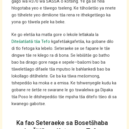
gago wa R370 wa SASSA o kotsing. Ye ga se fela
hlogotaba yeo e tšwego tseleng. Ke tšhošetšo ya nnete
go tšhelete yeo dimilione tša rena re ithekgetšego ka
yona go tšwela pele ka beke.
Ke go eletša ka matla gore o lekole letlakala la
Ditešatšatši tša Tefo
kgafetšakgafetša, ka gobane dilo
di tlo fetoga ka lebelo. Seteraeke se se fapane le tše
dingwe tše re kilego ra di bona. Se lebišitše go batho
bao ba dirago gore naga e sepele—bašomi bao ba
tšweletšago difaele tša mputso le bahlankedi bao ba
lokollago ditšhelete. Ge ba ka tšwa mešomong,
tshepedišo ka moka e a emisa. Ke tshwenyegile kudu ka
gobane re šetše re swarane le go tswalelwa ga Dipaka
tša Poso le ditshepedišo tše mpsha tša ditefo tšeo di sa
kwanego gabotse.
Ka fao Seteraeke sa Bosetšhaba