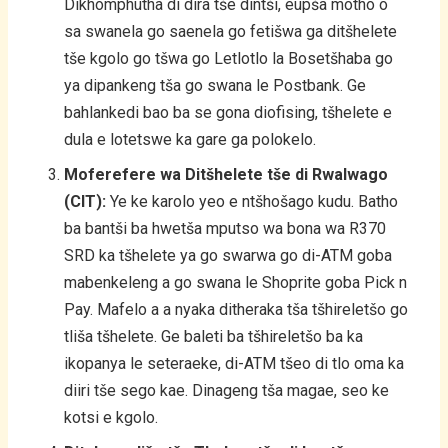
Dikhomphutha di dira tše dintši, eupša motho o
sa swanela go saenela go fetišwa ga ditšhelete
tše kgolo go tšwa go Letlotlo la Bosetšhaba go
ya dipankeng tša go swana le Postbank. Ge
bahlankedi bao ba se gona diofising, tšhelete e
dula e lotetswe ka gare ga polokelo.
Moferefere wa Ditšhelete tše di Rwalwago
(CIT):
Ye ke karolo yeo e ntšhošago kudu. Batho
ba bantši ba hwetša mputso wa bona wa R370
SRD ka tšhelete ya go swarwa go di-ATM goba
mabenkeleng a go swana le Shoprite goba Pick n
Pay. Mafelo a a nyaka ditheraka tša tšhireletšo go
tliša tšhelete. Ge baleti ba tšhireletšo ba ka
ikopanya le seteraeke, di-ATM tšeo di tlo oma ka
diiri tše sego kae. Dinageng tša magae, seo ke
kotsi e kgolo.