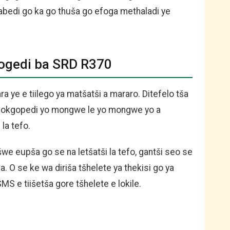
mabedi go ka go thuša go efoga methaladi ye
mogedi ba SRD R370
a ye e tiilego ya matšatši a mararo. Ditefelo tša
mokgopedi yo mongwe le yo mongwe yo a
la tefo.
 eupša go se na letšatši la tefo, gantši seo se
. O se ke wa diriša tšhelete ya thekisi go ya
 e tiišetša gore tšhelete e lokile.