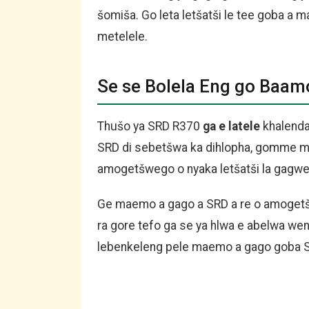
šomiša. Go leta letšatši le tee goba a 
metelele.
Se se Bolela Eng go Baa
Thušo ya SRD R370
ga e latele
khalendar
SRD di sebetšwa ka dihlopha, gomme 
amogetšwego o nyaka letšatši la gagwe 
Ge maemo a gago a SRD a re o amogetšwe
ra gore tefo ga se ya hlwa e abelwa wena
lebenkeleng pele maemo a gago goba SMS