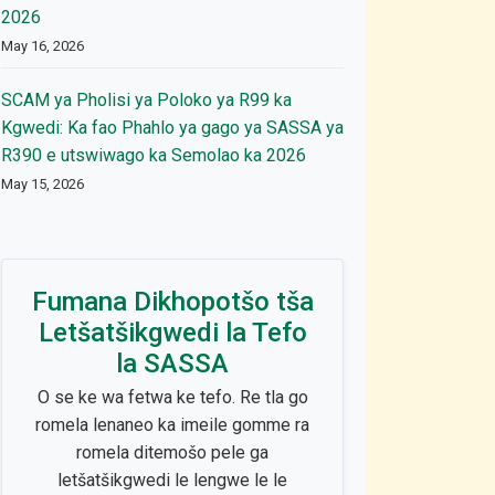
2026
May 16, 2026
SCAM ya Pholisi ya Poloko ya R99 ka
Kgwedi: Ka fao Phahlo ya gago ya SASSA ya
R390 e utswiwago ka Semolao ka 2026
May 15, 2026
Fumana Dikhopotšo tša
Letšatšikgwedi la Tefo
la SASSA
O se ke wa fetwa ke tefo. Re tla go
romela lenaneo ka imeile gomme ra
romela ditemošo pele ga
letšatšikgwedi le lengwe le le