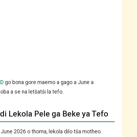
RD
go bona gore maemo a gago a June a
a a se na letšatši la tefo.
di Lekola Pele ga Beke ya Tefo
une 2026 o thoma, lekola dilo tša motheo.