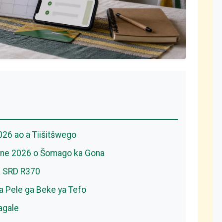
026 ao a Tiišitšwego
ne 2026 o Šomago ka Gona
a SRD R370
a Pele ga Beke ya Tefo
agale