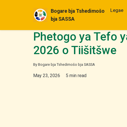
Legae
Bogare bja Tshedimošo
bja SASSA
Phetogo ya Tefo 
2026 o Tiišitšwe
By Bogare bja Tshedimošo bja SASSA
May 23, 2026
5 min read