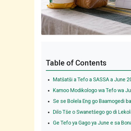
Table of Contents
Matšatši a Tefo a SASSA a June 2
Kamoo Modikologo wa Tefo wa Ju
Se se Bolela Eng go Baamogedi b
Dilo Tše o Swanetšego go di Lekol
Ge Tefo ya Gago ya June e sa Bon