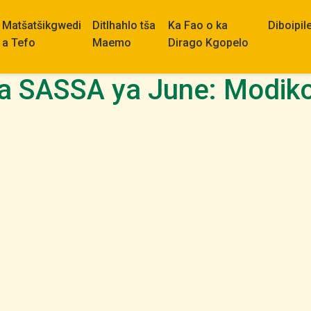
Matšatšikgwedi
Ditlhahlo tša
Ka Fao o ka
Diboipil
a Tefo
Maemo
Dirago Kgopelo
ya SASSA ya June: Modik