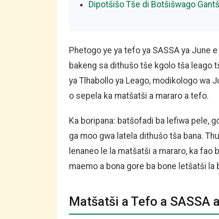
Dipotšišo Tše di Botšišwago Gantš
Phetogo ye ya tefo ya SASSA ya June e
bakeng sa dithušo tše kgolo tša leago t
ya Tlhabollo ya Leago, modikologo wa 
o sepela ka matšatši a mararo a tefo.
Ka boripana: batšofadi ba lefiwa pele, 
ga moo gwa latela dithušo tša bana. Th
lenaneo le la matšatši a mararo, ka fa
maemo a bona gore ba bone letšatši la b
Matšatši a Tefo a SASSA a