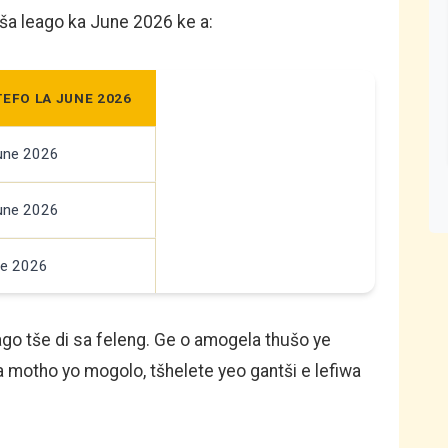
ša leago ka June 2026 ke a:
TEFO LA JUNE 2026
June 2026
June 2026
ne 2026
eago tše di sa feleng. Ge o amogela thušo ye
motho yo mogolo, tšhelete yeo gantši e lefiwa