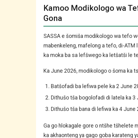
Kamoo Modikologo wa Te
Gona
SASSA e šomiša modikologo wa tefo wo
mabenkeleng, mafelong a tefo, di-ATM le
ka moka ba sa lefšwego ka letšatši le t
Ka June 2026, modikologo o šoma ka ts
Batšofadi ba lefiwa pele ka 2 June 2
Dithušo tša bogolofadi di latela ka 3
Dithušo tša bana di lefiwa ka 4 June
Ga go hlokagale gore o ntšhe tšhelete m
ka akhaonteng ya gago goba karateng ya