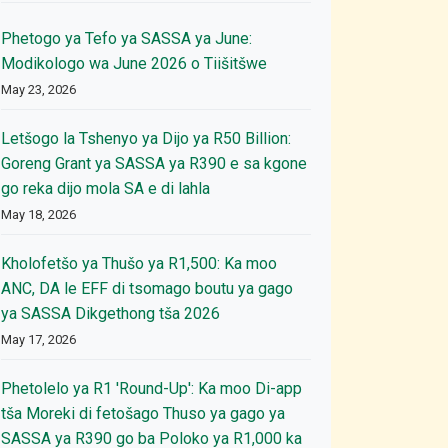
Phetogo ya Tefo ya SASSA ya June:
Modikologo wa June 2026 o Tiišitšwe
May 23, 2026
Letšogo la Tshenyo ya Dijo ya R50 Billion:
Goreng Grant ya SASSA ya R390 e sa kgone
go reka dijo mola SA e di lahla
May 18, 2026
Kholofetšo ya Thušo ya R1,500: Ka moo
ANC, DA le EFF di tsomago boutu ya gago
ya SASSA Dikgethong tša 2026
May 17, 2026
Phetolelo ya R1 'Round-Up': Ka moo Di-app
tša Moreki di fetošago Thuso ya gago ya
SASSA ya R390 go ba Poloko ya R1,000 ka