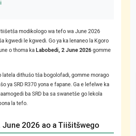
i
 tiišetša modikologo wa tefo wa June 2026
ša kgwedi le kgwedi. Go ya ka lenaneo la Kgoro
June o thoma ka
Labobedi, 2 June 2026
gomme
go latela dithušo tša bogolofadi, gomme morago
ušo ya SRD R370 yona e fapane. Ga e lefelwe ka
o baamogedi ba SRD ba sa swanetše go lekola
ona la tefo.
 June 2026 ao a Tiišitšwego