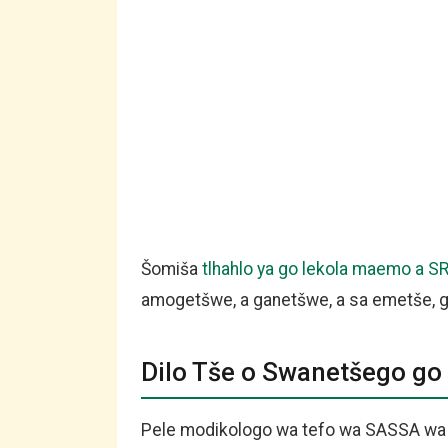
Šomiša
tlhahlo ya go lekola maemo a S
amogetšwe, a ganetšwe, a sa emetše, gob
Dilo Tše o Swanetšego go 
Pele modikologo wa tefo wa SASSA wa J