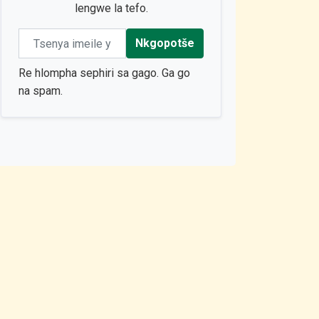
lengwe la tefo.
Email address
Nkgopotše
Re hlompha sephiri sa gago. Ga go
na spam.