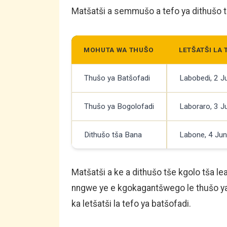
Matšatši a semmušo a tefo ya dithušo t
MOHUTA WA THUŠO
LETŠATŠI LA 
Thušo ya Batšofadi
Labobedi, 2 
Thušo ya Bogolofadi
Laboraro, 3 
Dithušo tša Bana
Labone, 4 Ju
Matšatši a ke a dithušo tše kgolo tša l
nngwe ye e kgokagantšwego le thušo ya 
ka letšatši la tefo ya batšofadi.