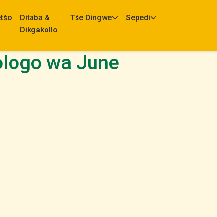
etšo
Ditaba &
Tše Dingwe
Sepedi
Dikgakollo
ologo wa June