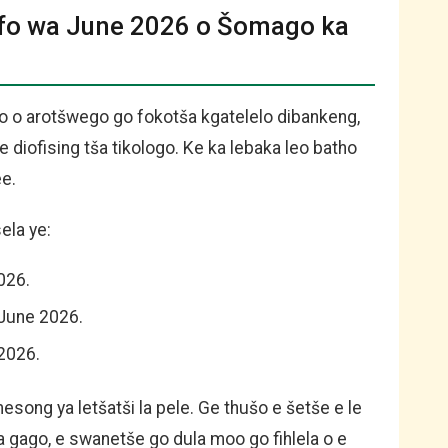
fo wa June 2026 o Šomago ka
 o arotšwego go fokotša kgatelelo dibankeng,
 diofising tša tikologo. Ke ka lebaka leo batho
ee.
ela ye:
026.
 June 2026.
 2026.
esong ya letšatši la pele. Ge thušo e šetše e le
 gago, e swanetše go dula moo go fihlela o e