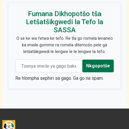
Fumana Dikhopotšo tša
Letšatšikgwedi la Tefo la
SASSA
O se ke wa fetwa ke tefo. Re tla go romela lenaneo
ka imeile gomme ra romela ditemošo pele ga
letšatšikgwedi le lengwe le le lengwe la tefo.
Email address
Nkgopotše
Re hlompha sephiri sa gago. Ga go na spam.