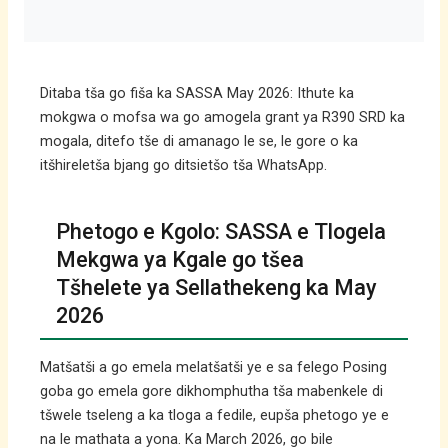
Ditaba tša go fiša ka SASSA May 2026: Ithute ka
mokgwa o mofsa wa go amogela grant ya R390 SRD ka
mogala, ditefo tše di amanago le se, le gore o ka
itšhireletša bjang go ditsietšo tša WhatsApp.
Phetogo e Kgolo: SASSA e Tlogela
Mekgwa ya Kgale go tšea
Tšhelete ya Sellathekeng ka May
2026
Matšatši a go emela melatšatši ye e sa felego Posing
goba go emela gore dikhomphutha tša mabenkele di
tšwele tseleng a ka tloga a fedile, eupša phetogo ye e
na le mathata a yona. Ka March 2026, go bile