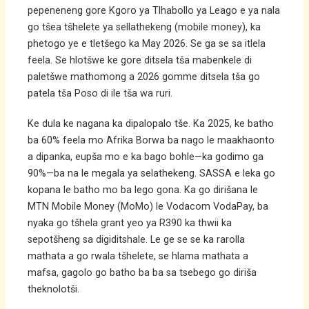
pepeneneng gore Kgoro ya Tlhabollo ya Leago e ya nala
go tšea tšhelete ya sellathekeng (mobile money), ka
phetogo ye e tletšego ka May 2026. Se ga se sa itlela
feela. Se hlotšwe ke gore ditsela tša mabenkele di
paletšwe mathomong a 2026 gomme ditsela tša go
patela tša Poso di ile tša wa ruri.
Ke dula ke nagana ka dipalopalo tše. Ka 2025, ke batho
ba 60% feela mo Afrika Borwa ba nago le maakhaonto
a dipanka, eupša mo e ka bago bohle—ka godimo ga
90%—ba na le megala ya selathekeng. SASSA e leka go
kopana le batho mo ba lego gona. Ka go dirišana le
MTN Mobile Money (MoMo) le Vodacom VodaPay, ba
nyaka go tšhela grant yeo ya R390 ka thwii ka
sepotšheng sa digiditshale. Le ge se se ka rarolla
mathata a go rwala tšhelete, se hlama mathata a
mafsa, gagolo go batho ba ba sa tsebego go diriša
theknolotši.