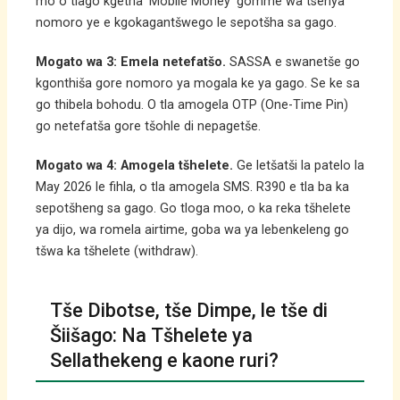
mo o tlago kgetha ‘Mobile Money’ gomme wa tsenya
nomoro ye e kgokagantšwego le sepotšha sa gago.
Mogato wa 3: Emela netefatšo.
SASSA e swanetše go
kgonthiša gore nomoro ya mogala ke ya gago. Se ke sa
go thibela bohodu. O tla amogela OTP (One-Time Pin)
go netefatša gore tšohle di nepagetše.
Mogato wa 4: Amogela tšhelete.
Ge letšatši la patelo la
May 2026 le fihla, o tla amogela SMS. R390 e tla ba ka
sepotšheng sa gago. Go tloga moo, o ka reka tšhelete
ya dijo, wa romela airtime, goba wa ya lebenkeleng go
tšwa ka tšhelete (withdraw).
Tše Dibotse, tše Dimpe, le tše di
Šiišago: Na Tšhelete ya
Sellathekeng e kaone ruri?