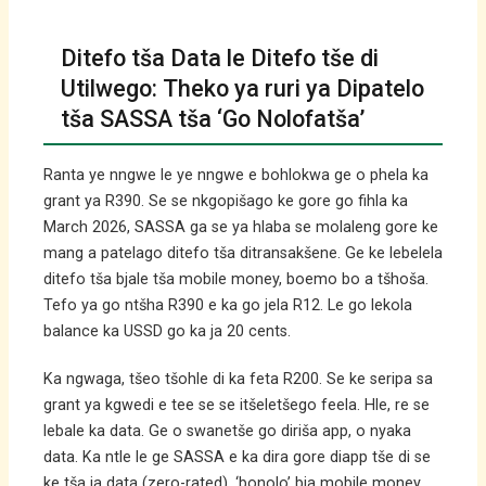
Ditefo tša Data le Ditefo tše di
Utilwego: Theko ya ruri ya Dipatelo
tša SASSA tša ‘Go Nolofatša’
Ranta ye nngwe le ye nngwe e bohlokwa ge o phela ka
grant ya R390. Se se nkgopišago ke gore go fihla ka
March 2026, SASSA ga se ya hlaba se molaleng gore ke
mang a patelago ditefo tša ditransakšene. Ge ke lebelela
ditefo tša bjale tša mobile money, boemo bo a tšhoša.
Tefo ya go ntšha R390 e ka go jela R12. Le go lekola
balance ka USSD go ka ja 20 cents.
Ka ngwaga, tšeo tšohle di ka feta R200. Se ke seripa sa
grant ya kgwedi e tee se se itšeletšego feela. Hle, re se
lebale ka data. Ge o swanetše go diriša app, o nyaka
data. Ka ntle le ge SASSA e ka dira gore diapp tše di se
ke tša ja data (zero-rated), ‘bonolo’ bja mobile money