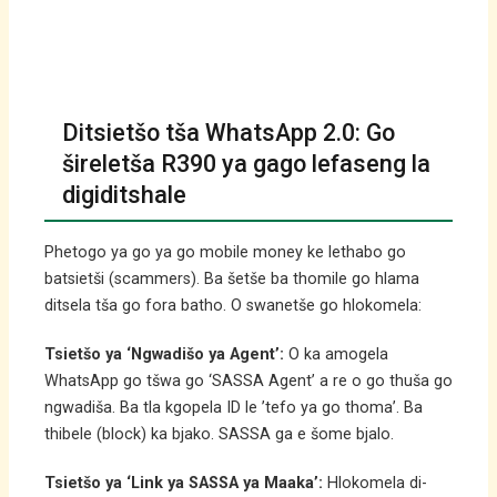
Ditsietšo tša WhatsApp 2.0: Go
šireletša R390 ya gago lefaseng la
digiditshale
Phetogo ya go ya go mobile money ke lethabo go
batsietši (scammers). Ba šetše ba thomile go hlama
ditsela tša go fora batho. O swanetše go hlokomela:
Tsietšo ya ‘Ngwadišo ya Agent’:
O ka amogela
WhatsApp go tšwa go ‘SASSA Agent’ a re o go thuša go
ngwadiša. Ba tla kgopela ID le ’tefo ya go thoma’. Ba
thibele (block) ka bjako. SASSA ga e šome bjalo.
Tsietšo ya ‘Link ya SASSA ya Maaka’:
Hlokomela di-