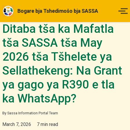
Bogare bja Tshedimošo bja SASSA
Ditaba tša ka Mafatla
Legae
tša SASSA tša May
Matšatšikgwedi a Tefo
2026 tša Tšhelete ya
Ditlhahlo tša Maemo
Sellathekeng: Na Grant
Ka Fao o ka Dirago Kgopelo
ya gago ya R390 e tla
Diboipiletšo
ka WhatsApp?
Ditaba & Dikgakollo
By Sassa Information Portal Team
March 7, 2026
7 min read
Tše Dingwe