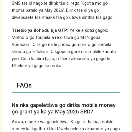
SMS tše di nago le dilink tše di rego ‘Kgotla mo go
thoma patelo ya May 2026’. Dilink tše di ya go
diwepsaete tša maaka tša go utswa dintlha tša gago.
Tsietšo ya Bohodu bja OTP:
Ye ke e kotsi gagolo.
Motho o go founela a re o tšwa go MTN goba
Vodacom. O re go na le phošo gomme o go romela
khoutu go e ’lokisa’. O kgopela gore o mmalele khoutu
yeo. Ge o ka dira bjalo, o tšere akhaonto ya gago le
tšhelete ya gago ka moka.
FAQs
Na nka gapeletšwa go diriša mobile money
go grant ya ka ya May 2026 SRD?
Aowa, o se ke wa gapeletšwa. Ka ge re tseba, mobile
money ke kgetho. O ka tšwela pele ka akhaonto ya gago