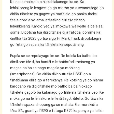
Ke na le maikutlo a hlakahlakanego ka se. Ka
lehlakoreng le lengwe, ga go motho yo a swanetšego go
diriša tšhelete ya gagwe ya mafelelo go panka theksi
feela gore a yo ema letšatšing diiri tše tlhano
lebenkeleng. Karolo yeo ya ‘mokgwa wa kgale’ e be e sa
šome. Dipotšha tša digiditshale di a fafoga, gomme ka
dintlha tša 2025 go tšwa go FinMark Trust, di bolokegile
go feta go sepela ka tšhelete ka sepotšheng.
Eupša se se mpolayago ke se: Re bolela ka batho ba
dimilione tše 4, ba bantši e le batšofadi metseng ya
magae ba ba se nago megala ya mohleng
(smartphones). Go diriša dikhoutu tša USSD go a
tšhabišana ebile go a ferekanya. Re kotsing ya go hlama
karogano ya digiditshale mo batho ba ba hlokago
tšhelete gagolo ba katanago go fihlelela tšhelete yeo. Ke
moka go na le lehlakore le ’le šiišago’: ditefo. Go tšwa ka
tšhelete spaza-shopong ga se mahala. Ge morekiši a
tšea 5%, grant ya R390 e fetoga R370 ka ponyo ya leitlo.