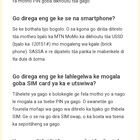
fa motho PIN goba dikhoutu tša gago.
Go direga eng ge ke se na smartphone?
Se ke bothata bjo bogolo. O sa kgona go diriša ditirelo
tša motheo bjalo ka MTN MoMo ka dikhoutu tša USSD
(bjalo ka
120
151#) mo mogaleng wa kgale (brick
phone). SASSA e re dipatelo tša panka le mabenkele di
tla dula di šoma.
Go direga eng ge ke lahlegelwa ke mogala
goba SIM card ya ka e utswiwa?
Tšhelete ya gago e bolokegile ge fela motho yo a nago
le mogala a sa tsebe PIN ya gago. O swanetše go
founela mofapi wa gago wa ditirelo ka bjako go thibela
SIM. Ge o se na go dira SIM swap, o ka boela wa tsena
ka sepotšheng sa gago.