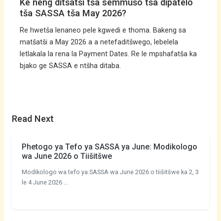
Ke neng ditšatši tša semmušo tša dipatelo
tša SASSA tša May 2026?
Re hwetša lenaneo pele kgwedi e thoma. Bakeng sa
matšatši a May 2026 a a netefaditšwego, lebelela
letlakala la rena la Payment Dates. Re le mpshafatša ka
bjako ge SASSA e ntšha ditaba.
Read Next
Phetogo ya Tefo ya SASSA ya June: Modikologo
wa June 2026 o Tiišitšwe
Modikologo wa tefo ya SASSA wa June 2026 o tiišitšwe ka 2, 3
le 4 June 2026 …