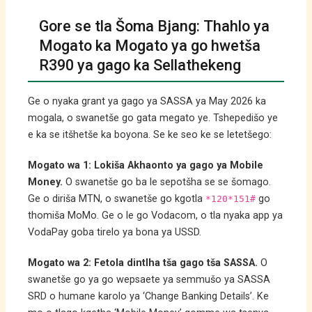
Gore se tla Šoma Bjang: Thahlo ya
Mogato ka Mogato ya go hwetša
R390 ya gago ka Sellathekeng
Ge o nyaka grant ya gago ya SASSA ya May 2026 ka
mogala, o swanetše go gata megato ye. Tshepedišo ye
e ka se itšhetše ka boyona. Se ke seo ke se letetšego:
Mogato wa 1: Lokiša Akhaonto ya gago ya Mobile
Money.
O swanetše go ba le sepotšha se se šomago.
Ge o diriša MTN, o swanetše go kgotla
go
*120*151#
thomiša MoMo. Ge o le go Vodacom, o tla nyaka app ya
VodaPay goba tirelo ya bona ya USSD.
Mogato wa 2: Fetola dintlha tša gago tša SASSA.
O
swanetše go ya go wepsaete ya semmušo ya SASSA
SRD o humane karolo ya ‘Change Banking Details’. Ke