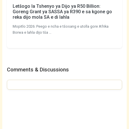
Letšogo la Tshenyo ya Dijo ya R50 Billion:
Goreng Grant ya SASSA ya R390 e sa kgone go
reka dijo mola SA e di lahla
Mopitlo 2026: Peego e ncha e tšosang e utolla gore Afrika
Borwa e lahla dijo tša …
Comments & Discussions