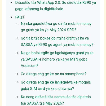
Ditsietšo tša WhatsApp 2.0: Go šireletša R390 ya
gago lefaseng la digiditshale
FAQs
Na nka gapeletšwa go diriša mobile money
go grant ya ka ya May 2026 SRD?
Go tla bitša bokae go ntšha grant ya ka ya
SASSA ya R390 go agent ya mobile money?
Na go bolokegile go kgokaganya grant ya ka
ya SASSA le nomoro ya ka ya MTN goba
Vodacom?
Go direga eng ge ke se na smartphone?
Go direga eng ge ke lahlegelwa ke mogala
goba SIM card ya ka e utswiwa?
Ke neng ditšatši tša semmušo tša dipatelo
tša SASSA tša May 2026?