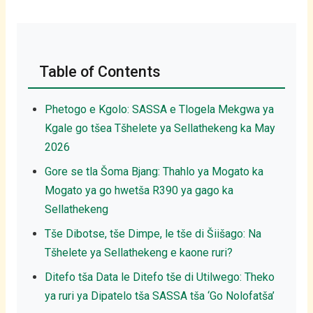
Table of Contents
Phetogo e Kgolo: SASSA e Tlogela Mekgwa ya
Kgale go tšea Tšhelete ya Sellathekeng ka May
2026
Gore se tla Šoma Bjang: Thahlo ya Mogato ka
Mogato ya go hwetša R390 ya gago ka
Sellathekeng
Tše Dibotse, tše Dimpe, le tše di Šiišago: Na
Tšhelete ya Sellathekeng e kaone ruri?
Ditefo tša Data le Ditefo tše di Utilwego: Theko
ya ruri ya Dipatelo tša SASSA tša ‘Go Nolofatša’