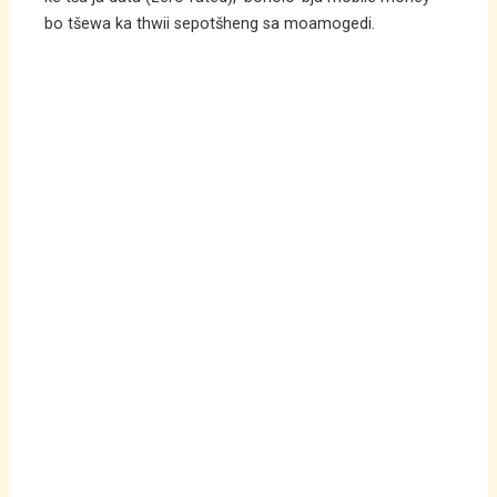
bo tšewa ka thwii sepotšheng sa moamogedi.