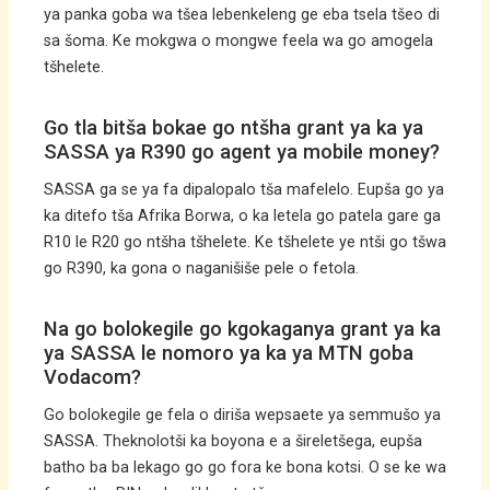
ya panka goba wa tšea lebenkeleng ge eba tsela tšeo di
sa šoma. Ke mokgwa o mongwe feela wa go amogela
tšhelete.
Go tla bitša bokae go ntšha grant ya ka ya
SASSA ya R390 go agent ya mobile money?
SASSA ga se ya fa dipalopalo tša mafelelo. Eupša go ya
ka ditefo tša Afrika Borwa, o ka letela go patela gare ga
R10 le R20 go ntšha tšhelete. Ke tšhelete ye ntši go tšwa
go R390, ka gona o naganišiše pele o fetola.
Na go bolokegile go kgokaganya grant ya ka
ya SASSA le nomoro ya ka ya MTN goba
Vodacom?
Go bolokegile ge fela o diriša wepsaete ya semmušo ya
SASSA. Theknolotši ka boyona e a šireletšega, eupša
batho ba ba lekago go go fora ke bona kotsi. O se ke wa