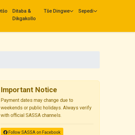
etšo
Ditaba &
Tše Dingwe
Sepedi
Dikgakollo
Important Notice
Payment dates may change due to
weekends or public holidays. Always verify
with official SASSA channels.
Follow SASSA on Facebook