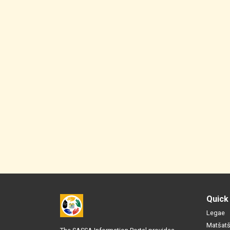
Quick
Legae
Matšatš