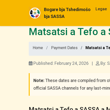
Legae
Bogare bja Tshedimošo
bja SASSA
Matsatsi a Tefo a
Home
Payment Dates
Matsatsi a T
Published: February 24, 2026
|
By: S
Note:
These dates are compiled from of
official SASSA channels for any last-mi
Matsatsi a Tefo a SASSA a M