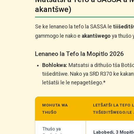
akantšwe)
Se ke lenaneo la tefo la SASSA le
tiišedit
gammogo le nako e
akantšwego
ya thušo 
Lenaneo la Tefo la Mopitlo 2026
Bohlokwa:
Matsatsi a dithušo tša Botšo
tiišeditšwe. Nako ya SRD R370 ke kaka
letšatši le le nepagetšego.*
MOHUTA WA
LETŠATŠI LA TEFO 
THUŠO
TIIŠEDITŠWEGO/L
Thušo ya
Labobedi, 3 Mopit