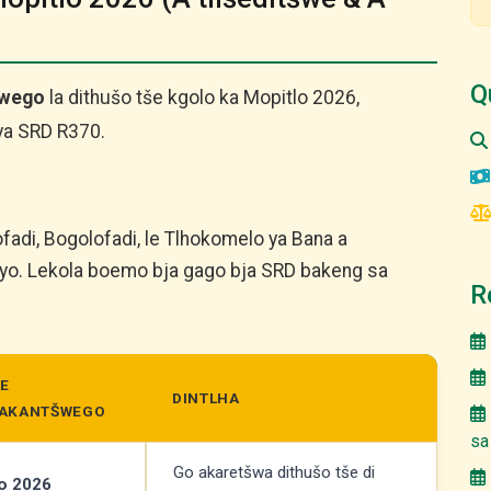
Q
šwego
la dithušo tše kgolo ka Mopitlo 2026,
ya SRD R370.
fadi, Bogolofadi, le Tlhokomelo ya Bana a
nyo. Lekola boemo bja gago bja SRD bakeng sa
R
LE
DINTLHA
E AKANTŠWEGO
sa
Go akaretšwa dithušo tše di
lo 2026