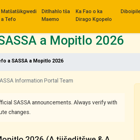
Matšatšikgwedi
Ditlhahlo tša
Ka Fao o ka
Diboipil
a Tefo
Maemo
Dirago Kgopelo
 SASSA a Mopitlo 2026
efo a SASSA a Mopitlo 2026
ASSA Information Portal Team
ficial SASSA announcements. Always verify with
nute changes.
opitlo 2026 (A tiišeditšwe & A