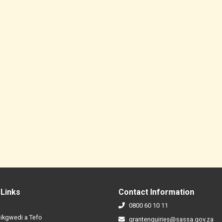
 Links
Contact Information
0800 60 10 11
ikgwedi a Tefo
grantenquiries@sassa.gov.za