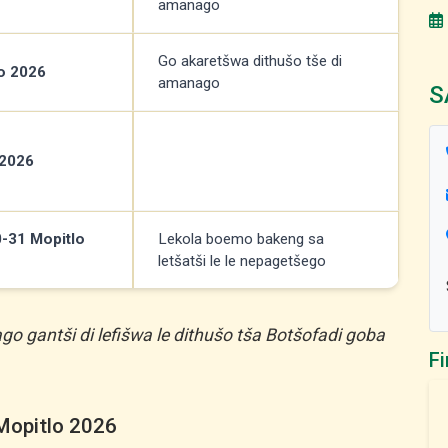
amanago
Go akaretšwa dithušo tše di
lo 2026
amanago
S
 2026
0-31 Mopitlo
Lekola boemo bakeng sa
letšatši le le nepagetšego
go gantši di lefišwa le dithušo tša Botšofadi goba
F
 Mopitlo 2026