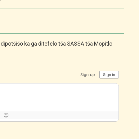
6
ipotšišo ka ga ditefelo tša SASSA tša Mopitlo