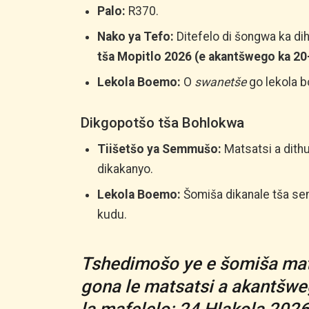
Palo:
R370.
Nako ya Tefo:
Ditefelo di šongwa ka d
tša Mopitlo 2026 (e akantšwego ka 20
Lekola Boemo:
O
swanetše
go lekola 
Dikgopotšo tša Bohlokwa
Tiišetšo ya Semmušo:
Matsatsi a dithu
dikakanyo.
Lekola Boemo:
Šomiša dikanale tša s
kudu.
Tshedimošo ye e šomiša mats
gona le matsatsi a akantšw