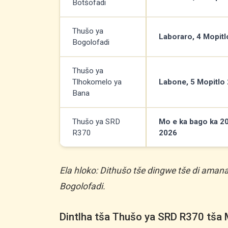
Botšofadi
Thušo ya
Laboraro, 4 Mopit
Bogolofadi
Thušo ya
Tlhokomelo ya
Labone, 5 Mopitlo
Bana
Thušo ya SRD
Mo e ka bago ka 2
R370
2026
Ela hloko: Dithušo tše dingwe tše di amana
Bogolofadi.
Dintlha tša Thušo ya SRD R370 tša