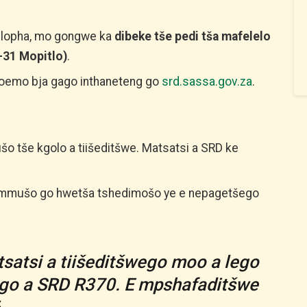
ihlopha, mo gongwe ka
dibeke tše pedi tša mafelelo
-31 Mopitlo)
.
boemo bja gago inthaneteng go
srd.sassa.gov.za
.
šo tše kgolo a tiišeditšwe. Matsatsi a SRD ke
emmušo go hwetša tshedimošo ye e nepagetšego
atsi a tiišeditšwego moo a lego
ego a SRD R370. E mpshafaditšwe