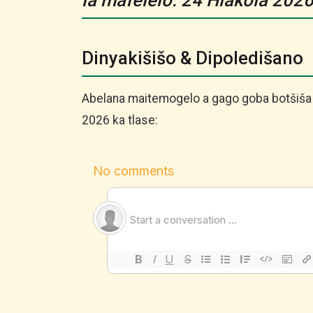
la mafelelo: 24 Hlakola 202
Dinyakišišo & Dipoledišano
Abelana maitemogelo a gago goba botšiša d
2026 ka tlase: