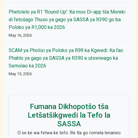
Phetolelo ya R1 'Round-Up': Ka moo Di-app tša Moreki
di fetošago Thuso ya gago ya SASSA ya R390 go ba
Poloko ya R1,000 ka 2026
May 16, 2026
SCAM ya Pholisi ya Poloko ya R99 ka Kgwedi: Ka fao
Phahlo ya gago ya SASSA ya R390 e utswiwago ka
Semolao ka 2026
May 15, 2026
Fumana Dikhopotšo tša
Letšatšikgwedi la Tefo la
SASSA
O se ke wa fetwa ke tefo. Re tla go romela lenaneo