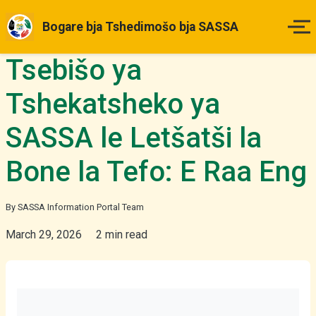
Bogare bja Tshedimošo bja SASSA
Tsebišo ya
Legae
Tshekatsheko ya
Matšatšikgwedi a Tefo
SASSA le Letšatši la
Ditlhahlo tša Maemo
Bone la Tefo: E Raa Eng
Ka Fao o ka Dirago Kgopelo
By SASSA Information Portal Team
Diboipiletšo
March 29, 2026
2 min read
Ditaba & Dikgakollo
Tše Dingwe