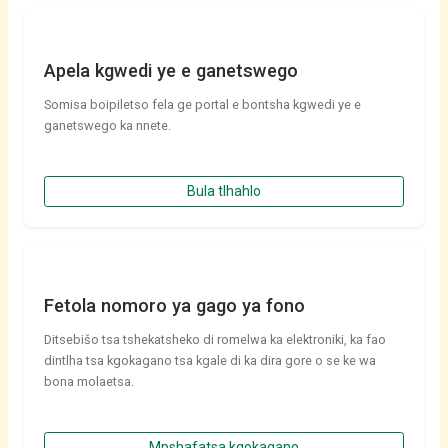
Apela kgwedi ye e ganetswego
Somisa boipiletso fela ge portal e bontsha kgwedi ye e
ganetswego ka nnete.
Bula tlhahlo
Fetola nomoro ya gago ya fono
Ditsebišo tsa tshekatsheko di romelwa ka elektroniki, ka fao
dintlha tsa kgokagano tsa kgale di ka dira gore o se ke wa
bona molaetsa.
Mpshafatsa kgokagano