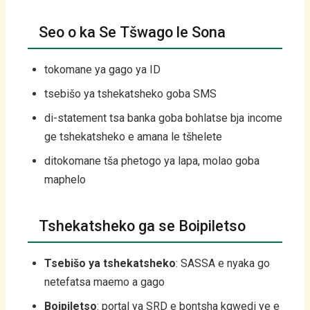
Seo o ka Se Tšwago le Sona
tokomane ya gago ya ID
tsebišo ya tshekatsheko goba SMS
di-statement tsa banka goba bohlatse bja income
ge tshekatsheko e amana le tšhelete
ditokomane tša phetogo ya lapa, molao goba
maphelo
Tshekatsheko ga se Boipiletso
Tsebišo ya tshekatsheko
: SASSA e nyaka go
netefatsa maemo a gago
Boipiletso
: portal ya SRD e bontsha kgwedi ye e