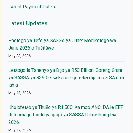
Latest Payment Dates
Latest Updates
Phetogo ya Tefo ya SASSA ya June: Modikologo wa
June 2026 o Tiišitšwe
May 23, 2026
Letšogo la Tshenyo ya Dijo ya R50 Billion: Goreng Grant
ya SASSA ya R390 e sa kgone go reka dijo mola SA e di
lahla
May 18, 2026
Kholofetšo ya Thušo ya R1,500: Ka moo ANC, DA le EFF
di tsomago boutu ya gago ya SASSA Dikgethong tša
2026
May 17, 2026