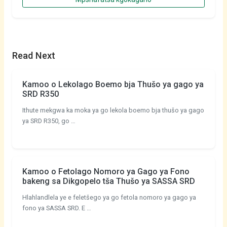
Read Next
Kamoo o Lekolago Boemo bja Thušo ya gago ya
SRD R350
Ithute mekgwa ka moka ya go lekola boemo bja thušo ya gago
ya SRD R350, go …
Kamoo o Fetolago Nomoro ya Gago ya Fono
bakeng sa Dikgopelo tša Thušo ya SASSA SRD
Hlahlandlela ye e feletšego ya go fetola nomoro ya gago ya
fono ya SASSA SRD. E …