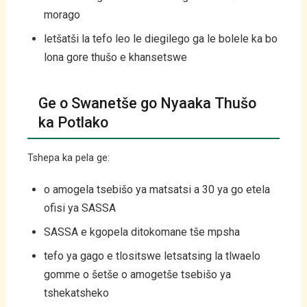
morago
letšatši la tefo leo le diegilego ga le bolele ka bo
lona gore thušo e khansetswe
Ge o Swanetše go Nyaaka Thušo
ka Potlako
Tshepa ka pela ge:
o amogela tsebišo ya matsatsi a 30 ya go etela
ofisi ya SASSA
SASSA e kgopela ditokomane tše mpsha
tefo ya gago e tlositswe letsatsing la tlwaelo
gomme o šetše o amogetše tsebišo ya
tshekatsheko