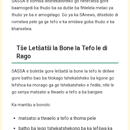
SASSA e somisa ditshekatsheko go netefatsa gore
baamogedi ba thušo ba sa dutše ba fihlelela melao ya
thušo ye ba e amogelago. Go ya ka SAnews, ditsebišo di
romelwa pele ga ge tefo e ka emišwa goba thušo e ka
khanselwa.
Tše Letšatši la Bone la Tefo le di
Rago
SASSA e boletše gore letšatši la bone la tefo le dirilwe
gore batho bao ba hlokago tshekatsheko ba kgone go
lefshoa ka morago ga ge tshekatsheko e fedile, ntle le
go senya matsatsi a tlwaelo a tefo a ba bangwe.
Ka mantšu a bonolo:
matsatsi a tlwaelo a tefo a thoma pele
batho ba lego tshekatshekong ba ka lefšwa ka