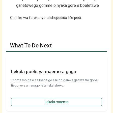
ganetswego gomme o nyaka gore e boeletšwe
O se ke wa ferekanya ditshepedišo tše pedi.
What To Do Next
Lekola poelo ya maemo a gago
Thoma mo ge o sa tsebe ge e le go ganwa ga tlwaelo goba
tiego ye e amanago le tshekatsheko.
Lekola maemo