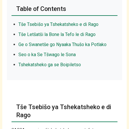
Table of Contents
Sepedi
Tše Tsebišo ya Tshekatsheko e di Rago
Tše Letšatši la Bone la Tefo le di Rago
Ge o Swanetše go Nyaaka Thušo ka Potlako
Seo o ka Se Tšwago le Sona
Tshekatsheko ga se Boipiletso
Tše Tsebišo ya Tshekatsheko e di
Rago