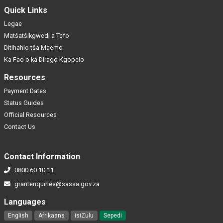
Quick Links
Legae
Matšatšikgwedi a Tefo
Ditlhahlo tša Maemo
Ka Fao o ka Dirago Kgopelo
Resources
Payment Dates
Status Guides
Official Resources
Contact Us
Contact Information
0800 60 10 11
grantenquiries@sassa.gov.za
Languages
English
Afrikaans
isiZulu
Sepedi