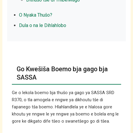
O Nyaka Thušo?
Dula o na le Dihlahlobo
Go Kwešiša Boemo bja gago bja
SASSA
Ge o lekola boemo bja thušo ya gago ya SASSA SRD
R370, o tla amogela e nngwe ya dikhoutu tše di
fapanego tša boemo. Hlahlandlela ye e hlalosa gore
khoutu ye nngwe le ye nngwe ya boemo e bolela eng le
gore ke dikgato dife tšeo o swanetšego go di tšea.