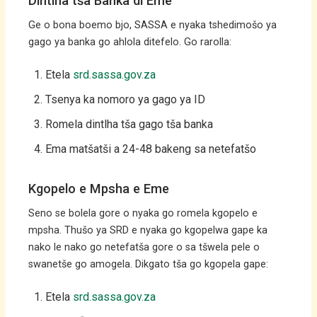
Dintlha tša Banka di Eme
Ge o bona boemo bjo, SASSA e nyaka tshedimošo ya
gago ya banka go ahlola ditefelo. Go rarolla:
Etela
srd.sassa.gov.za
Tsenya ka nomoro ya gago ya ID
Romela dintlha tša gago tša banka
Ema matšatši a 24-48 bakeng sa netefatšo
Kgopelo e Mpsha e Eme
Seno se bolela gore o nyaka go romela kgopelo e
mpsha. Thušo ya SRD e nyaka go kgopelwa gape ka
nako le nako go netefatša gore o sa tšwela pele o
swanetše go amogela. Dikgato tša go kgopela gape:
Etela
srd.sassa.gov.za