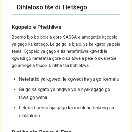
Dihlaloso tše di Tletšego
Kgopelo e Phethilwe
Boemo bjo bo bolela gore SASSA e amogetše kgopelo
ya gago ka katlego. Le ge go le bjalo, ye ke kgato ya pele
feela. Kgopelo ya gago e tla netefatšwa kgwedi le
kgwedi go netefatša gore o sa tšwela pele o swanetše
go amogela thušo. Dintlha tša bohlokwa:
Netefatšo ya kgwedi le kgwedi ke ya go ikemela
Ga go na kgato ye nngwe ye e nyakegago go
tšwa go wena
Lekola boemo bja gago ka mehleng bakeng sa
dihlahlobo