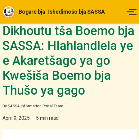
Bogare bja Tshedimošo bja SASSA
Dikhoutu tša Boemo bja
Legae
SASSA: Hlahlandlela ye
Matšatšikgwedi a Tefo
e Akaretšago ya go
Ditlhahlo tša Maemo
Kwešiša Boemo bja
Ka Fao o ka Dirago Kgopelo
Thušo ya gago
Diboipiletšo
By SASSA Information Portal Team
April 9, 2025
5 min read
Ditaba & Dikgakollo
Tše Dingwe