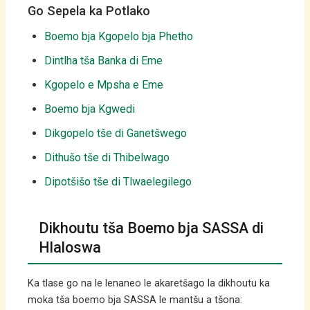
Go Sepela ka Potlako
Boemo bja Kgopelo bja Phetho
Dintlha tša Banka di Eme
Kgopelo e Mpsha e Eme
Boemo bja Kgwedi
Dikgopelo tše di Ganetšwego
Dithušo tše di Thibelwago
Dipotšišo tše di Tlwaelegilego
Dikhoutu tša Boemo bja SASSA di
Hlaloswa
Ka tlase go na le lenaneo le akaretšago la dikhoutu ka
moka tša boemo bja SASSA le mantšu a tšona: