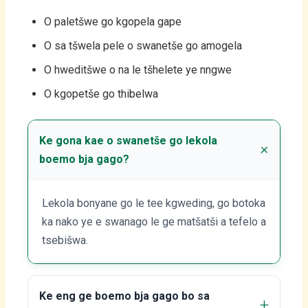
O paletšwe go kgopela gape
O sa tšwela pele o swanetše go amogela
O hweditšwe o na le tšhelete ye nngwe
O kgopetše go thibelwa
Ke gona kae o swanetše go lekola
boemo bja gago?
Lekola bonyane go le tee kgweding, go botoka
ka nako ye e swanago le ge matšatši a tefelo a
tsebišwa.
Ke eng ge boemo bja gago bo sa