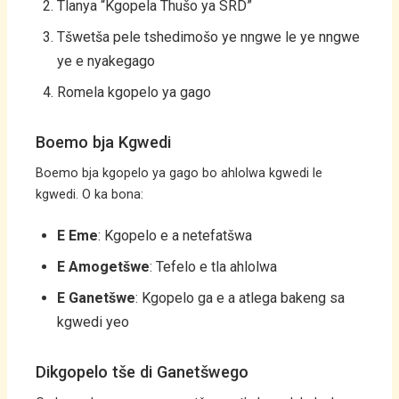
Tlanya “Kgopela Thušo ya SRD”
Tšwetša pele tshedimošo ye nngwe le ye nngwe
ye e nyakegago
Romela kgopelo ya gago
Boemo bja Kgwedi
Boemo bja kgopelo ya gago bo ahlolwa kgwedi le
kgwedi. O ka bona:
E Eme
: Kgopelo e a netefatšwa
E Amogetšwe
: Tefelo e tla ahlolwa
E Ganetšwe
: Kgopelo ga e a atlega bakeng sa
kgwedi yeo
Dikgopelo tše di Ganetšwego