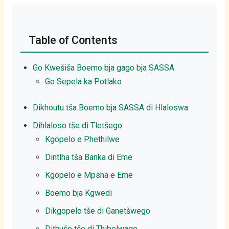
Sepedi
Table of Contents
Go Kwešiša Boemo bja gago bja SASSA
Go Sepela ka Potlako
Dikhoutu tša Boemo bja SASSA di Hlaloswa
Dihlaloso tše di Tletšego
Kgopelo e Phethilwe
Dintlha tša Banka di Eme
Kgopelo e Mpsha e Eme
Boemo bja Kgwedi
Dikgopelo tše di Ganetšwego
Dithušo tše di Thibelwago