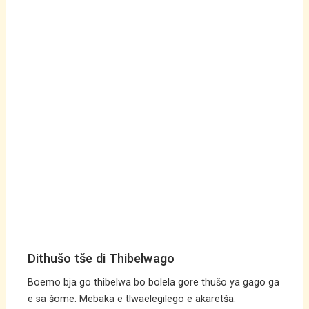
Dithušo tše di Thibelwago
Boemo bja go thibelwa bo bolela gore thušo ya gago ga
e sa šome. Mebaka e tlwaelegilego e akaretša: