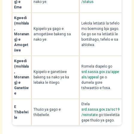
g) e
nako ye.
/status
Eme
Kgwedi
(mohlala
Lekola letšatši la tefelo
,
Kgopelo ya gago e
mo boemong bja gago.
Moranan
amogetšwe bakeng sa
Ge go se na letšatši le
g) e
nako ye.
bontšhago, tefelo e sa
Amoget
ahlolwa.
šwe
Kgwedi
(mohlala
Romela diapelo go
,
Kgopelo e ganetšwe
srd.sassa.gov.za/appe
Moranan
bakeng sa nako ye ka
als/appeal
ge o
g) e
lebaka le itšego.
dumela gore
Ganetšw
tshwaetšo e fosa.
e
Etela
E
Thušo ya gago e
srd.sassa.gov.za/sc19
Thibelwi
thibelwile.
/reinstate
go tšweletša
le
gape thušo ya gago.