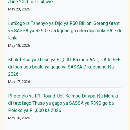
June 2026 o Tiišitšwe
May 23, 2026
Letšogo la Tshenyo ya Dijo ya R50 Billion: Goreng Grant
ya SASSA ya R390 e sa kgone go reka dijo mola SA e di
lahla
May 18, 2026
Kholofetšo ya Thušo ya R1,500: Ka moo ANC, DA le EFF
di tsomago boutu ya gago ya SASSA Dikgethong tša
2026
May 17, 2026
Phetolelo ya R1 'Round-Up': Ka moo Di-app tša Moreki
di fetošago Thuso ya gago ya SASSA ya R390 go ba
Poloko ya R1,000 ka 2026
May 16, 2026