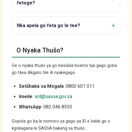
fetoge?
Nka apela go feta go le tee?
O Nyaka Thušo?
Ge o nyaka thušo ya go kwešiša boemo bja gago goba
go tšea dikgato tše di nyakegago:
Setšhaba sa Mogala
: 0800 601 011
Imeile
:
srd@sassa.gov.za
WhatsApp
: 082 046 8553
Gopola go ba le nomoro ya gago ya ID e lokile ge o
kgokagana le SASSA bakeng sa thušo.