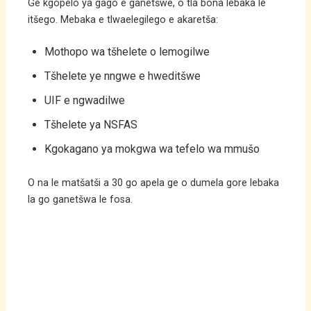
Ge kgopelo ya gago e ganetšwe, o tla bona lebaka le
itšego. Mebaka e tlwaelegilego e akaretša:
Mothopo wa tšhelete o lemogilwe
Tšhelete ye nngwe e hweditšwe
UIF e ngwadilwe
Tšhelete ya NSFAS
Kgokagano ya mokgwa wa tefelo wa mmušo
O na le matšatši a 30 go apela ge o dumela gore lebaka
la go ganetšwa le fosa.