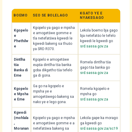
KGATO YE E
BOEMO
SEO SE BOLELAGO
NYAKEGAGO
Kgopelo ya gago e mpsha
Kgopelo
Lekola boemo bja gago
e amogetšwe gomme e
e
bja netefatšo le tefelo
tla netefatšwa kgwedi le
Phethilw
kgwedi le kgwedi go
kgwedi bakeng sa thušo
e
srd.sassa.gov.za
ya SRD R370.
Dintlha
Kgopelo e amogetšwe
Romela dintlha tša
tša
eupša dintlha tša banka
gago tša banka go
Banka di
goba dikgetho tša tefelo
srd.sassa.gov.za
Eme
ga di gona.
Ga go na kgopelo e
Kgopelo
Romela kgopelo e
mpsha ye e
e Mpsha
mpsha go
amogetšwego bakeng sa
e Eme
srd.sassa.gov.za
nako ye e lego gona.
Kgwedi
(mohlala
Kgopelo ya gago e mpsha
Lekola gape ka morago
,
e amogetšwe gomme e a
ga kgwedi go
Moranan
netefatšwa bakeng sa
srd.sassa.gov.za/sc19