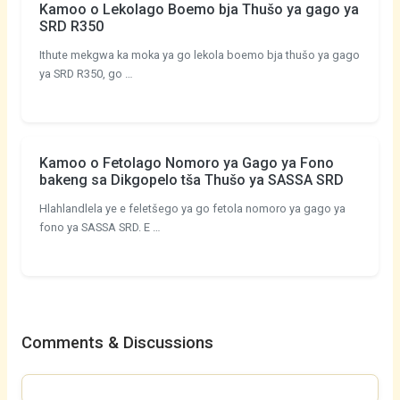
Kamoo o Lekolago Boemo bja Thušo ya gago ya
SRD R350
Ithute mekgwa ka moka ya go lekola boemo bja thušo ya gago
ya SRD R350, go …
Kamoo o Fetolago Nomoro ya Gago ya Fono
bakeng sa Dikgopelo tša Thušo ya SASSA SRD
Hlahlandlela ye e feletšego ya go fetola nomoro ya gago ya
fono ya SASSA SRD. E …
Comments & Discussions