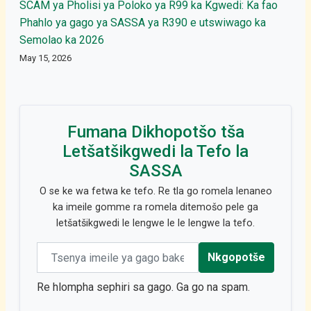
SCAM ya Pholisi ya Poloko ya R99 ka Kgwedi: Ka fao
Phahlo ya gago ya SASSA ya R390 e utswiwago ka
Semolao ka 2026
May 15, 2026
Fumana Dikhopotšo tša
Letšatšikgwedi la Tefo la
SASSA
O se ke wa fetwa ke tefo. Re tla go romela lenaneo
ka imeile gomme ra romela ditemošo pele ga
letšatšikgwedi le lengwe le le lengwe la tefo.
Email address
Nkgopotše
Re hlompha sephiri sa gago. Ga go na spam.