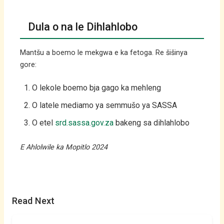
Dula o na le Dihlahlobo
Mantšu a boemo le mekgwa e ka fetoga. Re šišinya
gore:
O lekole boemo bja gago ka mehleng
O latele mediamo ya semmušo ya SASSA
O etel
srd.sassa.gov.za
bakeng sa dihlahlobo
E Ahlolwile ka Mopitlo 2024
Read Next